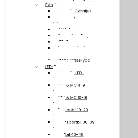
Extraljus
Visa alla Extraljus
Halogen
Extraljus
LED Extraljus
Xenon Extraljus
LED-Ramper
Reservdelar &
Tillbehör Extraljus
Stenskottsskydd
LED-Ramper
Visa alla LED-
Ramper
ATV & MC 4-9
tum
ATV & MC 10-18
tum
Personbil 19-29
tum
Transportbil 30-39
tum
Lastbil 40-49