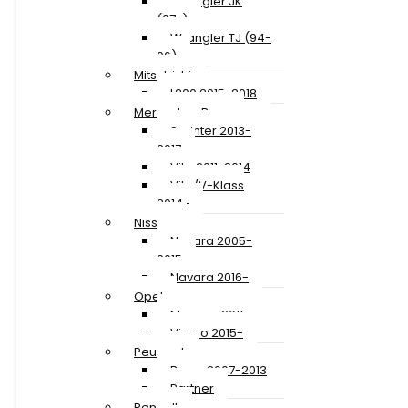
Wrangler JK
(07-)
Wrangler TJ (94-
06)
Mitsubishi
L200 2015-2018
Mercedes-Benz
Sprinter 2013-
2017
Vito 2011-2014
Vito/V-Klass
2014-
Nissan
Navara 2005-
2015
Navara 2016-
Opel
Movano 2011-
Vivaro 2015-
Peugeot
Boxer 2007-2013
Partner
Renault