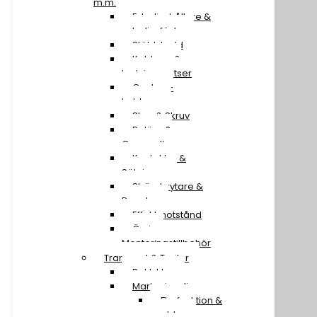
m.m.
Extraljushållare &
extraljusfäste
Stöldskydd
Kablage &
Ledningssatser
Canbus-
kablage
Stag & Skruv
Reläer &
Omvandlare
Kontakter &
Säkringar
Strömbrytare &
Paneler
Effektmotstånd
Övriga
Monteringstillbehör
Transport & Trailer
Baklyktor
Markeringsljus
Flerfunktion &
snablar