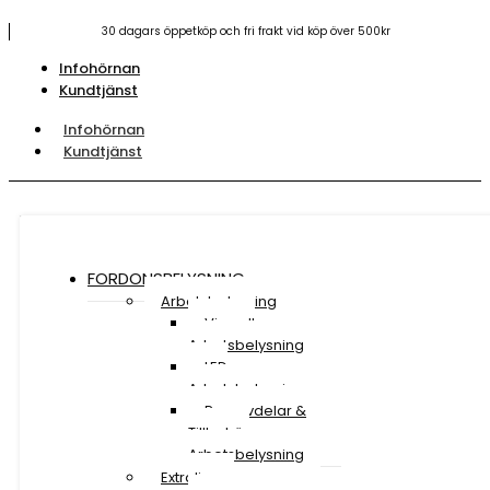
30 dagars öppetköp och fri frakt vid köp över 500kr
Infohörnan
Kundtjänst
Infohörnan
Kundtjänst
FORDONSBELYSNING
Arbetsbelysning
Visa all
Arbetsbelysning
LED
Arbetsbelysning
Reservdelar &
Tillbehör
Arbetsbelysning
Extraljus