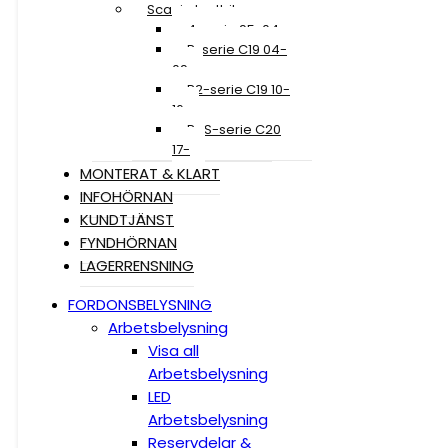
Scania Lastbil
4-serie 95-04
R-serie C19 04-
09
R2-serie C19 10-
16
R+S-serie C20
17-
MONTERAT & KLART
INFOHÖRNAN
KUNDTJÄNST
FYNDHÖRNAN
LAGERRENSNING
FORDONSBELYSNING
Arbetsbelysning
Visa all
Arbetsbelysning
LED
Arbetsbelysning
Reservdelar &