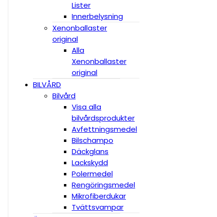
Lister
Innerbelysning
Xenonballaster
original
Alla
Xenonballaster
original
BILVÅRD
Bilvård
Visa alla
bilvårdsprodukter
Avfettningsmedel
Bilschampo
Däckglans
Lackskydd
Polermedel
Rengöringsmedel
Mikrofiberdukar
Tvättsvampar