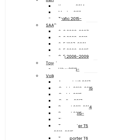
Kangoo 2014-
Master 2011-
Trafic 2015-
SAAB
9-3 2003-2007
9-3 2008-2012
9-5 1997-2001
9-5 2002-2005
9-5 2006-2009
Toyota
Hilux 2016-
Volkswagen
Amarok V6 2017-
Caddy 2010-2015
Caddy 2015-
Crafter 2017-
Passat 2011-2014
Passat 2015-
Tiguan
Transporter T5
2010-2015
Transporter T6