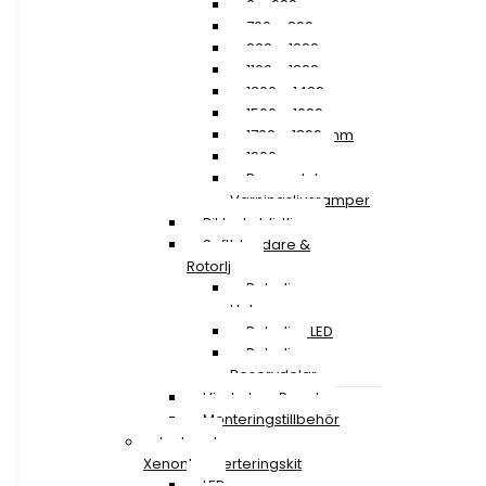
0 – 699 mm
700 – 899 mm
900 – 1099 mm
1100 – 1299 mm
1300 – 1499 mm
1500 – 1699 mm
1700 – 1899 mm
1900 mm »
Reservdelar
Varningsljusramper
Riktade blixtljus
Saftblandare &
Rotorljus
Rotorljus
Halogen
Rotorljus LED
Rotorljus
Reservdelar
Vindruta – Panel
Monteringstillbehör
Led- och
Xenonkonverteringskit
LED