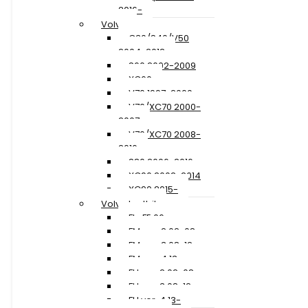
2016-
Volvo
C30/S40/V50
2004-2012
S60 2002-2009
XC60
V70 1997-2000
V70/XC70 2000-
2007
V70/XC70 2008-
2016
S80 2006-2016
XC90 2002-2014
XC90 2015-
Volvo Lastbil
FL+FE 06-
FM ver. 2 02-08
FM ver. 3 08-12
FM ver. 4 13-
FH ver. 2 02-08
FH ver. 3 08-12
FH ver. 4 13-