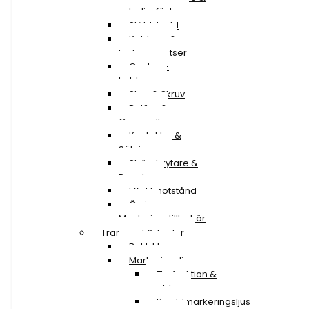
extraljusfäste
Stöldskydd
Kablage &
Ledningssatser
Canbus-
kablage
Stag & Skruv
Reläer &
Omvandlare
Kontakter &
Säkringar
Strömbrytare &
Paneler
Effektmotstånd
Övriga
Monteringstillbehör
Transport & Trailer
Baklyktor
Markeringsljus
Flerfunktion &
snablar
Breddmarkeringsljus