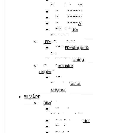
Konverteringskit
Xenonkit 35W
Xenonkit 55W
Xenonkit 70W
Tillbehör för
Xenonkit
LED-slingor & Lister
Alla LED-slingor &
Lister
Innerbelysning
Xenonballaster
original
Alla
Xenonballaster
original
BILVÅRD
Bilvård
Visa alla
bilvårdsprodukter
Avfettningsmedel
Bilschampo
Däckglans