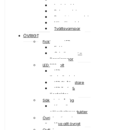
Lackskydd
Polermedel
Rengöringsmedel
Mikrofiberdukar
Tvättsvampar
ÖVRIGT
Ficklampor LED
Ficklampor
Cykellampor –
Pannlampor
LED 230 volt
LED
Kontrollenheter
LED Strålkastare
LED Trafo &
Kontakter
Säkerhet på väg
Visa alla
säkerhetsprodukter
Övrigt sortiment
Visa allt övrigt
Outlet