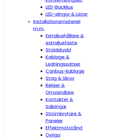
LED-Backljus
LED-slingor & Lister
Installationsmateriel
m.m.
Extraljushållare &
extraljusfäste
Stöldskydd
Kablage &
Ledningssatser
Canbus-kablage
Stag & Skruv
Reläer &
Omvandlare
Kontakter &
Säkringar
Strömbrytare &
Paneler
Effektmotstånd
Övriga