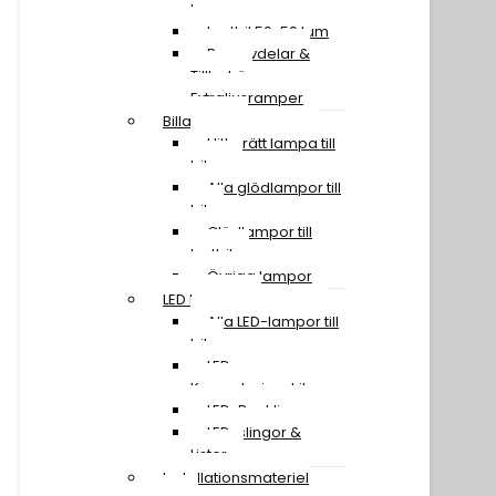
tum
Lastbil 50-59 tum
Reservdelar &
Tillbehör
Extraljusramper
Billampor
Hitta rätt lampa till
bilen
Alla glödlampor till
bil
Glödlampor till
lastbil
Övriga lampor
LED Lampor
Alla LED-lampor till
bil
LED
Konverteringskit
LED-Backljus
LED-slingor &
Lister
Installationsmateriel