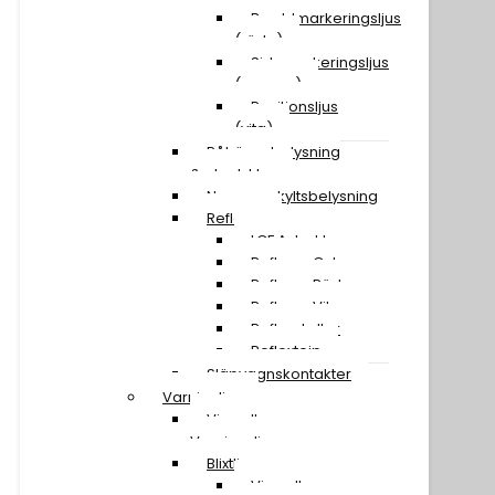
Breddmarkeringsljus
(röda)
Sidomarkeringsljus
(orange)
Positionsljus
(vita)
Påhängsbelysning
& ploglyktor
Nummerskyltsbelysning
Reflexer
LGF A-traktor
Reflexer Gula
Reflexer Röda
Reflexer Vita
Reflexskyltar
Reflextejp
Släpvagnskontakter
Varningljus
Visa alla
Varningsljus
Blixtljusramper
Visa alla