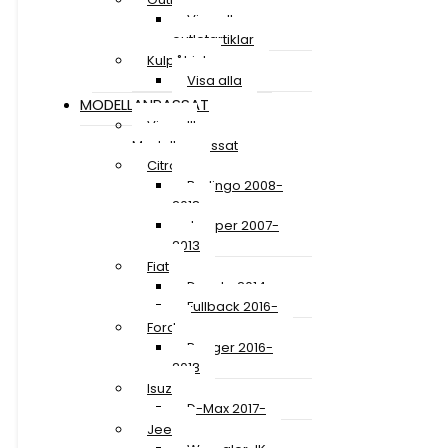
Visa alla
outletartiklar
Kulpåhjul
Visa alla
MODELLANPASSAT
Visa allt
Modellanpassat
Citroen
Berlingo 2008-
2018
Jumper 2007-
2013
Fiat
Ducato 2014-
Fullback 2016-
Ford
Ranger 2016-
2018
Isuzu
D-Max 2017-
Jeep