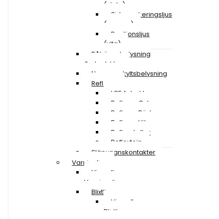
(röda)
Sidomarkeringsljus
(orange)
Positionsljus
(vita)
Påhängsbelysning
& ploglyktor
Nummerskyltsbelysning
Reflexer
LGF A-traktor
Reflexer Gula
Reflexer Röda
Reflexer Vita
Reflexskyltar
Reflextejp
Släpvagnskontakter
Varningljus
Visa alla
Varningsljus
Blixtljusramper
Visa alla
Blixtljusramper