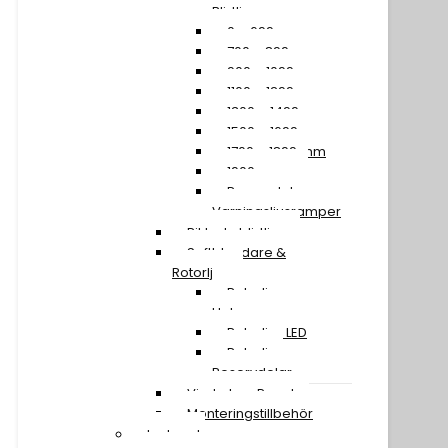
Blixtljusramper
0 – 699 mm
700 – 899 mm
900 – 1099 mm
1100 – 1299 mm
1300 – 1499 mm
1500 – 1699 mm
1700 – 1899 mm
1900 mm »
Reservdelar
Varningsljusramper
Riktade blixtljus
Saftblandare &
Rotorljus
Rotorljus
Halogen
Rotorljus LED
Rotorljus
Reservdelar
Vindruta – Panel
Monteringstillbehör
Led- och