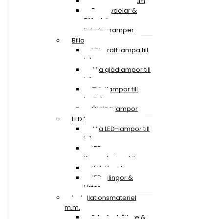
Lastbil 50-59 tum
Reservdelar &
Tillbehör
Extraljusramper
Billampor
Hitta rätt lampa till
bilen
Alla glödlampor till
bil
Glödlampor till
lastbil
Övriga lampor
LED Lampor
Alla LED-lampor till
bil
LED
Konverteringskit
LED-Backljus
LED-slingor &
Lister
Installationsmateriel
m.m.
Extraljushållare &