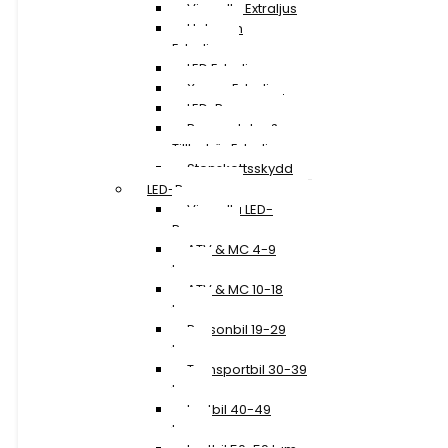
Visa alla Extraljus
Halogen
Extraljus
LED Extraljus
Xenon Extraljus
LED-Ramper
Reservdelar &
Tillbehör Extraljus
Stenskottsskydd
LED-Ramper
Visa alla LED-
Ramper
ATV & MC 4-9
tum
ATV & MC 10-18
tum
Personbil 19-29
tum
Transportbil 30-39
tum
Lastbil 40-49
tum