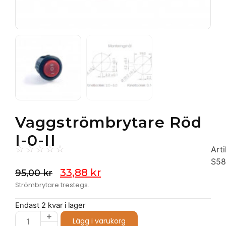
Vaggströmbrytare Röd
I-0-II
☆
☆
☆
☆
☆
Arti
S58
33,88
kr
95,00
kr
Strömbrytare trestegs.
Endast 2 kvar i lager
Lägg i varukorg