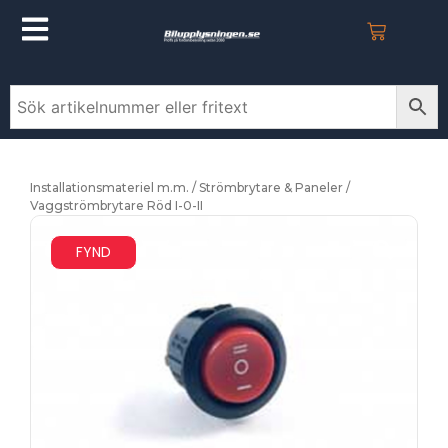
Installationsmateriel m.m.
/
Strömbrytare & Paneler
/
Vaggströmbrytare Röd I-0-II
FYND