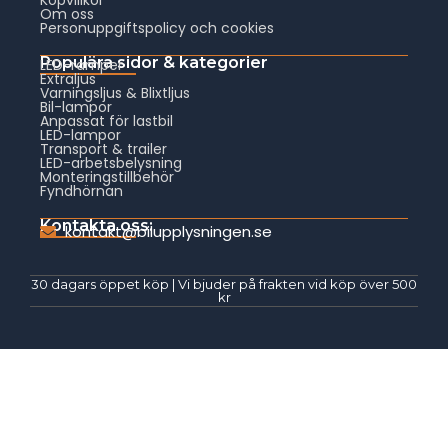
Om oss
Personuppgiftspolicy och cookies
Populära sidor & kategorier
LED-ramper
Extraljus
Varningsljus & Blixtljus
Bil-lampor
Anpassat för lastbil
LED-lampor
Transport & trailer
LED-arbetsbelysning
Monteringstillbehör
Fyndhörnan
Kontakta oss:
kontakt@bilupplysningen.se
30 dagars öppet köp | Vi bjuder på frakten vid köp över 500
kr