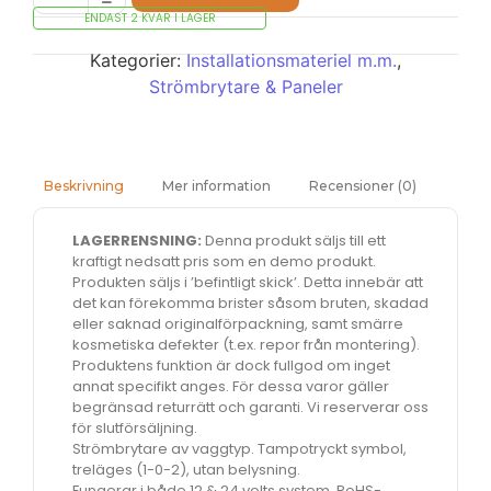
ENDAST 2 KVAR I LAGER
Kategorier:
Installationsmateriel m.m.
,
Strömbrytare & Paneler
Mer information
Recensioner (0)
Beskrivning
LAGERRENSNING:
Denna produkt säljs till ett
kraftigt nedsatt pris som en demo produkt.
Produkten säljs i ’befintligt skick’. Detta innebär att
det kan förekomma brister såsom bruten, skadad
eller saknad originalförpackning, samt smärre
kosmetiska defekter (t.ex. repor från montering).
Produktens funktion är dock fullgod om inget
annat specifikt anges. För dessa varor gäller
begränsad returrätt och garanti. Vi reserverar oss
för slutförsäljning.
Strömbrytare av vaggtyp. Tampotryckt symbol,
treläges (1-0-2), utan belysning.
Fungerar i både 12 & 24 volts system, RoHS-