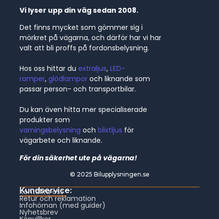
Vi lyser upp din väg sedan 2008.
Det finns mycket som gömmer sig i
mörkret på vägarna, och därför har vi har
valt att bli proffs på fordonsbelysning.
Hos oss hittar du
extraljus
,
LED-
ramper
,
glödlampor
och liknande som
passar person- och transportbilar.
Du kan även hitta mer specialiserade
produkter som
varningsbelysning
och
blixtljus
för
vägarbete och liknande.
För din säkerhet ute på vägarna!
© 2025 Bilupplysningen.se
Kundservice:
Kontakta oss
Retur och reklamation
Infohörnan (med guider)
Nyhetsbrev
Köpvillkor