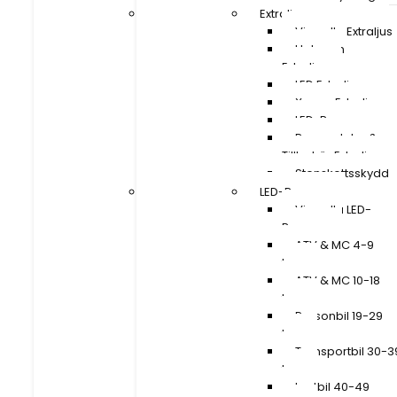
Extraljus
Extraljus
Visa alla Extraljus
Visa alla Extraljus
Halogen
Halogen
Extraljus
Extraljus
LED Extraljus
LED Extraljus
Xenon Extraljus
Xenon Extraljus
LED-Ramper
LED-Ramper
Reservdelar &
Reservdelar &
Tillbehör Extraljus
Tillbehör Extraljus
Stenskottsskydd
Stenskottsskydd
LED-Ramper
LED-Ramper
Visa alla LED-
Visa alla LED-
Ramper
Ramper
ATV & MC 4-9
ATV & MC 4-9
tum
tum
ATV & MC 10-18
ATV & MC 10-18
tum
tum
Personbil 19-29
Personbil 19-29
tum
tum
Transportbil 30-39
Transportbil 30-3
tum
tum
Lastbil 40-49
Lastbil 40-49