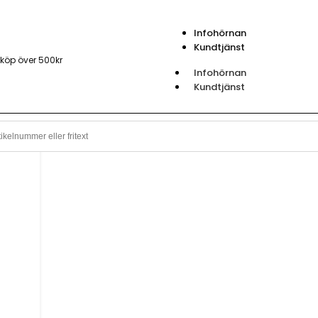
Infohörnan
Kundtjänst
 köp över 500kr
Infohörnan
Kundtjänst
korg
gen.