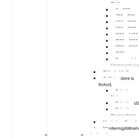
Blixtljusramper
Blixtljusrampe
0 – 699 mm
0 – 699 m
700 – 899 mm
700 – 899
900 – 1099 mm
900 – 1099
1100 – 1299 mm
1100 – 129
1300 – 1499 mm
1300 – 149
1500 – 1699 mm
1500 – 169
1700 – 1899 mm
1700 – 189
1900 mm »
1900 mm »
Reservdelar
Reservdela
Varningsljusramper
Varningsljus
Riktade blixtljus
Riktade blixtljus
Saftblandare &
Saftblandare &
Rotorljus
Rotorljus
Rotorljus
Rotorljus
Halogen
Halogen
Rotorljus LED
Rotorljus LE
Rotorljus
Rotorljus
Reservdelar
Reservdelar
Vindruta – Panel
Vindruta – Panel
Monteringstillbehör
Monteringstillbeh
Led- och
Led- och