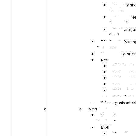
Breddmarkeringsljus
Breddmarke
(röda)
(röda)
Sidomarkeringsljus
Sidomarker
(orange)
(orange)
Positionsljus
Positionslju
(vita)
(vita)
Påhängsbelysning
Påhängsbelysnin
& ploglyktor
& ploglyktor
Nummerskyltsbelysning
Nummerskyltsbel
Reflexer
Reflexer
LGF A-traktor
LGF A-trakt
Reflexer Gula
Reflexer Gu
Reflexer Röda
Reflexer R
Reflexer Vita
Reflexer Vit
Reflexskyltar
Reflexskylta
Reflextejp
Reflextejp
Släpvagnskontakter
Släpvagnskontak
Varningljus
Varningljus
Visa alla
Visa alla
Varningsljus
Varningsljus
Blixtljusramper
Blixtljusramper
Visa alla
Visa alla