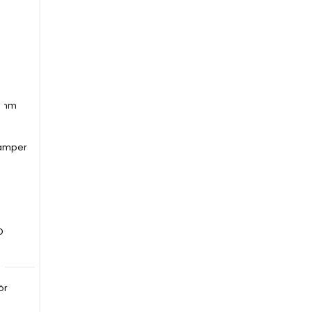
r
m
 mm
 mm
9 mm
9 mm
9 mm
9 mm
r
ramper
D
ör