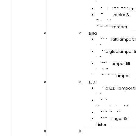
tum
tum
Lastbil 50-59 tum
Lastbil 50-59 tum
Reservdelar &
Reservdelar &
Tillbehör
Tillbehör
Extraljusramper
Extraljusramper
Billampor
Billampor
Hitta rätt lampa till
Hitta rätt lampa til
bilen
bilen
Alla glödlampor till
Alla glödlampor til
bil
bil
Glödlampor till
Glödlampor till
lastbil
lastbil
Övriga lampor
Övriga lampor
LED Lampor
LED Lampor
Alla LED-lampor till
Alla LED-lampor til
bil
bil
LED
LED
Konverteringskit
Konverteringskit
LED-Backljus
LED-Backljus
LED-slingor &
LED-slingor &
Lister
Lister
Installationsmateriel
Installationsmateriel