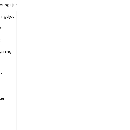
ringsljus
ingsljus
s
g
ysning
or
la
öda
a
r
ter