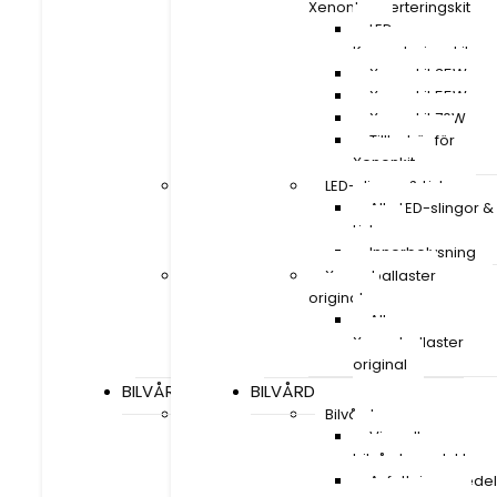
Xenonkonverteringskit
Xenonkonverteringskit
LED
LED
Konverteringskit
Konverteringskit
Xenonkit 35W
Xenonkit 35W
Xenonkit 55W
Xenonkit 55W
Xenonkit 70W
Xenonkit 70W
Tillbehör för
Tillbehör för
Xenonkit
Xenonkit
LED-slingor & Lister
LED-slingor & Lister
Alla LED-slingor &
Alla LED-slingor &
Lister
Lister
Innerbelysning
Innerbelysning
Xenonballaster
Xenonballaster
original
original
Alla
Alla
Xenonballaster
Xenonballaster
original
original
BILVÅRD
BILVÅRD
Bilvård
Bilvård
Visa alla
Visa alla
bilvårdsprodukter
bilvårdsprodukter
Avfettningsmedel
Avfettningsmedel