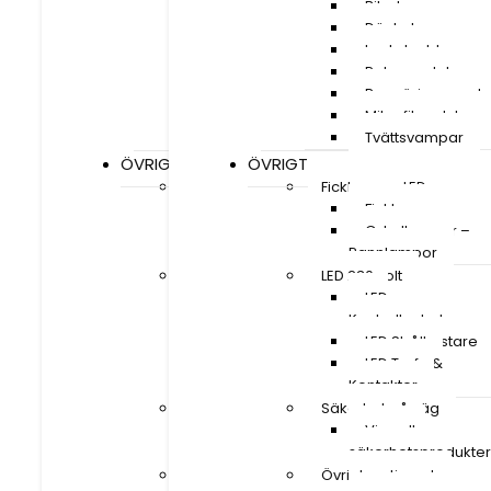
Bilschampo
Bilschampo
Däckglans
Däckglans
Lackskydd
Lackskydd
Polermedel
Polermedel
Rengöringsmedel
Rengöringsmede
Mikrofiberdukar
Mikrofiberdukar
Tvättsvampar
Tvättsvampar
ÖVRIGT
ÖVRIGT
Ficklampor LED
Ficklampor LED
Ficklampor
Ficklampor
Cykellampor –
Cykellampor –
Pannlampor
Pannlampor
LED 230 volt
LED 230 volt
LED
LED
Kontrollenheter
Kontrollenheter
LED Strålkastare
LED Strålkastare
LED Trafo &
LED Trafo &
Kontakter
Kontakter
Säkerhet på väg
Säkerhet på väg
Visa alla
Visa alla
säkerhetsprodukter
säkerhetsprodukter
Övrigt sortiment
Övrigt sortiment