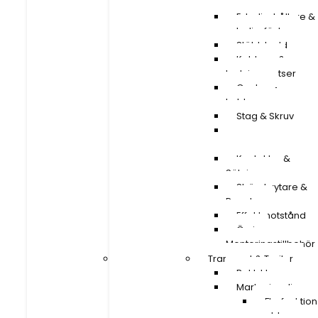
m.m.
m.m.
Extraljushållare &
Extraljushållare &
extraljusfäste
extraljusfäste
Stöldskydd
Stöldskydd
Kablage &
Kablage &
Ledningssatser
Ledningssatser
Canbus-
Canbus-
kablage
kablage
Stag & Skruv
Stag & Skruv
Reläer &
Reläer &
Omvandlare
Omvandlare
Kontakter &
Kontakter &
Säkringar
Säkringar
Strömbrytare &
Strömbrytare &
Paneler
Paneler
Effektmotstånd
Effektmotstånd
Övriga
Övriga
Monteringstillbehör
Monteringstillbehör
Transport & Trailer
Transport & Trailer
Baklyktor
Baklyktor
Markeringsljus
Markeringsljus
Flerfunktion &
Flerfunktion
snablar
snablar