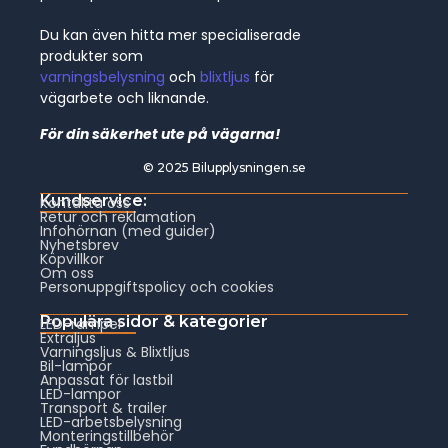
Du kan även hitta mer specialiserade
produkter som
varningsbelysning
och
blixtljus
för
vägarbete och liknande.
För din säkerhet ute på vägarna!
© 2025 Bilupplysningen.se
Kundservice:
Kontakta oss
Retur och reklamation
Infohörnan (med guider)
Nyhetsbrev
Köpvillkor
Om oss
Personuppgiftspolicy och cookies
Populära sidor & kategorier
LED-ramper
Extraljus
Varningsljus & Blixtljus
Bil-lampor
Anpassat för lastbil
LED-lampor
Transport & trailer
LED-arbetsbelysning
Monteringstillbehör