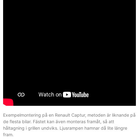
Exempelmontering på en Renault Captur, metoden är liknande på
de flesta bilar. Fästet kan även monteras framåt, så att
håltagning i grillen undviks. Ljusrampen hamnar då lite längre
fram.