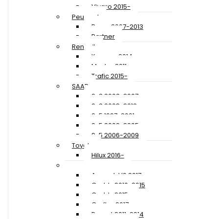
Vivaro 2015-
Peugeot
Boxer 2007-2013
Partner
Renault
Kangoo 2014-
Master 2011-
Trafic 2015-
SAAB
9-3 2003-2007
9-3 2008-2012
9-5 1997-2001
9-5 2002-2005
9-5 2006-2009
Toyota
Hilux 2016-
Volkswagen
Amarok V6 2017-
Caddy 2010-2015
Caddy 2015-
Crafter 2017-
Passat 2011-2014