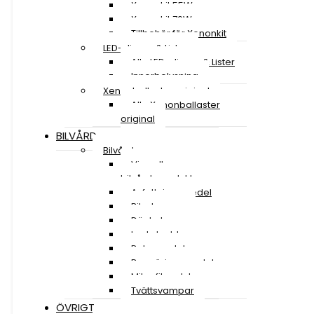
Xenonkit 55W
Xenonkit 70W
Tillbehör för Xenonkit
LED-slingor & Lister
Alla LED-slingor & Lister
Innerbelysning
Xenonballaster original
Alla Xenonballaster
original
BILVÅRD
Bilvård
Visa alla
bilvårdsprodukter
Avfettningsmedel
Bilschampo
Däckglans
Lackskydd
Polermedel
Rengöringsmedel
Mikrofiberdukar
Tvättsvampar
ÖVRIGT