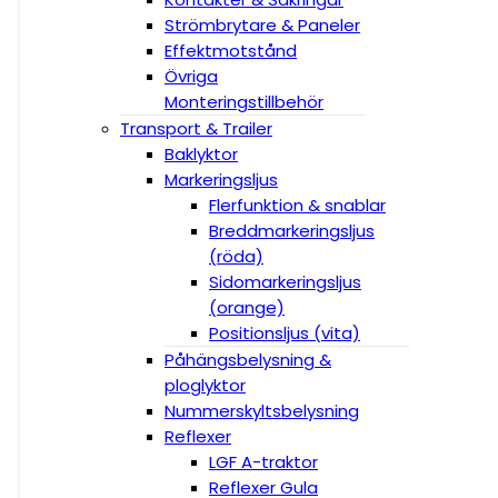
Strömbrytare & Paneler
Effektmotstånd
Övriga
Monteringstillbehör
Transport & Trailer
Baklyktor
Markeringsljus
Flerfunktion & snablar
Breddmarkeringsljus
(röda)
Sidomarkeringsljus
(orange)
Positionsljus (vita)
Påhängsbelysning &
ploglyktor
Nummerskyltsbelysning
Reflexer
LGF A-traktor
Reflexer Gula