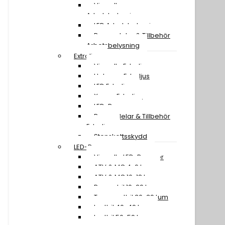
Visa all
Arbetsbelysning
LED Arbetsbelysning
Reservdelar & Tillbehör
Arbetsbelysning
Extraljus
Visa alla Extraljus
Halogen Extraljus
LED Extraljus
Xenon Extraljus
LED-Ramper
Reservdelar & Tillbehör
Extraljus
Stenskottsskydd
LED-Ramper
Visa alla LED-Ramper
ATV & MC 4-9 tum
ATV & MC 10-18 tum
Personbil 19-29 tum
Transportbil 30-39 tum
Lastbil 40-49 tum
Lastbil 50-59 tum