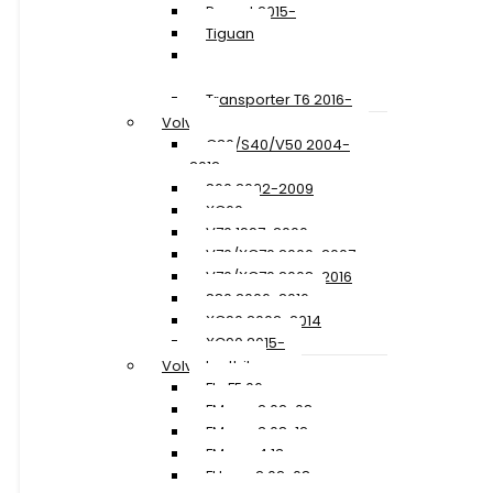
Passat 2015-
Tiguan
Transporter T5 2010-
2015
Transporter T6 2016-
Volvo
C30/S40/V50 2004-
2012
S60 2002-2009
XC60
V70 1997-2000
V70/XC70 2000-2007
V70/XC70 2008-2016
S80 2006-2016
XC90 2002-2014
XC90 2015-
Volvo Lastbil
FL+FE 06-
FM ver. 2 02-08
FM ver. 3 08-12
FM ver. 4 13-
FH ver. 2 02-08