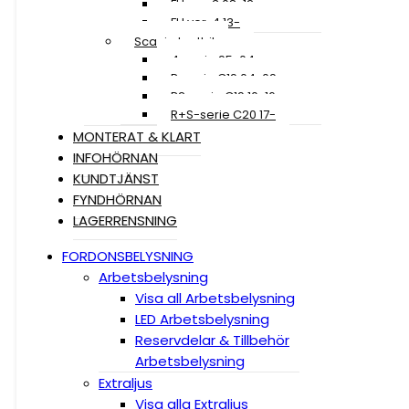
FH ver. 3 08-12
FH ver. 4 13-
Scania Lastbil
4-serie 95-04
R-serie C19 04-09
R2-serie C19 10-16
R+S-serie C20 17-
MONTERAT & KLART
INFOHÖRNAN
KUNDTJÄNST
FYNDHÖRNAN
LAGERRENSNING
FORDONSBELYSNING
Arbetsbelysning
Visa all Arbetsbelysning
LED Arbetsbelysning
Reservdelar & Tillbehör
Arbetsbelysning
Extraljus
Visa alla Extraljus