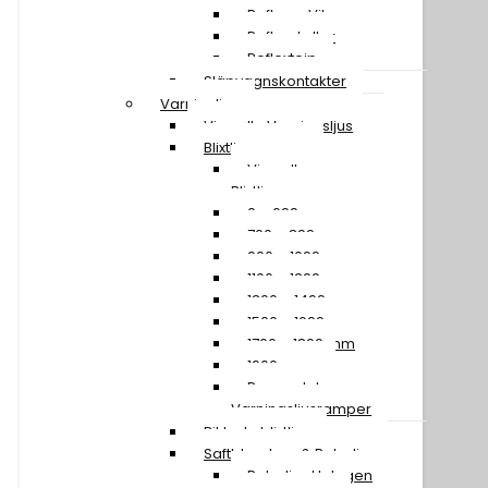
Reflexer Vita
Reflexskyltar
Reflextejp
Släpvagnskontakter
Varningljus
Visa alla Varningsljus
Blixtljusramper
Visa alla
Blixtljusramper
0 – 699 mm
700 – 899 mm
900 – 1099 mm
1100 – 1299 mm
1300 – 1499 mm
1500 – 1699 mm
1700 – 1899 mm
1900 mm »
Reservdelar
Varningsljusramper
Riktade blixtljus
Saftblandare & Rotorljus
Rotorljus Halogen