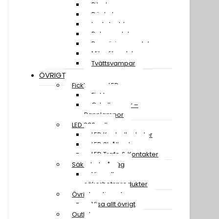
Bilschampo
Däckglans
Lackskydd
Polermedel
Rengöringsmedel
Mikrofiberdukar
Tvättsvampar
ÖVRIGT
Ficklampor LED
Ficklampor
Cykellampor –
Pannlampor
LED 230 volt
LED Kontrollenheter
LED Strålkastare
LED Trafo & Kontakter
Säkerhet på väg
Visa alla
säkerhetsprodukter
Övrigt sortiment
Visa allt övrigt
Outlet