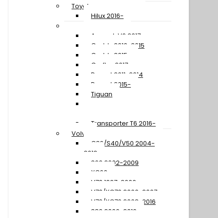
Toyota
Hilux 2016-
Volkswagen
Amarok V6 2017-
Caddy 2010-2015
Caddy 2015-
Crafter 2017-
Passat 2011-2014
Passat 2015-
Tiguan
Transporter T5 2010-
2015
Transporter T6 2016-
Volvo
C30/S40/V50 2004-
2012
S60 2002-2009
XC60
V70 1997-2000
V70/XC70 2000-2007
V70/XC70 2008-2016
S80 2006-2016