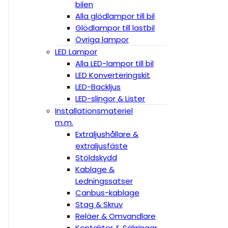
bilen
Alla glödlampor till bil
Glödlampor till lastbil
Övriga lampor
LED Lampor
Alla LED-lampor till bil
LED Konverteringskit
LED-Backljus
LED-slingor & Lister
Installationsmateriel
m.m.
Extraljushållare &
extraljusfäste
Stöldskydd
Kablage &
Ledningssatser
Canbus-kablage
Stag & Skruv
Reläer & Omvandlare
Kontakter & Säkringar