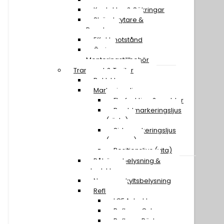
Kontakter & Säkringar
Strömbrytare &
Paneler
Effektmotstånd
Övriga
Monteringstillbehör
Transport & Trailer
Baklyktor
Markeringsljus
Flerfunktion & snablar
Breddmarkeringsljus
(röda)
Sidomarkeringsljus
(orange)
Positionsljus (vita)
Påhängsbelysning &
ploglyktor
Nummerskyltsbelysning
Reflexer
LGF A-traktor
Reflexer Gula
Reflexer Röda