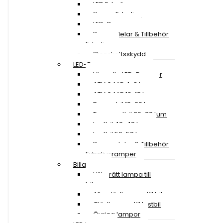
LED Extraljus
Xenon Extraljus
LED-Ramper
Reservdelar & Tillbehör
Extraljus
Stenskottsskydd
LED-Ramper
Visa alla LED-Ramper
ATV & MC 4-9 tum
ATV & MC 10-18 tum
Personbil 19-29 tum
Transportbil 30-39 tum
Lastbil 40-49 tum
Lastbil 50-59 tum
Reservdelar & Tillbehör
Extraljusramper
Billampor
Hitta rätt lampa till
bilen
Alla glödlampor till bil
Glödlampor till lastbil
Övriga lampor