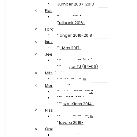
Jumper 2007-2013
Fiat
Ducato 2014-
Fullback 2016-
Ford
Ranger 2016-2018
Isuzu
D-Max 2017-
Jeep
Wrangler JK (07-)
Wrangler TJ (94-06)
Mitsubishi
L200 2015-2018
Mercedes-Benz
Sprinter 2013-2017
Vito 2011-2014
Vito/V-Klass 2014-
Nissan
Navara 2005-2015
Navara 2016-
Opel
Movano 2011-