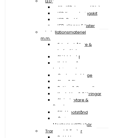
LED Lampor
Alla LED-lampor till bil
LED Konverteringskit
LED-Backljus
LED-slingor & Lister
Installationsmateriel
m.m.
Extraljushållare &
extraljusfäste
Stöldskydd
Kablage &
Ledningssatser
Canbus-kablage
Stag & Skruv
Reläer & Omvandlare
Kontakter & Säkringar
Strömbrytare &
Paneler
Effektmotstånd
Övriga
Monteringstillbehör
Transport & Trailer
Baklyktor