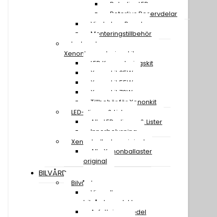
Rotorljus LED
Rotorljus Reservdelar
Vindruta – Panel
Monteringstillbehör
Led- och
Xenonkonverteringskit
LED Konverteringskit
Xenonkit 35W
Xenonkit 55W
Xenonkit 70W
Tillbehör för Xenonkit
LED-slingor & Lister
Alla LED-slingor & Lister
Innerbelysning
Xenonballaster original
Alla Xenonballaster
original
BILVÅRD
Bilvård
Visa alla
bilvårdsprodukter
Avfettningsmedel