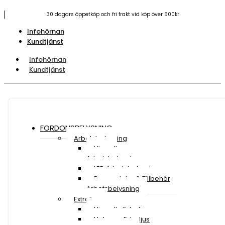
30 dagars öppetköp och fri frakt vid köp över 500kr
Infohörnan
Kundtjänst
Infohörnan
Kundtjänst
FORDONSBELYSNING
Arbetsbelysning
Visa all
Arbetsbelysning
LED Arbetsbelysning
Reservdelar & Tillbehör
Arbetsbelysning
Extraljus
Visa alla Extraljus
Halogen Extraljus