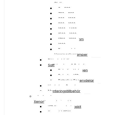
Blixtljusramper
0 – 699 mm
700 – 899 mm
900 – 1099 mm
1100 – 1299 mm
1300 – 1499 mm
1500 – 1699 mm
1700 – 1899 mm
1900 mm »
Reservdelar
Varningsljusramper
Riktade blixtljus
Saftblandare & Rotorljus
Rotorljus Halogen
Rotorljus LED
Rotorljus Reservdelar
Vindruta – Panel
Monteringstillbehör
Led- och
Xenonkonverteringskit
LED Konverteringskit
Xenonkit 35W