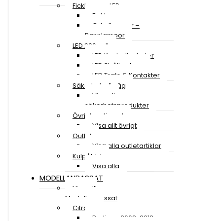
Ficklampor LED
Ficklampor
Cykellampor –
Pannlampor
LED 230 volt
LED Kontrollenheter
LED Strålkastare
LED Trafo & Kontakter
Säkerhet på väg
Visa alla
säkerhetsprodukter
Övrigt sortiment
Visa allt övrigt
Outlet
Visa alla outletartiklar
Kulpåhjul
Visa alla
MODELLANPASSAT
Visa allt
Modellanpassat
Citroen
Berlingo 2008-2018