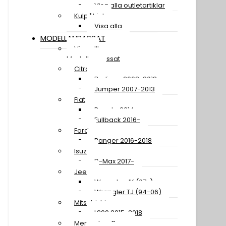
Visa alla outletartiklar
Kulpåhjul
Visa alla
MODELLANPASSAT
Visa allt
Modellanpassat
Citroen
Berlingo 2008-2018
Jumper 2007-2013
Fiat
Ducato 2014-
Fullback 2016-
Ford
Ranger 2016-2018
Isuzu
D-Max 2017-
Jeep
Wrangler JK (07-)
Wrangler TJ (94-06)
Mitsubishi
L200 2015-2018
Mercedes-Benz