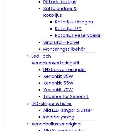
Riktade blixtljus
Saftblandare &
Rotorljus
Rotorljus Halogen
Rotorljus LED
Rotorljus Reservdelar
Vindruta – Panel
Monteringstillbehör
Led- och
Xenonkonverteringskit
LED Konverteringskit
Xenonkit 35W
Xenonkit 55W
Xenonkit 70W
Tillbehör för Xenonkit
LED-slingor & Lister
Alla LED-slingor & Lister
Innerbelysning
Xenonballaster original
Alla Xenonballaster