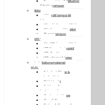
Reservdelar & Tillbehör
Extraljusramper
Billampor
Hitta rätt lampa till
bilen
Alla glödlampor till bil
Glödlampor till lastbil
Övriga lampor
LED Lampor
Alla LED-lampor till bil
LED Konverteringskit
LED-Backljus
LED-slingor & Lister
Installationsmateriel
m.m.
Extraljushållare &
extraljusfäste
Stöldskydd
Kablage &
Ledningssatser
Canbus-kablage
Stag & Skruv
Reläer & Omvandlare