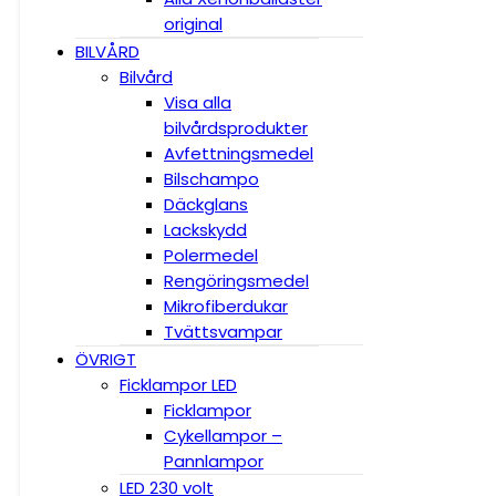
original
BILVÅRD
Bilvård
Visa alla
bilvårdsprodukter
Avfettningsmedel
Bilschampo
Däckglans
Lackskydd
Polermedel
Rengöringsmedel
Mikrofiberdukar
Tvättsvampar
ÖVRIGT
Ficklampor LED
Ficklampor
Cykellampor –
Pannlampor
LED 230 volt