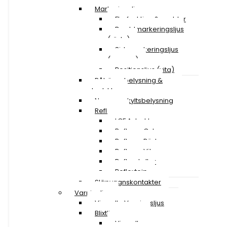
Markeringsljus
Flerfunktion & snablar
Breddmarkeringsljus
(röda)
Sidomarkeringsljus
(orange)
Positionsljus (vita)
Påhängsbelysning &
ploglyktor
Nummerskyltsbelysning
Reflexer
LGF A-traktor
Reflexer Gula
Reflexer Röda
Reflexer Vita
Reflexskyltar
Reflextejp
Släpvagnskontakter
Varningljus
Visa alla Varningsljus
Blixtljusramper
Visa alla