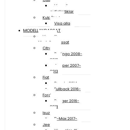
Visa alla
outletartiklar
Kulpåhjul
Visa alla
MODELLANPASSAT
Visa allt
Modellanpassat
Citroen
Berlingo 2008-
2018
Jumper 2007-
2013
Fiat
Ducato 2014-
Fullback 2016-
Ford
Ranger 2016-
2018
Isuzu
D-Max 2017-
Jeep