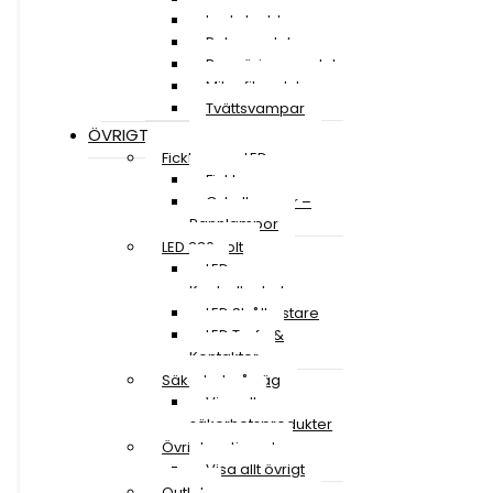
Lackskydd
Polermedel
Rengöringsmedel
Mikrofiberdukar
Tvättsvampar
ÖVRIGT
Ficklampor LED
Ficklampor
Cykellampor –
Pannlampor
LED 230 volt
LED
Kontrollenheter
LED Strålkastare
LED Trafo &
Kontakter
Säkerhet på väg
Visa alla
säkerhetsprodukter
Övrigt sortiment
Visa allt övrigt
Outlet