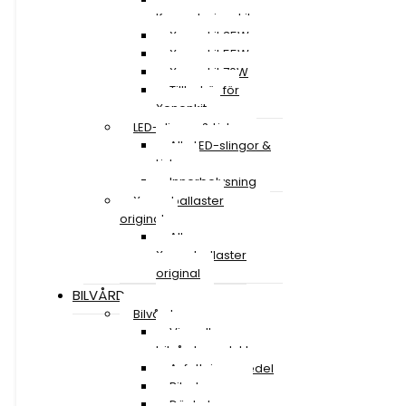
Konverteringskit
Xenonkit 35W
Xenonkit 55W
Xenonkit 70W
Tillbehör för
Xenonkit
LED-slingor & Lister
Alla LED-slingor &
Lister
Innerbelysning
Xenonballaster
original
Alla
Xenonballaster
original
BILVÅRD
Bilvård
Visa alla
bilvårdsprodukter
Avfettningsmedel
Bilschampo
Däckglans