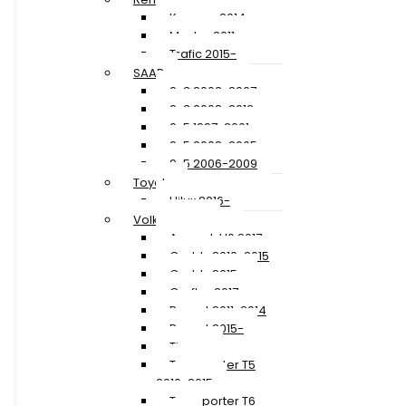
Kangoo 2014-
Master 2011-
Trafic 2015-
SAAB
9-3 2003-2007
9-3 2008-2012
9-5 1997-2001
9-5 2002-2005
9-5 2006-2009
Toyota
Hilux 2016-
Volkswagen
Amarok V6 2017-
Caddy 2010-2015
Caddy 2015-
Crafter 2017-
Passat 2011-2014
Passat 2015-
Tiguan
Transporter T5
2010-2015
Transporter T6