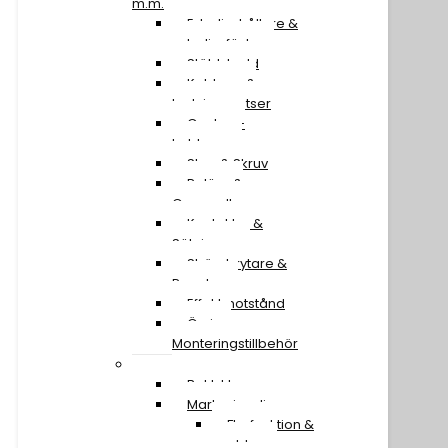
m.m.
Extraljushållare &
extraljusfäste
Stöldskydd
Kablage &
Ledningssatser
Canbus-
kablage
Stag & Skruv
Reläer &
Omvandlare
Kontakter &
Säkringar
Strömbrytare &
Paneler
Effektmotstånd
Övriga
Monteringstillbehör
Transport & Trailer
Baklyktor
Markeringsljus
Flerfunktion &
snablar