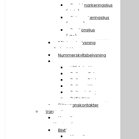
Breddmarkeringsljus
(röda)
Sidomarkeringsljus
(orange)
Positionsljus
(vita)
Påhängsbelysning
& ploglyktor
Nummerskyltsbelysning
Reflexer
LGF A-traktor
Reflexer Gula
Reflexer Röda
Reflexer Vita
Reflexskyltar
Reflextejp
Släpvagnskontakter
Varningljus
Visa alla
Varningsljus
Blixtljusramper
Visa alla