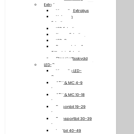
Extraljus
Visa alla Extraljus
Halogen
Extraljus
LED Extraljus
Xenon Extraljus
LED-Ramper
Reservdelar &
Tillbehör Extraljus
Stenskottsskydd
LED-Ramper
Visa alla LED-
Ramper
ATV & MC 4-9
tum
ATV & MC 10-18
tum
Personbil 19-29
tum
Transportbil 30-39
tum
Lastbil 40-49