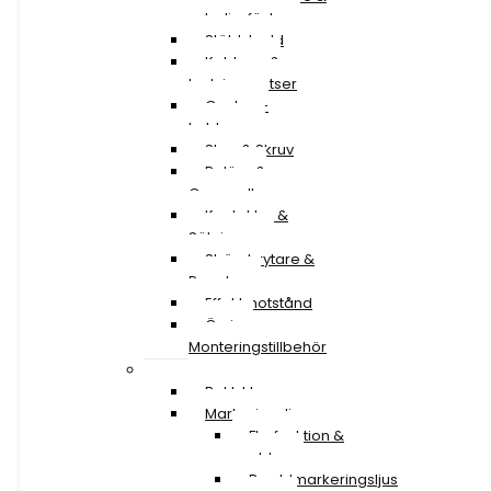
extraljusfäste
Stöldskydd
Kablage &
Ledningssatser
Canbus-
kablage
Stag & Skruv
Reläer &
Omvandlare
Kontakter &
Säkringar
Strömbrytare &
Paneler
Effektmotstånd
Övriga
Monteringstillbehör
Transport & Trailer
Baklyktor
Markeringsljus
Flerfunktion &
snablar
Breddmarkeringsljus