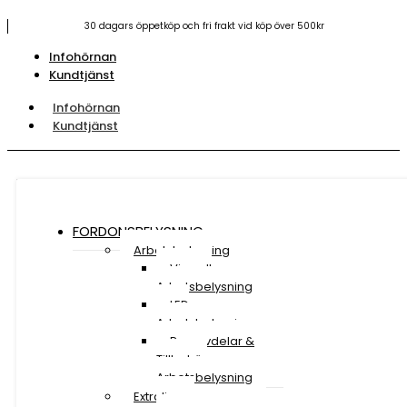
30 dagars öppetköp och fri frakt vid köp över 500kr
Infohörnan
Kundtjänst
Infohörnan
Kundtjänst
FORDONSBELYSNING
Arbetsbelysning
Visa all
Arbetsbelysning
LED
Arbetsbelysning
Reservdelar &
Tillbehör
Arbetsbelysning
Extraljus