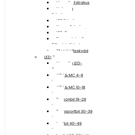
Visa alla Extraljus
Halogen
Extraljus
LED Extraljus
Xenon Extraljus
LED-Ramper
Reservdelar &
Tillbehör Extraljus
Stenskottsskydd
LED-Ramper
Visa alla LED-
Ramper
ATV & MC 4-9
tum
ATV & MC 10-18
tum
Personbil 19-29
tum
Transportbil 30-39
tum
Lastbil 40-49
tum