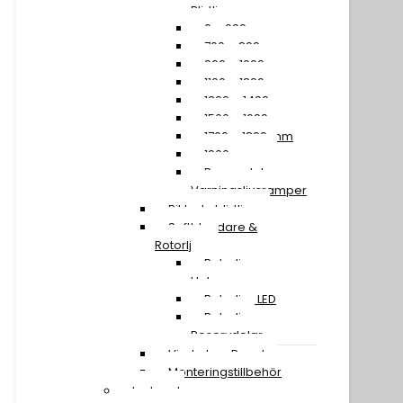
Blixtljusramper
0 – 699 mm
700 – 899 mm
900 – 1099 mm
1100 – 1299 mm
1300 – 1499 mm
1500 – 1699 mm
1700 – 1899 mm
1900 mm »
Reservdelar
Varningsljusramper
Riktade blixtljus
Saftblandare &
Rotorljus
Rotorljus
Halogen
Rotorljus LED
Rotorljus
Reservdelar
Vindruta – Panel
Monteringstillbehör
Led- och