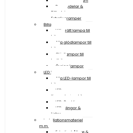
Lastbil 50-59 tum
Reservdelar &
Tillbehör
Extraljusramper
Billampor
Hitta rätt lampa till
bilen
Alla glödlampor till
bil
Glödlampor till
lastbil
Övriga lampor
LED Lampor
Alla LED-lampor till
bil
LED
Konverteringskit
LED-Backljus
LED-slingor &
Lister
Installationsmateriel
m.m.
Extraljushållare &