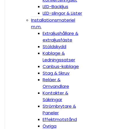
LED-Backljus
LED-slingor & Lister
Installationsmateriel
m.m.
Extraljushållare &
extraljusfäste
Stöldskydd
Kablage &
Ledningssatser
Canbus-kablage
Stag & Skruv
Reläer &
Omvandlare
Kontakter &
Säkringar
Strömbrytare &
Paneler
Effektmotstånd
Övriga