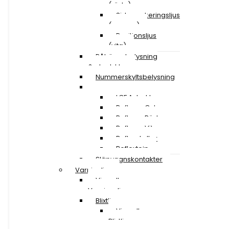
(röda)
Sidomarkeringsljus
(orange)
Positionsljus
(vita)
Påhängsbelysning
& ploglyktor
Nummerskyltsbelysning
Reflexer
LGF A-traktor
Reflexer Gula
Reflexer Röda
Reflexer Vita
Reflexskyltar
Reflextejp
Släpvagnskontakter
Varningljus
Visa alla
Varningsljus
Blixtljusramper
Visa alla
Blixtljusramper