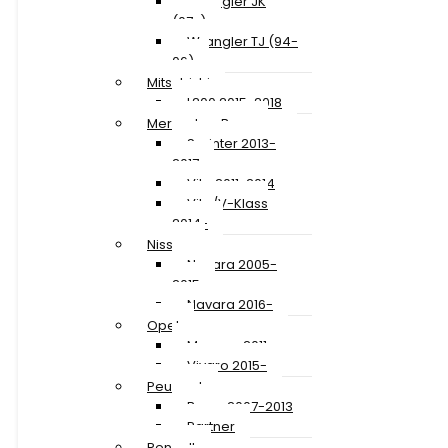
Wrangler JK
(07-)
Wrangler TJ (94-
06)
Mitsubishi
L200 2015-2018
Mercedes-Benz
Sprinter 2013-
2017
Vito 2011-2014
Vito/V-Klass
2014-
Nissan
Navara 2005-
2015
Navara 2016-
Opel
Movano 2011-
Vivaro 2015-
Peugeot
Boxer 2007-2013
Partner
Renault