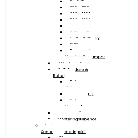
0 – 699 mm
700 – 899 mm
900 – 1099 mm
1100 – 1299 mm
1300 – 1499 mm
1500 – 1699 mm
1700 – 1899 mm
1900 mm »
Reservdelar
Varningsljusramper
Riktade blixtljus
Saftblandare &
Rotorljus
Rotorljus
Halogen
Rotorljus LED
Rotorljus
Reservdelar
Vindruta – Panel
Monteringstillbehör
Led- och
Xenonkonverteringskit
LED