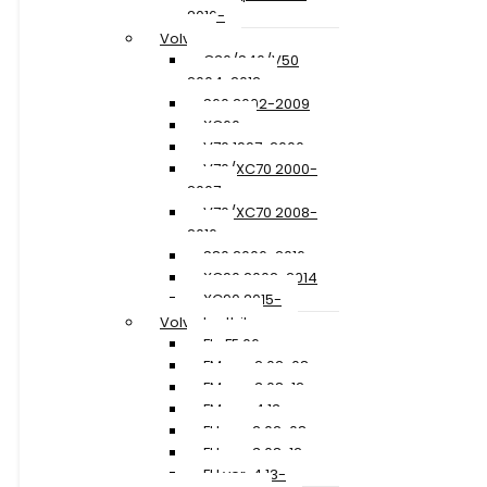
2016-
Volvo
C30/S40/V50
2004-2012
S60 2002-2009
XC60
V70 1997-2000
V70/XC70 2000-
2007
V70/XC70 2008-
2016
S80 2006-2016
XC90 2002-2014
XC90 2015-
Volvo Lastbil
FL+FE 06-
FM ver. 2 02-08
FM ver. 3 08-12
FM ver. 4 13-
FH ver. 2 02-08
FH ver. 3 08-12
FH ver. 4 13-