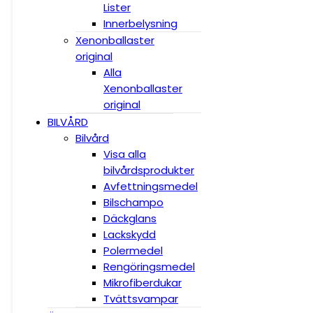
Lister
Innerbelysning
Xenonballaster
original
Alla
Xenonballaster
original
BILVÅRD
Bilvård
Visa alla
bilvårdsprodukter
Avfettningsmedel
Bilschampo
Däckglans
Lackskydd
Polermedel
Rengöringsmedel
Mikrofiberdukar
Tvättsvampar