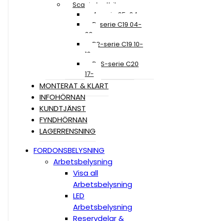
Scania Lastbil
4-serie 95-04
R-serie C19 04-
09
R2-serie C19 10-
16
R+S-serie C20
17-
MONTERAT & KLART
INFOHÖRNAN
KUNDTJÄNST
FYNDHÖRNAN
LAGERRENSNING
FORDONSBELYSNING
Arbetsbelysning
Visa all
Arbetsbelysning
LED
Arbetsbelysning
Reservdelar &