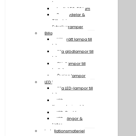
tum
Lastbil 50-59 tum
Reservdelar &
Tillbehör
Extraljusramper
Billampor
Hitta rätt lampa till
bilen
Alla glödlampor till
bil
Glödlampor till
lastbil
Övriga lampor
LED Lampor
Alla LED-lampor till
bil
LED
Konverteringskit
LED-Backljus
LED-slingor &
Lister
Installationsmateriel