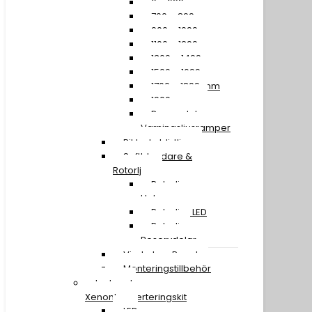
0 – 699 mm
700 – 899 mm
900 – 1099 mm
1100 – 1299 mm
1300 – 1499 mm
1500 – 1699 mm
1700 – 1899 mm
1900 mm »
Reservdelar
Varningsljusramper
Riktade blixtljus
Saftblandare &
Rotorljus
Rotorljus
Halogen
Rotorljus LED
Rotorljus
Reservdelar
Vindruta – Panel
Monteringstillbehör
Led- och
Xenonkonverteringskit
LED