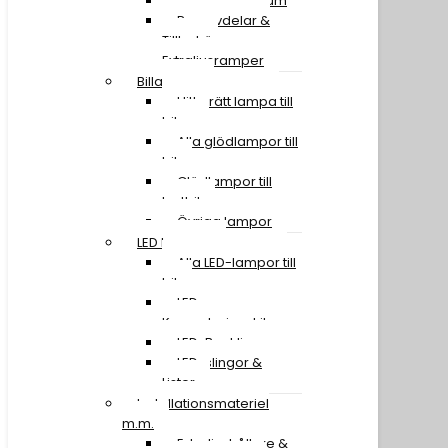
Lastbil 50-59 tum
Reservdelar &
Tillbehör
Extraljusramper
Billampor
Hitta rätt lampa till
bilen
Alla glödlampor till
bil
Glödlampor till
lastbil
Övriga lampor
LED Lampor
Alla LED-lampor till
bil
LED
Konverteringskit
LED-Backljus
LED-slingor &
Lister
Installationsmateriel
m.m.
Extraljushållare &