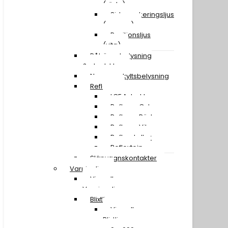
(röda)
Sidomarkeringsljus
(orange)
Positionsljus
(vita)
Påhängsbelysning
& ploglyktor
Nummerskyltsbelysning
Reflexer
LGF A-traktor
Reflexer Gula
Reflexer Röda
Reflexer Vita
Reflexskyltar
Reflextejp
Släpvagnskontakter
Varningljus
Visa alla
Varningsljus
Blixtljusramper
Visa alla
Blixtljusramper