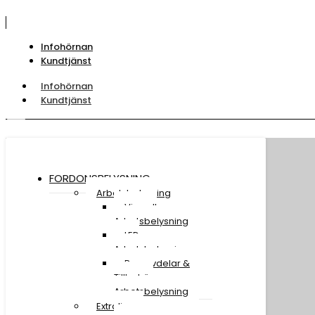
Infohörnan
Kundtjänst
Infohörnan
Kundtjänst
FORDONSBELYSNING
Arbetsbelysning
Visa all
Arbetsbelysning
LED
Arbetsbelysning
Reservdelar &
Tillbehör
Arbetsbelysning
Extraljus