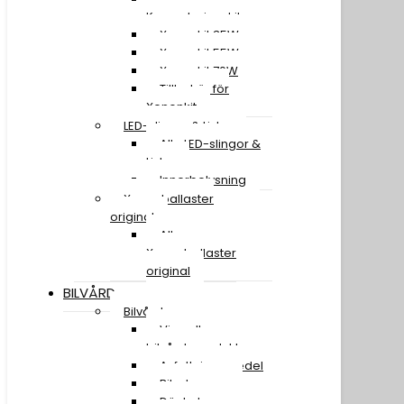
Konverteringskit
Xenonkit 35W
Xenonkit 55W
Xenonkit 70W
Tillbehör för
Xenonkit
LED-slingor & Lister
Alla LED-slingor &
Lister
Innerbelysning
Xenonballaster
original
Alla
Xenonballaster
original
BILVÅRD
Bilvård
Visa alla
bilvårdsprodukter
Avfettningsmedel
Bilschampo
Däckglans