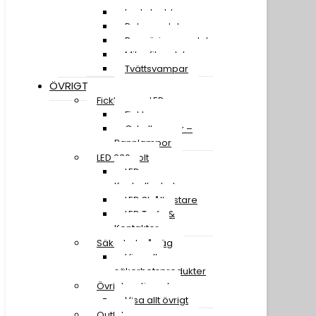
Lackskydd
Polermedel
Rengöringsmedel
Mikrofiberdukar
Tvättsvampar
ÖVRIGT
Ficklampor LED
Ficklampor
Cykellampor –
Pannlampor
LED 230 volt
LED
Kontrollenheter
LED Strålkastare
LED Trafo &
Kontakter
Säkerhet på väg
Visa alla
säkerhetsprodukter
Övrigt sortiment
Visa allt övrigt
Outlet