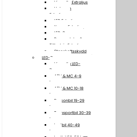
Visa alla Extraljus
Halogen
Extraljus
LED Extraljus
Xenon Extraljus
LED-Ramper
Reservdelar &
Tillbehör Extraljus
Stenskottsskydd
LED-Ramper
Visa alla LED-
Ramper
ATV & MC 4-9
tum
ATV & MC 10-18
tum
Personbil 19-29
tum
Transportbil 30-39
tum
Lastbil 40-49
tum