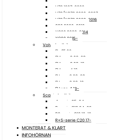
XC60
V70 1997-2000
V70/XC70 2000-2007
V70/XC70 2008-2016
S80 2006-2016
XC90 2002-2014
XC90 2015-
Volvo Lastbil
FL+FE 06-
FM ver. 2 02-08
FM ver. 3 08-12
FM ver. 4 13-
FH ver. 2 02-08
FH ver. 3 08-12
FH ver. 4 13-
Scania Lastbil
4-serie 95-04
R-serie C19 04-09
R2-serie C19 10-16
R+S-serie C20 17-
MONTERAT & KLART
INFOHÖRNAN