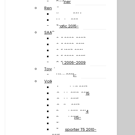
Partner
Renault
Kangoo 2014-
Master 2011-
Trafic 2015-
SAAB
9-3 2003-2007
9-3 2008-2012
9-5 1997-2001
9-5 2002-2005
9-5 2006-2009
Toyota
Hilux 2016-
Volkswagen
Amarok V6 2017-
Caddy 2010-2015
Caddy 2015-
Crafter 2017-
Passat 2011-2014
Passat 2015-
Tiguan
Transporter T5 2010-