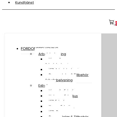
Kundtjänst
FORDONSBELYSNING
Arbetsbelysning
Visa all
Arbetsbelysning
LED Arbetsbelysning
Reservdelar & Tillbehör
Arbetsbelysning
Extraljus
Visa alla Extraljus
Halogen Extraljus
LED Extraljus
Xenon Extraljus
LED-Ramper
Reservdelar & Tillbehör