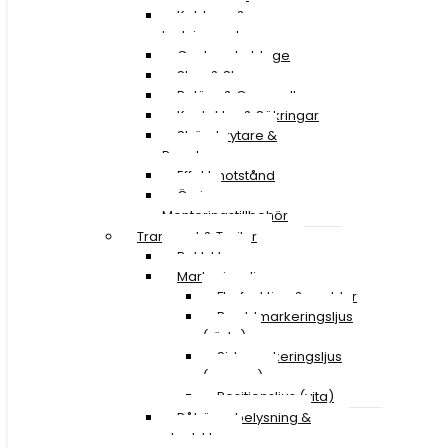
Kablage &
Ledningssatser
Canbus-kablage
Stag & Skruv
Reläer & Omvandlare
Kontakter & Säkringar
Strömbrytare &
Paneler
Effektmotstånd
Övriga
Monteringstillbehör
Transport & Trailer
Baklyktor
Markeringsljus
Flerfunktion & snablar
Breddmarkeringsljus
(röda)
Sidomarkeringsljus
(orange)
Positionsljus (vita)
Påhängsbelysning &
ploglyktor