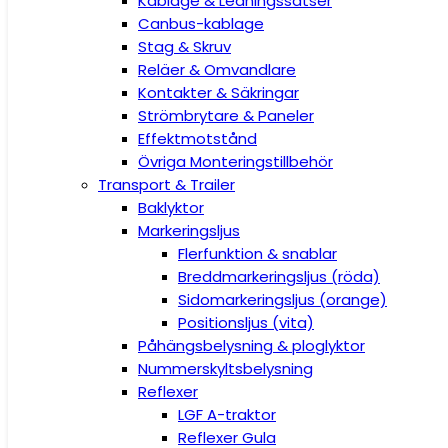
Kablage & Ledningssatser
Canbus-kablage
Stag & Skruv
Reläer & Omvandlare
Kontakter & Säkringar
Strömbrytare & Paneler
Effektmotstånd
Övriga Monteringstillbehör
Transport & Trailer
Baklyktor
Markeringsljus
Flerfunktion & snablar
Breddmarkeringsljus (röda)
Sidomarkeringsljus (orange)
Positionsljus (vita)
Påhängsbelysning & ploglyktor
Nummerskyltsbelysning
Reflexer
LGF A-traktor
Reflexer Gula