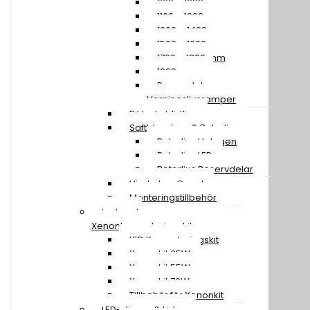
900 – 1099 mm
1100 – 1299 mm
1300 – 1499 mm
1500 – 1699 mm
1700 – 1899 mm
1900 mm »
Reservdelar
Varningsljusramper
Riktade blixtljus
Saftblandare & Rotorljus
Rotorljus Halogen
Rotorljus LED
Rotorljus Reservdelar
Vindruta – Panel
Monteringstillbehör
Led- och
Xenonkonverteringskit
LED Konverteringskit
Xenonkit 35W
Xenonkit 55W
Xenonkit 70W
Tillbehör för Xenonkit
LED-slingor & Lister