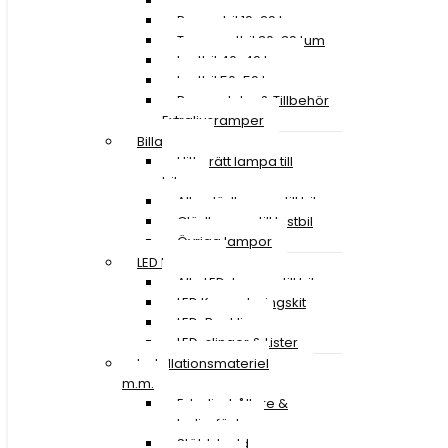
ATV & MC 10-18 tum
Personbil 19-29 tum
Transportbil 30-39 tum
Lastbil 40-49 tum
Lastbil 50-59 tum
Reservdelar & Tillbehör
Extraljusramper
Billampor
Hitta rätt lampa till
bilen
Alla glödlampor till bil
Glödlampor till lastbil
Övriga lampor
LED Lampor
Alla LED-lampor till bil
LED Konverteringskit
LED-Backljus
LED-slingor & Lister
Installationsmateriel
m.m.
Extraljushållare &
extraljusfäste
Stöldskydd