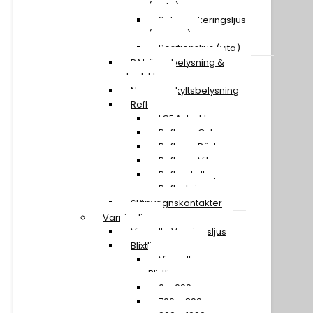
(röda)
Sidomarkeringsljus
(orange)
Positionsljus (vita)
Påhängsbelysning &
ploglyktor
Nummerskyltsbelysning
Reflexer
LGF A-traktor
Reflexer Gula
Reflexer Röda
Reflexer Vita
Reflexskyltar
Reflextejp
Släpvagnskontakter
Varningljus
Visa alla Varningsljus
Blixtljusramper
Visa alla
Blixtljusramper
0 – 699 mm
700 – 899 mm