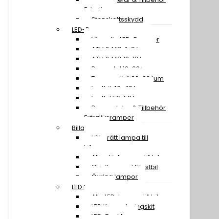
Extraljus
Stenskottsskydd
LED-Ramper
Visa alla LED-Ramper
ATV & MC 4-9 tum
ATV & MC 10-18 tum
Personbil 19-29 tum
Transportbil 30-39 tum
Lastbil 40-49 tum
Lastbil 50-59 tum
Reservdelar & Tillbehör
Extraljusramper
Billampor
Hitta rätt lampa till
bilen
Alla glödlampor till bil
Glödlampor till lastbil
Övriga lampor
LED Lampor
Alla LED-lampor till bil
LED Konverteringskit
LED-Backljus