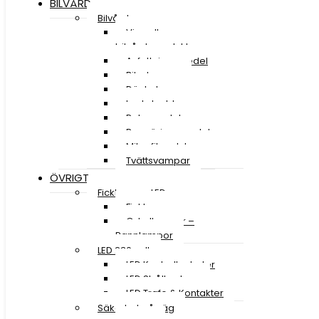
BILVÅRD
Bilvård
Visa alla
bilvårdsprodukter
Avfettningsmedel
Bilschampo
Däckglans
Lackskydd
Polermedel
Rengöringsmedel
Mikrofiberdukar
Tvättsvampar
ÖVRIGT
Ficklampor LED
Ficklampor
Cykellampor –
Pannlampor
LED 230 volt
LED Kontrollenheter
LED Strålkastare
LED Trafo & Kontakter
Säkerhet på väg