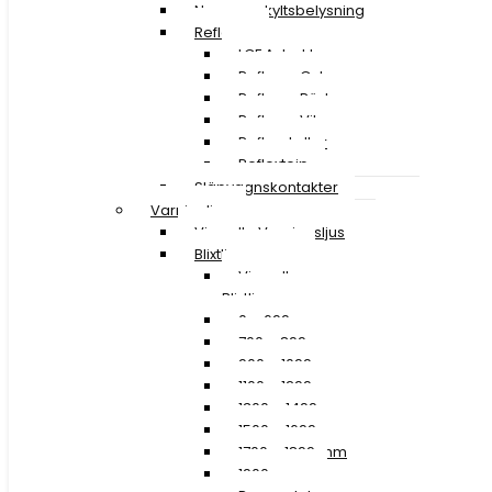
Nummerskyltsbelysning
Reflexer
LGF A-traktor
Reflexer Gula
Reflexer Röda
Reflexer Vita
Reflexskyltar
Reflextejp
Släpvagnskontakter
Varningljus
Visa alla Varningsljus
Blixtljusramper
Visa alla
Blixtljusramper
0 – 699 mm
700 – 899 mm
900 – 1099 mm
1100 – 1299 mm
1300 – 1499 mm
1500 – 1699 mm
1700 – 1899 mm
1900 mm »