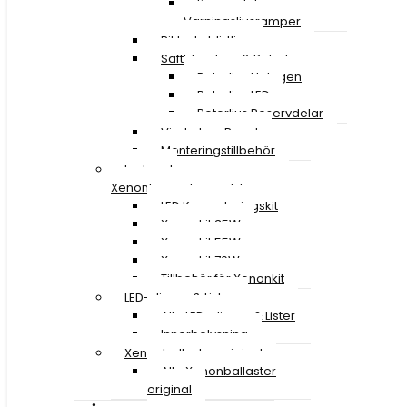
Reservdelar
Varningsljusramper
Riktade blixtljus
Saftblandare & Rotorljus
Rotorljus Halogen
Rotorljus LED
Rotorljus Reservdelar
Vindruta – Panel
Monteringstillbehör
Led- och
Xenonkonverteringskit
LED Konverteringskit
Xenonkit 35W
Xenonkit 55W
Xenonkit 70W
Tillbehör för Xenonkit
LED-slingor & Lister
Alla LED-slingor & Lister
Innerbelysning
Xenonballaster original
Alla Xenonballaster
original