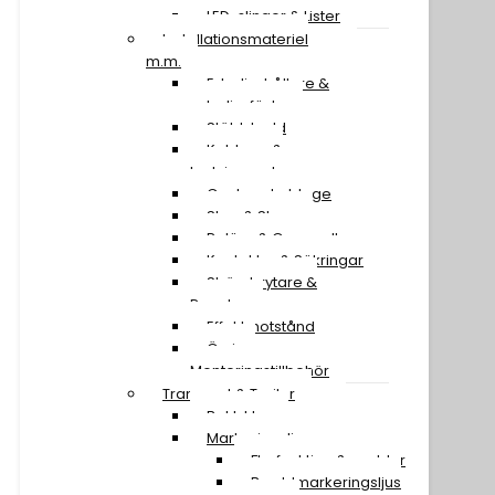
LED-slingor & Lister
Installationsmateriel
m.m.
Extraljushållare &
extraljusfäste
Stöldskydd
Kablage &
Ledningssatser
Canbus-kablage
Stag & Skruv
Reläer & Omvandlare
Kontakter & Säkringar
Strömbrytare &
Paneler
Effektmotstånd
Övriga
Monteringstillbehör
Transport & Trailer
Baklyktor
Markeringsljus
Flerfunktion & snablar
Breddmarkeringsljus