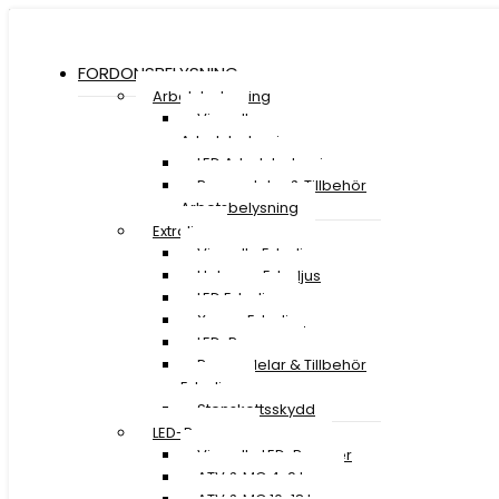
FORDONSBELYSNING
Arbetsbelysning
Visa all
Arbetsbelysning
LED Arbetsbelysning
Reservdelar & Tillbehör
Arbetsbelysning
Extraljus
Visa alla Extraljus
Halogen Extraljus
LED Extraljus
Xenon Extraljus
LED-Ramper
Reservdelar & Tillbehör
Extraljus
Stenskottsskydd
LED-Ramper
Visa alla LED-Ramper
ATV & MC 4-9 tum