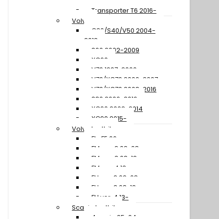
2015
Transporter T6 2016-
Volvo
C30/S40/V50 2004-
2012
S60 2002-2009
XC60
V70 1997-2000
V70/XC70 2000-2007
V70/XC70 2008-2016
S80 2006-2016
XC90 2002-2014
XC90 2015-
Volvo Lastbil
FL+FE 06-
FM ver. 2 02-08
FM ver. 3 08-12
FM ver. 4 13-
FH ver. 2 02-08
FH ver. 3 08-12
FH ver. 4 13-
Scania Lastbil
4-serie 95-04