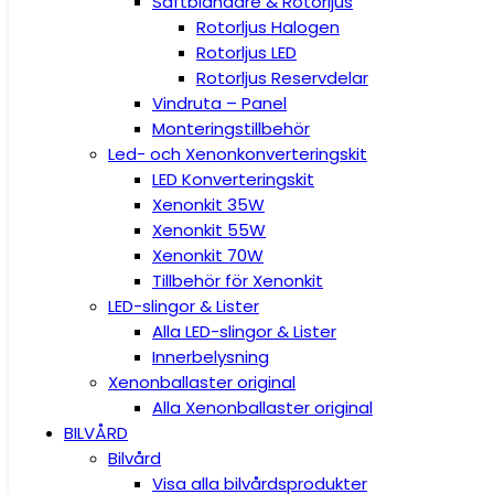
Saftblandare & Rotorljus
Rotorljus Halogen
Rotorljus LED
Rotorljus Reservdelar
Vindruta – Panel
Monteringstillbehör
Led- och Xenonkonverteringskit
LED Konverteringskit
Xenonkit 35W
Xenonkit 55W
Xenonkit 70W
Tillbehör för Xenonkit
LED-slingor & Lister
Alla LED-slingor & Lister
Innerbelysning
Xenonballaster original
Alla Xenonballaster original
BILVÅRD
Bilvård
Visa alla bilvårdsprodukter