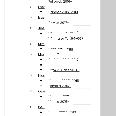
Fullback 2016-
Ford
Ranger 2016-2018
Isuzu
D-Max 2017-
Jeep
Wrangler JK (07-)
Wrangler TJ (94-06)
Mitsubishi
L200 2015-2018
Mercedes-Benz
Sprinter 2013-2017
Vito 2011-2014
Vito/V-Klass 2014-
Nissan
Navara 2005-2015
Navara 2016-
Opel
Movano 2011-
Vivaro 2015-
Peugeot
Boxer 2007-2013