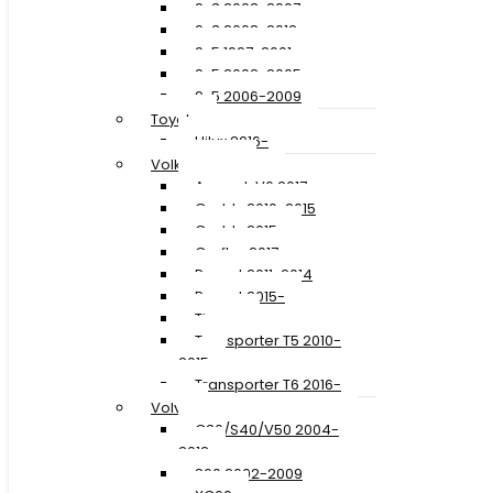
9-3 2003-2007
9-3 2008-2012
9-5 1997-2001
9-5 2002-2005
9-5 2006-2009
Toyota
Hilux 2016-
Volkswagen
Amarok V6 2017-
Caddy 2010-2015
Caddy 2015-
Crafter 2017-
Passat 2011-2014
Passat 2015-
Tiguan
Transporter T5 2010-
2015
Transporter T6 2016-
Volvo
C30/S40/V50 2004-
2012
S60 2002-2009