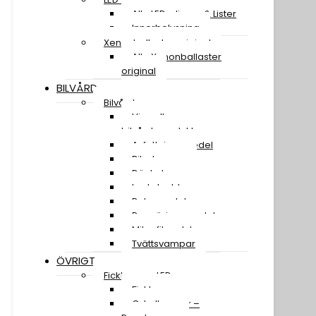
Alla LED-slingor & Lister
Innerbelysning
Xenonballaster original
Alla Xenonballaster
original
BILVÅRD
Bilvård
Visa alla
bilvårdsprodukter
Avfettningsmedel
Bilschampo
Däckglans
Lackskydd
Polermedel
Rengöringsmedel
Mikrofiberdukar
Tvättsvampar
ÖVRIGT
Ficklampor LED
Ficklampor
Cykellampor –