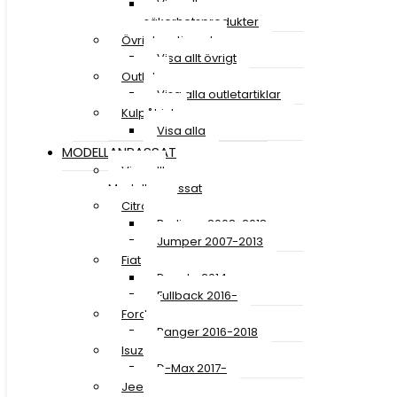
Visa alla
säkerhetsprodukter
Övrigt sortiment
Visa allt övrigt
Outlet
Visa alla outletartiklar
Kulpåhjul
Visa alla
MODELLANPASSAT
Visa allt
Modellanpassat
Citroen
Berlingo 2008-2018
Jumper 2007-2013
Fiat
Ducato 2014-
Fullback 2016-
Ford
Ranger 2016-2018
Isuzu
D-Max 2017-
Jeep