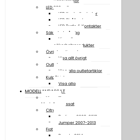
Pannlampor
LED 230 volt
LED Kontrollenheter
LED Strålkastare
LED Trafo & Kontakter
Säkerhet på väg
Visa alla
säkerhetsprodukter
Övrigt sortiment
Visa allt övrigt
Outlet
Visa alla outletartiklar
Kulpåhjul
Visa alla
MODELLANPASSAT
Visa allt
Modellanpassat
Citroen
Berlingo 2008-2018
Jumper 2007-2013
Fiat
Ducato 2014-