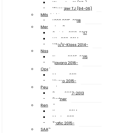
Wrangler JK (07-)
Wrangler TJ (94-06)
Mitsubishi
L200 2015-2018
Mercedes-Benz
Sprinter 2013-2017
Vito 2011-2014
Vito/V-Klass 2014-
Nissan
Navara 2005-2015
Navara 2016-
Opel
Movano 2011-
Vivaro 2015-
Peugeot
Boxer 2007-2013
Partner
Renault
Kangoo 2014-
Master 2011-
Trafic 2015-
SAAB