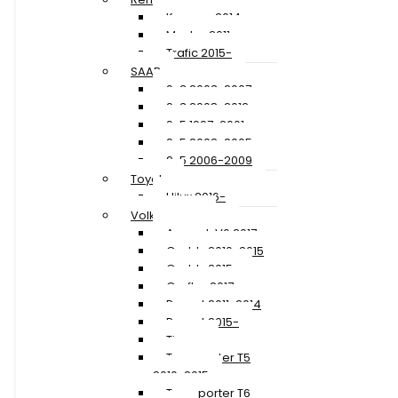
Kangoo 2014-
Master 2011-
Trafic 2015-
SAAB
9-3 2003-2007
9-3 2008-2012
9-5 1997-2001
9-5 2002-2005
9-5 2006-2009
Toyota
Hilux 2016-
Volkswagen
Amarok V6 2017-
Caddy 2010-2015
Caddy 2015-
Crafter 2017-
Passat 2011-2014
Passat 2015-
Tiguan
Transporter T5
2010-2015
Transporter T6