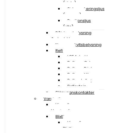
(röda)
Sidomarkeringsljus
(orange)
Positionsljus
(vita)
Påhängsbelysning
& ploglyktor
Nummerskyltsbelysning
Reflexer
LGF A-traktor
Reflexer Gula
Reflexer Röda
Reflexer Vita
Reflexskyltar
Reflextejp
Släpvagnskontakter
Varningljus
Visa alla
Varningsljus
Blixtljusramper
Visa alla
Blixtljusramper