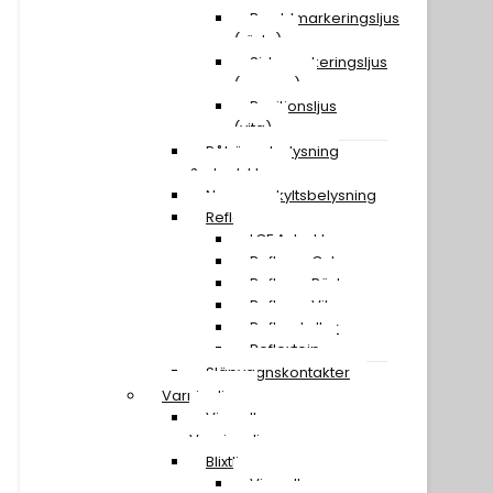
Breddmarkeringsljus
(röda)
Sidomarkeringsljus
(orange)
Positionsljus
(vita)
Påhängsbelysning
& ploglyktor
Nummerskyltsbelysning
Reflexer
LGF A-traktor
Reflexer Gula
Reflexer Röda
Reflexer Vita
Reflexskyltar
Reflextejp
Släpvagnskontakter
Varningljus
Visa alla
Varningsljus
Blixtljusramper
Visa alla