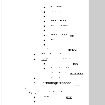
Blixtljusramper
0 – 699 mm
700 – 899 mm
900 – 1099 mm
1100 – 1299 mm
1300 – 1499 mm
1500 – 1699 mm
1700 – 1899 mm
1900 mm »
Reservdelar
Varningsljusramper
Riktade blixtljus
Saftblandare & Rotorljus
Rotorljus Halogen
Rotorljus LED
Rotorljus Reservdelar
Vindruta – Panel
Monteringstillbehör
Led- och
Xenonkonverteringskit
LED Konverteringskit
Xenonkit 35W