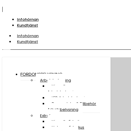
Infohörnan
Kundtjänst
Infohörnan
Kundtjänst
FORDONSBELYSNING
Arbetsbelysning
Visa all
Arbetsbelysning
LED Arbetsbelysning
Reservdelar & Tillbehör
Arbetsbelysning
Extraljus
Visa alla Extraljus
Halogen Extraljus