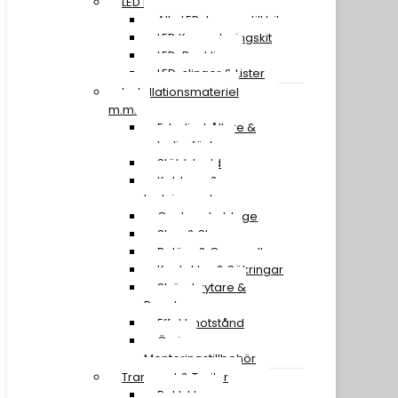
LED Lampor
Alla LED-lampor till bil
LED Konverteringskit
LED-Backljus
LED-slingor & Lister
Installationsmateriel
m.m.
Extraljushållare &
extraljusfäste
Stöldskydd
Kablage &
Ledningssatser
Canbus-kablage
Stag & Skruv
Reläer & Omvandlare
Kontakter & Säkringar
Strömbrytare &
Paneler
Effektmotstånd
Övriga
Monteringstillbehör
Transport & Trailer
Baklyktor