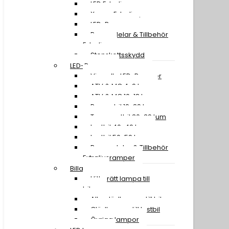
LED Extraljus
Xenon Extraljus
LED-Ramper
Reservdelar & Tillbehör
Extraljus
Stenskottsskydd
LED-Ramper
Visa alla LED-Ramper
ATV & MC 4-9 tum
ATV & MC 10-18 tum
Personbil 19-29 tum
Transportbil 30-39 tum
Lastbil 40-49 tum
Lastbil 50-59 tum
Reservdelar & Tillbehör
Extraljusramper
Billampor
Hitta rätt lampa till
bilen
Alla glödlampor till bil
Glödlampor till lastbil
Övriga lampor