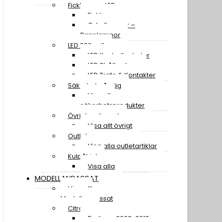
Ficklampor LED
Ficklampor
Cykellampor –
Pannlampor
LED 230 volt
LED Kontrollenheter
LED Strålkastare
LED Trafo & Kontakter
Säkerhet på väg
Visa alla
säkerhetsprodukter
Övrigt sortiment
Visa allt övrigt
Outlet
Visa alla outletartiklar
Kulpåhjul
Visa alla
MODELLANPASSAT
Visa allt
Modellanpassat
Citroen
Berlingo 2008-2018