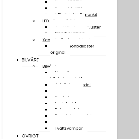
Xenonkit 55W
Xenonkit 70W
Tillbehör för Xenonkit
LED-slingor & Lister
Alla LED-slingor & Lister
Innerbelysning
Xenonballaster original
Alla Xenonballaster
original
BILVÅRD
Bilvård
Visa alla
bilvårdsprodukter
Avfettningsmedel
Bilschampo
Däckglans
Lackskydd
Polermedel
Rengöringsmedel
Mikrofiberdukar
Tvättsvampar
ÖVRIGT