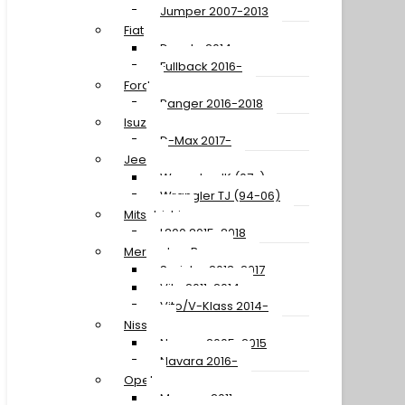
Jumper 2007-2013
Fiat
Ducato 2014-
Fullback 2016-
Ford
Ranger 2016-2018
Isuzu
D-Max 2017-
Jeep
Wrangler JK (07-)
Wrangler TJ (94-06)
Mitsubishi
L200 2015-2018
Mercedes-Benz
Sprinter 2013-2017
Vito 2011-2014
Vito/V-Klass 2014-
Nissan
Navara 2005-2015
Navara 2016-
Opel
Movano 2011-