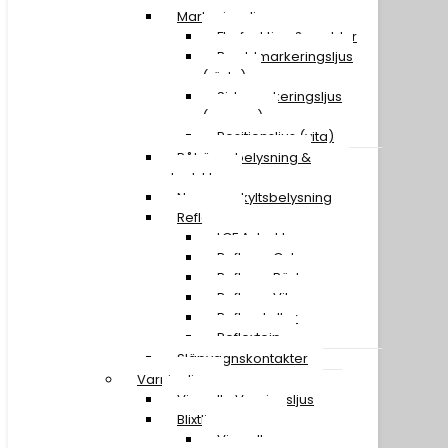
Markeringsljus
Flerfunktion & snablar
Breddmarkeringsljus
(röda)
Sidomarkeringsljus
(orange)
Positionsljus (vita)
Påhängsbelysning &
ploglyktor
Nummerskyltsbelysning
Reflexer
LGF A-traktor
Reflexer Gula
Reflexer Röda
Reflexer Vita
Reflexskyltar
Reflextejp
Släpvagnskontakter
Varningljus
Visa alla Varningsljus
Blixtljusramper
Visa alla