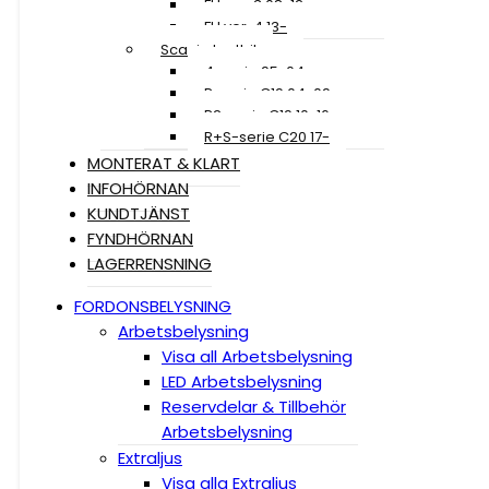
FH ver. 3 08-12
FH ver. 4 13-
Scania Lastbil
4-serie 95-04
R-serie C19 04-09
R2-serie C19 10-16
R+S-serie C20 17-
MONTERAT & KLART
INFOHÖRNAN
KUNDTJÄNST
FYNDHÖRNAN
LAGERRENSNING
FORDONSBELYSNING
Arbetsbelysning
Visa all Arbetsbelysning
LED Arbetsbelysning
Reservdelar & Tillbehör
Arbetsbelysning
Extraljus
Visa alla Extraljus