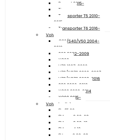
Passat 2015-
Tiguan
Transporter T5 2010-
2015
Transporter T6 2016-
Volvo
C30/S40/V50 2004-
2012
S60 2002-2009
XC60
V70 1997-2000
V70/XC70 2000-2007
V70/XC70 2008-2016
S80 2006-2016
XC90 2002-2014
XC90 2015-
Volvo Lastbil
FL+FE 06-
FM ver. 2 02-08
FM ver. 3 08-12
FM ver. 4 13-
FH ver. 2 02-08