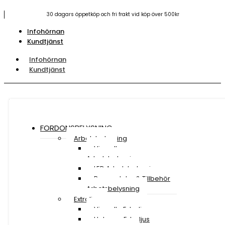
30 dagars öppetköp och fri frakt vid köp över 500kr
Infohörnan
Kundtjänst
Infohörnan
Kundtjänst
FORDONSBELYSNING
Arbetsbelysning
Visa all
Arbetsbelysning
LED Arbetsbelysning
Reservdelar & Tillbehör
Arbetsbelysning
Extraljus
Visa alla Extraljus
Halogen Extraljus