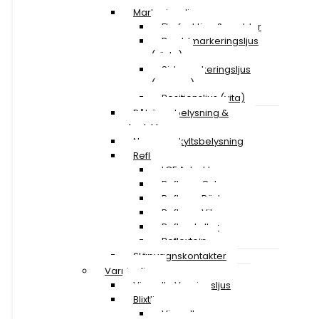
Markeringsljus
Flerfunktion & snablar
Breddmarkeringsljus
(röda)
Sidomarkeringsljus
(orange)
Positionsljus (vita)
Påhängsbelysning &
ploglyktor
Nummerskyltsbelysning
Reflexer
LGF A-traktor
Reflexer Gula
Reflexer Röda
Reflexer Vita
Reflexskyltar
Reflextejp
Släpvagnskontakter
Varningljus
Visa alla Varningsljus
Blixtljusramper
Visa alla