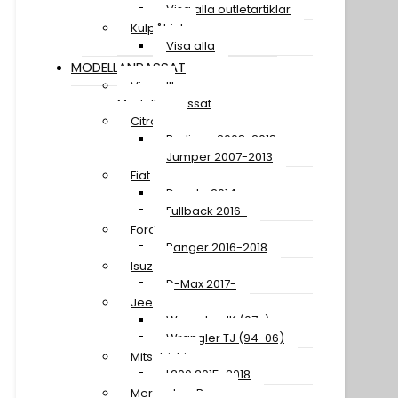
Visa alla outletartiklar
Kulpåhjul
Visa alla
MODELLANPASSAT
Visa allt
Modellanpassat
Citroen
Berlingo 2008-2018
Jumper 2007-2013
Fiat
Ducato 2014-
Fullback 2016-
Ford
Ranger 2016-2018
Isuzu
D-Max 2017-
Jeep
Wrangler JK (07-)
Wrangler TJ (94-06)
Mitsubishi
L200 2015-2018
Mercedes-Benz