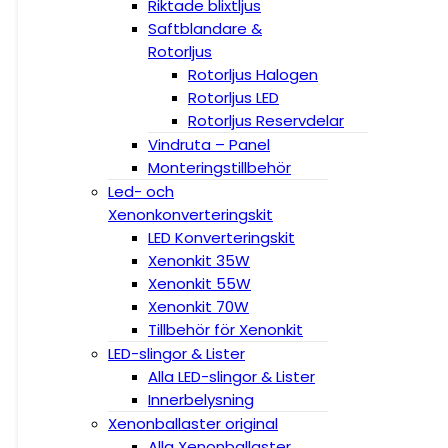
Riktade blixtljus
Saftblandare &
Rotorljus
Rotorljus Halogen
Rotorljus LED
Rotorljus Reservdelar
Vindruta – Panel
Monteringstillbehör
Led- och
Xenonkonverteringskit
LED Konverteringskit
Xenonkit 35W
Xenonkit 55W
Xenonkit 70W
Tillbehör för Xenonkit
LED-slingor & Lister
Alla LED-slingor & Lister
Innerbelysning
Xenonballaster original
Alla Xenonballaster