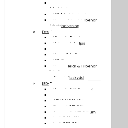
Visa all
Arbetsbelysning
LED Arbetsbelysning
Reservdelar & Tillbehör
Arbetsbelysning
Extraljus
Visa alla Extraljus
Halogen Extraljus
LED Extraljus
Xenon Extraljus
LED-Ramper
Reservdelar & Tillbehör
Extraljus
Stenskottsskydd
LED-Ramper
Visa alla LED-Ramper
ATV & MC 4-9 tum
ATV & MC 10-18 tum
Personbil 19-29 tum
Transportbil 30-39 tum
Lastbil 40-49 tum
Lastbil 50-59 tum