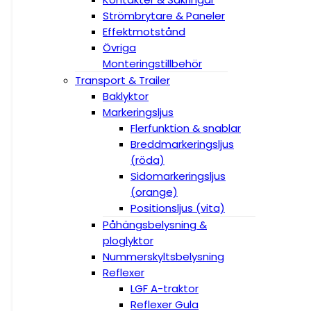
Strömbrytare & Paneler
Effektmotstånd
Övriga
Monteringstillbehör
Transport & Trailer
Baklyktor
Markeringsljus
Flerfunktion & snablar
Breddmarkeringsljus
(röda)
Sidomarkeringsljus
(orange)
Positionsljus (vita)
Påhängsbelysning &
ploglyktor
Nummerskyltsbelysning
Reflexer
LGF A-traktor
Reflexer Gula