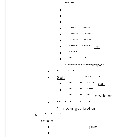
Blixtljusramper
0 – 699 mm
700 – 899 mm
900 – 1099 mm
1100 – 1299 mm
1300 – 1499 mm
1500 – 1699 mm
1700 – 1899 mm
1900 mm »
Reservdelar
Varningsljusramper
Riktade blixtljus
Saftblandare & Rotorljus
Rotorljus Halogen
Rotorljus LED
Rotorljus Reservdelar
Vindruta – Panel
Monteringstillbehör
Led- och
Xenonkonverteringskit
LED Konverteringskit
Xenonkit 35W