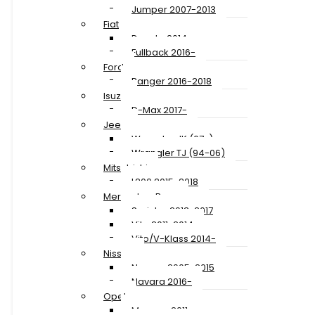
Jumper 2007-2013
Fiat
Ducato 2014-
Fullback 2016-
Ford
Ranger 2016-2018
Isuzu
D-Max 2017-
Jeep
Wrangler JK (07-)
Wrangler TJ (94-06)
Mitsubishi
L200 2015-2018
Mercedes-Benz
Sprinter 2013-2017
Vito 2011-2014
Vito/V-Klass 2014-
Nissan
Navara 2005-2015
Navara 2016-
Opel
Movano 2011-