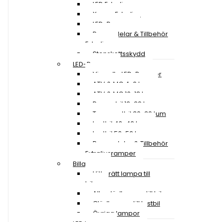
LED Extraljus
Xenon Extraljus
LED-Ramper
Reservdelar & Tillbehör
Extraljus
Stenskottsskydd
LED-Ramper
Visa alla LED-Ramper
ATV & MC 4-9 tum
ATV & MC 10-18 tum
Personbil 19-29 tum
Transportbil 30-39 tum
Lastbil 40-49 tum
Lastbil 50-59 tum
Reservdelar & Tillbehör
Extraljusramper
Billampor
Hitta rätt lampa till
bilen
Alla glödlampor till bil
Glödlampor till lastbil
Övriga lampor