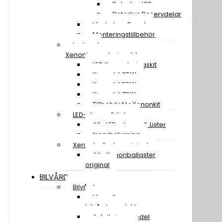
Rotorljus LED
Rotorljus Reservdelar
Vindruta – Panel
Monteringstillbehör
Led- och
Xenonkonverteringskit
LED Konverteringskit
Xenonkit 35W
Xenonkit 55W
Xenonkit 70W
Tillbehör för Xenonkit
LED-slingor & Lister
Alla LED-slingor & Lister
Innerbelysning
Xenonballaster original
Alla Xenonballaster
original
BILVÅRD
Bilvård
Visa alla
bilvårdsprodukter
Avfettningsmedel