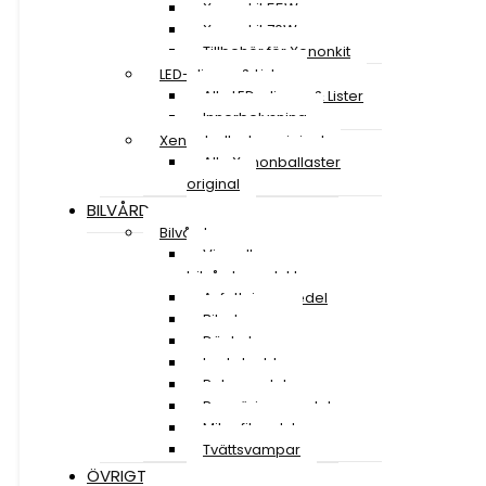
Xenonkit 55W
Xenonkit 70W
Tillbehör för Xenonkit
LED-slingor & Lister
Alla LED-slingor & Lister
Innerbelysning
Xenonballaster original
Alla Xenonballaster
original
BILVÅRD
Bilvård
Visa alla
bilvårdsprodukter
Avfettningsmedel
Bilschampo
Däckglans
Lackskydd
Polermedel
Rengöringsmedel
Mikrofiberdukar
Tvättsvampar
ÖVRIGT