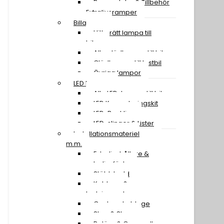
Reservdelar & Tillbehör
Extraljusramper
Billampor
Hitta rätt lampa till
bilen
Alla glödlampor till bil
Glödlampor till lastbil
Övriga lampor
LED Lampor
Alla LED-lampor till bil
LED Konverteringskit
LED-Backljus
LED-slingor & Lister
Installationsmateriel
m.m.
Extraljushållare &
extraljusfäste
Stöldskydd
Kablage &
Ledningssatser
Canbus-kablage
Stag & Skruv
Reläer & Omvandlare