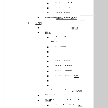
Reflexer Vita
Reflexskyltar
Reflextejp
Släpvagnskontakter
Varningljus
Visa alla Varningsljus
Blixtljusramper
Visa alla
Blixtljusramper
0 – 699 mm
700 – 899 mm
900 – 1099 mm
1100 – 1299 mm
1300 – 1499 mm
1500 – 1699 mm
1700 – 1899 mm
1900 mm »
Reservdelar
Varningsljusramper
Riktade blixtljus
Saftblandare & Rotorljus
Rotorljus Halogen