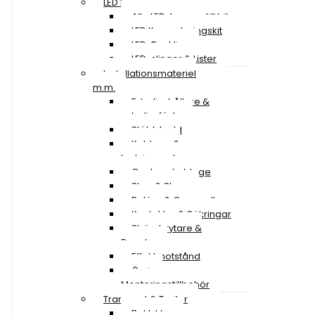
LED Lampor
Alla LED-lampor till bil
LED Konverteringskit
LED-Backljus
LED-slingor & Lister
Installationsmateriel
m.m.
Extraljushållare &
extraljusfäste
Stöldskydd
Kablage &
Ledningssatser
Canbus-kablage
Stag & Skruv
Reläer & Omvandlare
Kontakter & Säkringar
Strömbrytare &
Paneler
Effektmotstånd
Övriga
Monteringstillbehör
Transport & Trailer
Baklyktor