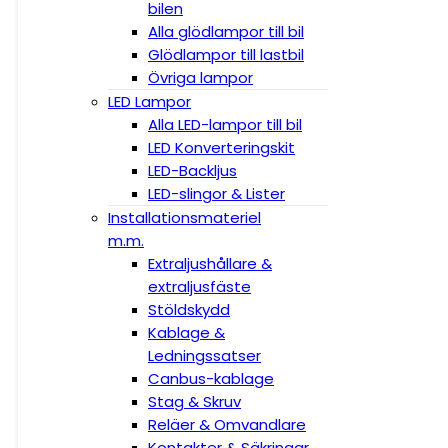
bilen
Alla glödlampor till bil
Glödlampor till lastbil
Övriga lampor
LED Lampor
Alla LED-lampor till bil
LED Konverteringskit
LED-Backljus
LED-slingor & Lister
Installationsmateriel
m.m.
Extraljushållare &
extraljusfäste
Stöldskydd
Kablage &
Ledningssatser
Canbus-kablage
Stag & Skruv
Reläer & Omvandlare
Kontakter & Säkringar