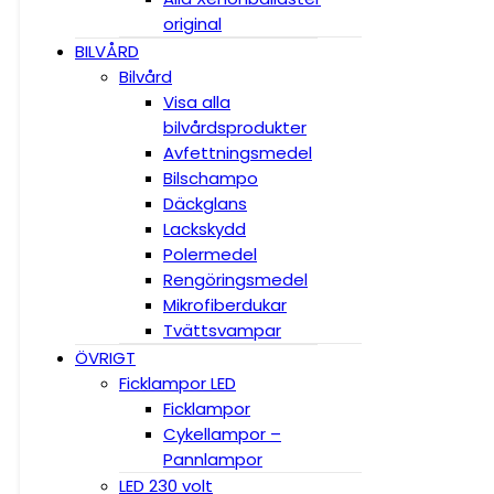
original
BILVÅRD
Bilvård
Visa alla
bilvårdsprodukter
Avfettningsmedel
Bilschampo
Däckglans
Lackskydd
Polermedel
Rengöringsmedel
Mikrofiberdukar
Tvättsvampar
ÖVRIGT
Ficklampor LED
Ficklampor
Cykellampor –
Pannlampor
LED 230 volt