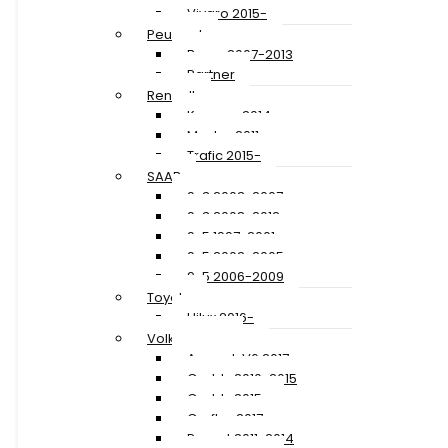
Vivaro 2015-
Peugeot
Boxer 2007-2013
Partner
Renault
Kangoo 2014-
Master 2011-
Trafic 2015-
SAAB
9-3 2003-2007
9-3 2008-2012
9-5 1997-2001
9-5 2002-2005
9-5 2006-2009
Toyota
Hilux 2016-
Volkswagen
Amarok V6 2017-
Caddy 2010-2015
Caddy 2015-
Crafter 2017-
Passat 2011-2014