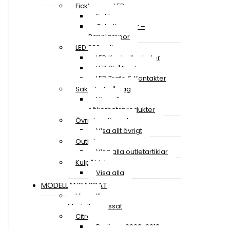
Ficklampor LED
Ficklampor
Cykellampor –
Pannlampor
LED 230 volt
LED Kontrollenheter
LED Strålkastare
LED Trafo & Kontakter
Säkerhet på väg
Visa alla
säkerhetsprodukter
Övrigt sortiment
Visa allt övrigt
Outlet
Visa alla outletartiklar
Kulpåhjul
Visa alla
MODELLANPASSAT
Visa allt
Modellanpassat
Citroen
Berlingo 2008-2018