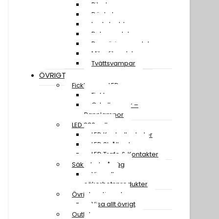
Bilschampo
Däckglans
Lackskydd
Polermedel
Rengöringsmedel
Mikrofiberdukar
Tvättsvampar
ÖVRIGT
Ficklampor LED
Ficklampor
Cykellampor –
Pannlampor
LED 230 volt
LED Kontrollenheter
LED Strålkastare
LED Trafo & Kontakter
Säkerhet på väg
Visa alla
säkerhetsprodukter
Övrigt sortiment
Visa allt övrigt
Outlet