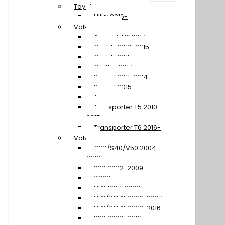
Toyota
Hilux 2016-
Volkswagen
Amarok V6 2017-
Caddy 2010-2015
Caddy 2015-
Crafter 2017-
Passat 2011-2014
Passat 2015-
Tiguan
Transporter T5 2010-
2015
Transporter T6 2016-
Volvo
C30/S40/V50 2004-
2012
S60 2002-2009
XC60
V70 1997-2000
V70/XC70 2000-2007
V70/XC70 2008-2016
S80 2006-2016