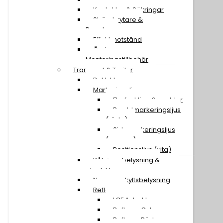
Kontakter & Säkringar
Strömbrytare &
Paneler
Effektmotstånd
Övriga
Monteringstillbehör
Transport & Trailer
Baklyktor
Markeringsljus
Flerfunktion & snablar
Breddmarkeringsljus
(röda)
Sidomarkeringsljus
(orange)
Positionsljus (vita)
Påhängsbelysning &
ploglyktor
Nummerskyltsbelysning
Reflexer
LGF A-traktor
Reflexer Gula
Reflexer Röda