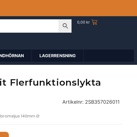
0,00
kr
NDHÖRNAN
LAGERRENSNING
it Flerfunktionslykta
Artikelnr:
2SB357026011
ak/bromsljus 140mm Ø