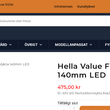
över 500kr
Infohörnan
Kundtjänst
VÅRD
ÖVRIGT
MODELLANPASSAT
FY
Hella Value F
onslykta 140mm LED
140mm LED
☆
☆
☆
☆
☆
475,00
kr
10-30V LED Flerfunktionslykta B
Tillfälligt slut