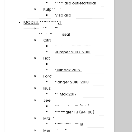
Visa alla outletartiklar
Kulpåhjul
Visa alla
MODELLANPASSAT
Visa allt
Modellanpassat
Citroen
Berlingo 2008-2018
Jumper 2007-2013
Fiat
Ducato 2014-
Fullback 2016-
Ford
Ranger 2016-2018
Isuzu
D-Max 2017-
Jeep
Wrangler JK (07-)
Wrangler TJ (94-06)
Mitsubishi
L200 2015-2018
Mercedes-Benz