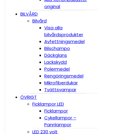
original
BILVÅRD
Bilvård
Visa alla
bilvårdsprodukter
Avfettningsmedel
Bilschampo
Däckglans
Lackskydd
Polermedel
Rengöringsmedel
Mikrofiberdukar
Tvättsvampar
ÖVRIGT
Ficklampor LED
Ficklampor
Cykellampor –
Pannlampor
LED 230 volt