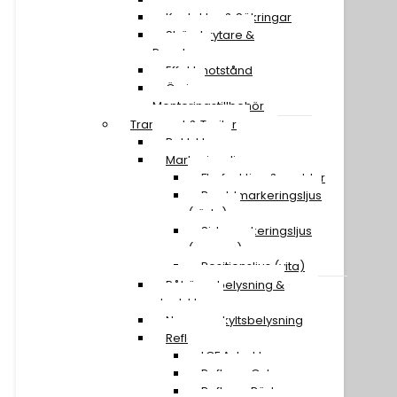
Kontakter & Säkringar
Strömbrytare &
Paneler
Effektmotstånd
Övriga
Monteringstillbehör
Transport & Trailer
Baklyktor
Markeringsljus
Flerfunktion & snablar
Breddmarkeringsljus
(röda)
Sidomarkeringsljus
(orange)
Positionsljus (vita)
Påhängsbelysning &
ploglyktor
Nummerskyltsbelysning
Reflexer
LGF A-traktor
Reflexer Gula
Reflexer Röda