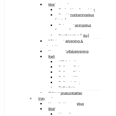
Markeringsljus
Flerfunktion & snablar
Breddmarkeringsljus
(röda)
Sidomarkeringsljus
(orange)
Positionsljus (vita)
Påhängsbelysning &
ploglyktor
Nummerskyltsbelysning
Reflexer
LGF A-traktor
Reflexer Gula
Reflexer Röda
Reflexer Vita
Reflexskyltar
Reflextejp
Släpvagnskontakter
Varningljus
Visa alla Varningsljus
Blixtljusramper
Visa alla