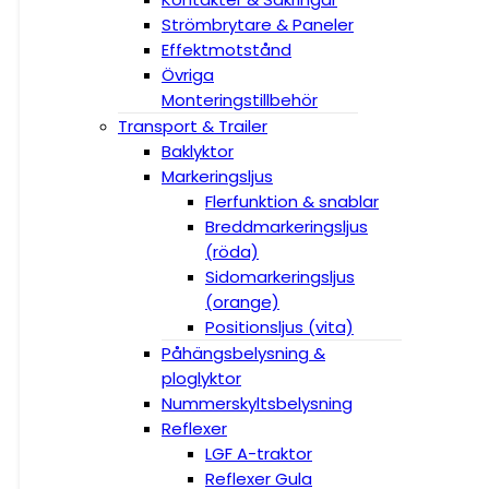
Strömbrytare & Paneler
Effektmotstånd
Övriga
Monteringstillbehör
Transport & Trailer
Baklyktor
Markeringsljus
Flerfunktion & snablar
Breddmarkeringsljus
(röda)
Sidomarkeringsljus
(orange)
Positionsljus (vita)
Påhängsbelysning &
ploglyktor
Nummerskyltsbelysning
Reflexer
LGF A-traktor
Reflexer Gula