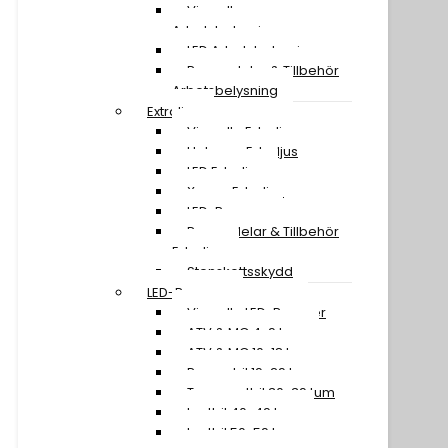
Visa all
Arbetsbelysning
LED Arbetsbelysning
Reservdelar & Tillbehör
Arbetsbelysning
Extraljus
Visa alla Extraljus
Halogen Extraljus
LED Extraljus
Xenon Extraljus
LED-Ramper
Reservdelar & Tillbehör
Extraljus
Stenskottsskydd
LED-Ramper
Visa alla LED-Ramper
ATV & MC 4-9 tum
ATV & MC 10-18 tum
Personbil 19-29 tum
Transportbil 30-39 tum
Lastbil 40-49 tum
Lastbil 50-59 tum