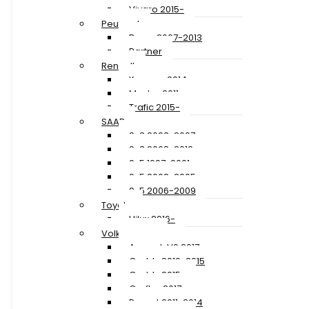
Vivaro 2015-
Peugeot
Boxer 2007-2013
Partner
Renault
Kangoo 2014-
Master 2011-
Trafic 2015-
SAAB
9-3 2003-2007
9-3 2008-2012
9-5 1997-2001
9-5 2002-2005
9-5 2006-2009
Toyota
Hilux 2016-
Volkswagen
Amarok V6 2017-
Caddy 2010-2015
Caddy 2015-
Crafter 2017-
Passat 2011-2014