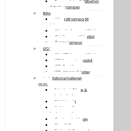
Reservdelar & Tillbehör
Extraljusramper
Billampor
Hitta rätt lampa till
bilen
Alla glödlampor till bil
Glödlampor till lastbil
Övriga lampor
LED Lampor
Alla LED-lampor till bil
LED Konverteringskit
LED-Backljus
LED-slingor & Lister
Installationsmateriel
m.m.
Extraljushållare &
extraljusfäste
Stöldskydd
Kablage &
Ledningssatser
Canbus-kablage
Stag & Skruv
Reläer & Omvandlare