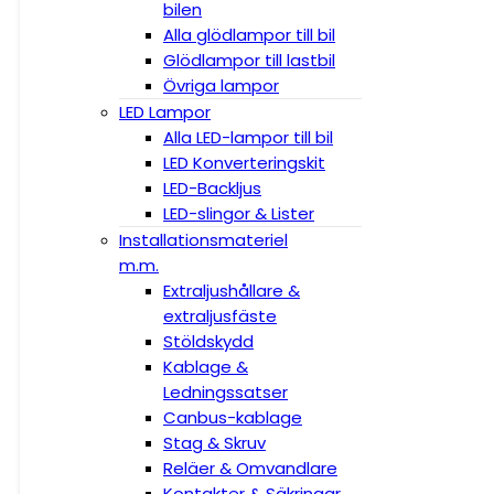
bilen
Alla glödlampor till bil
Glödlampor till lastbil
Övriga lampor
LED Lampor
Alla LED-lampor till bil
LED Konverteringskit
LED-Backljus
LED-slingor & Lister
Installationsmateriel
m.m.
Extraljushållare &
extraljusfäste
Stöldskydd
Kablage &
Ledningssatser
Canbus-kablage
Stag & Skruv
Reläer & Omvandlare
Kontakter & Säkringar