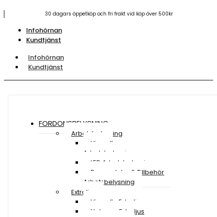
30 dagars öppetköp och fri frakt vid köp över 500kr
Infohörnan
Kundtjänst
Infohörnan
Kundtjänst
FORDONSBELYSNING
Arbetsbelysning
Visa all
Arbetsbelysning
LED Arbetsbelysning
Reservdelar & Tillbehör
Arbetsbelysning
Extraljus
Visa alla Extraljus
Halogen Extraljus