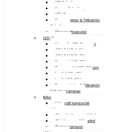
LED Extraljus
Xenon Extraljus
LED-Ramper
Reservdelar & Tillbehör
Extraljus
Stenskottsskydd
LED-Ramper
Visa alla LED-Ramper
ATV & MC 4-9 tum
ATV & MC 10-18 tum
Personbil 19-29 tum
Transportbil 30-39 tum
Lastbil 40-49 tum
Lastbil 50-59 tum
Reservdelar & Tillbehör
Extraljusramper
Billampor
Hitta rätt lampa till
bilen
Alla glödlampor till bil
Glödlampor till lastbil
Övriga lampor