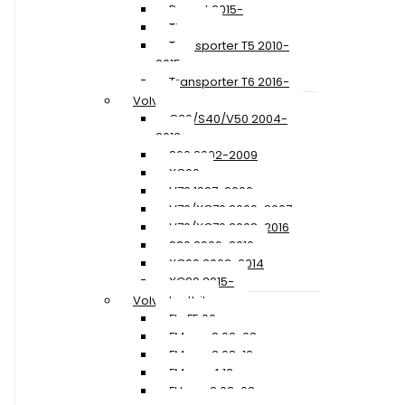
Passat 2015-
Tiguan
Transporter T5 2010-
2015
Transporter T6 2016-
Volvo
C30/S40/V50 2004-
2012
S60 2002-2009
XC60
V70 1997-2000
V70/XC70 2000-2007
V70/XC70 2008-2016
S80 2006-2016
XC90 2002-2014
XC90 2015-
Volvo Lastbil
FL+FE 06-
FM ver. 2 02-08
FM ver. 3 08-12
FM ver. 4 13-
FH ver. 2 02-08