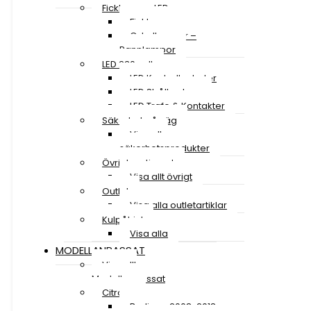
Ficklampor LED
Ficklampor
Cykellampor –
Pannlampor
LED 230 volt
LED Kontrollenheter
LED Strålkastare
LED Trafo & Kontakter
Säkerhet på väg
Visa alla
säkerhetsprodukter
Övrigt sortiment
Visa allt övrigt
Outlet
Visa alla outletartiklar
Kulpåhjul
Visa alla
MODELLANPASSAT
Visa allt
Modellanpassat
Citroen
Berlingo 2008-2018