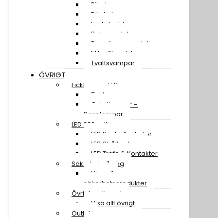
Bilschampo
Däckglans
Lackskydd
Polermedel
Rengöringsmedel
Mikrofiberdukar
Tvättsvampar
ÖVRIGT
Ficklampor LED
Ficklampor
Cykellampor –
Pannlampor
LED 230 volt
LED Kontrollenheter
LED Strålkastare
LED Trafo & Kontakter
Säkerhet på väg
Visa alla
säkerhetsprodukter
Övrigt sortiment
Visa allt övrigt
Outlet