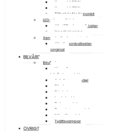
Xenonkit 55W
Xenonkit 70W
Tillbehör för Xenonkit
LED-slingor & Lister
Alla LED-slingor & Lister
Innerbelysning
Xenonballaster original
Alla Xenonballaster
original
BILVÅRD
Bilvård
Visa alla
bilvårdsprodukter
Avfettningsmedel
Bilschampo
Däckglans
Lackskydd
Polermedel
Rengöringsmedel
Mikrofiberdukar
Tvättsvampar
ÖVRIGT