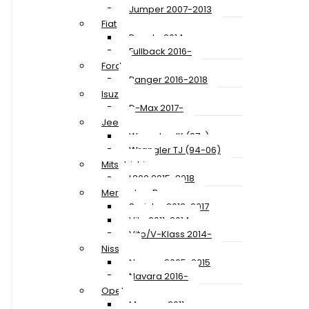
Jumper 2007-2013
Fiat
Ducato 2014-
Fullback 2016-
Ford
Ranger 2016-2018
Isuzu
D-Max 2017-
Jeep
Wrangler JK (07-)
Wrangler TJ (94-06)
Mitsubishi
L200 2015-2018
Mercedes-Benz
Sprinter 2013-2017
Vito 2011-2014
Vito/V-Klass 2014-
Nissan
Navara 2005-2015
Navara 2016-
Opel
Movano 2011-