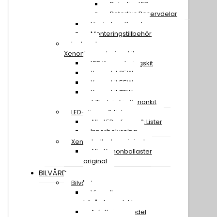
Rotorljus LED
Rotorljus Reservdelar
Vindruta – Panel
Monteringstillbehör
Led- och
Xenonkonverteringskit
LED Konverteringskit
Xenonkit 35W
Xenonkit 55W
Xenonkit 70W
Tillbehör för Xenonkit
LED-slingor & Lister
Alla LED-slingor & Lister
Innerbelysning
Xenonballaster original
Alla Xenonballaster
original
BILVÅRD
Bilvård
Visa alla
bilvårdsprodukter
Avfettningsmedel