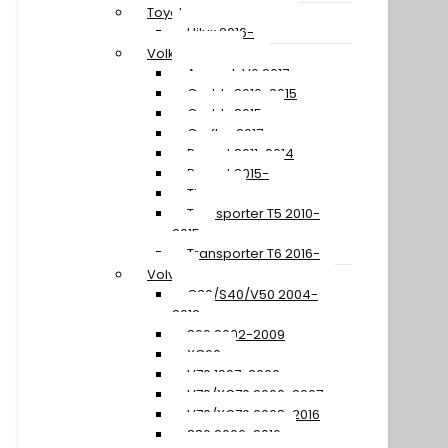
Toyota
Hilux 2016-
Volkswagen
Amarok V6 2017-
Caddy 2010-2015
Caddy 2015-
Crafter 2017-
Passat 2011-2014
Passat 2015-
Tiguan
Transporter T5 2010-
2015
Transporter T6 2016-
Volvo
C30/S40/V50 2004-
2012
S60 2002-2009
XC60
V70 1997-2000
V70/XC70 2000-2007
V70/XC70 2008-2016
S80 2006-2016