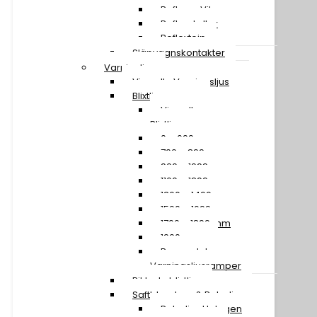
Reflexer Vita
Reflexskyltar
Reflextejp
Släpvagnskontakter
Varningljus
Visa alla Varningsljus
Blixtljusramper
Visa alla
Blixtljusramper
0 – 699 mm
700 – 899 mm
900 – 1099 mm
1100 – 1299 mm
1300 – 1499 mm
1500 – 1699 mm
1700 – 1899 mm
1900 mm »
Reservdelar
Varningsljusramper
Riktade blixtljus
Saftblandare & Rotorljus
Rotorljus Halogen