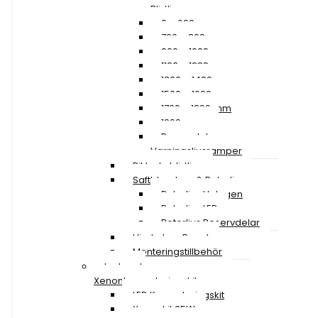
Blixtljusramper
0 – 699 mm
700 – 899 mm
900 – 1099 mm
1100 – 1299 mm
1300 – 1499 mm
1500 – 1699 mm
1700 – 1899 mm
1900 mm »
Reservdelar
Varningsljusramper
Riktade blixtljus
Saftblandare & Rotorljus
Rotorljus Halogen
Rotorljus LED
Rotorljus Reservdelar
Vindruta – Panel
Monteringstillbehör
Led- och
Xenonkonverteringskit
LED Konverteringskit
Xenonkit 35W