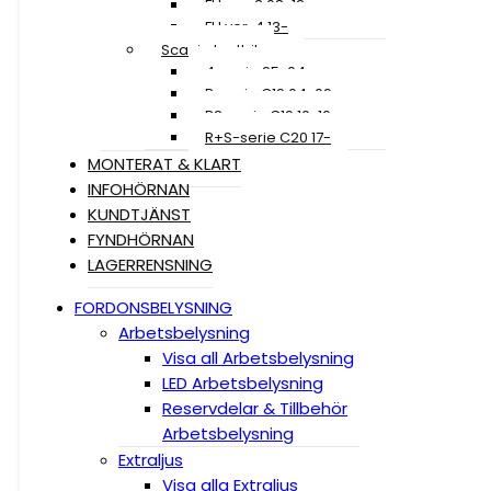
FH ver. 3 08-12
FH ver. 4 13-
Scania Lastbil
4-serie 95-04
R-serie C19 04-09
R2-serie C19 10-16
R+S-serie C20 17-
MONTERAT & KLART
INFOHÖRNAN
KUNDTJÄNST
FYNDHÖRNAN
LAGERRENSNING
FORDONSBELYSNING
Arbetsbelysning
Visa all Arbetsbelysning
LED Arbetsbelysning
Reservdelar & Tillbehör
Arbetsbelysning
Extraljus
Visa alla Extraljus