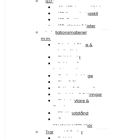
LED Lampor
Alla LED-lampor till bil
LED Konverteringskit
LED-Backljus
LED-slingor & Lister
Installationsmateriel
m.m.
Extraljushållare &
extraljusfäste
Stöldskydd
Kablage &
Ledningssatser
Canbus-kablage
Stag & Skruv
Reläer & Omvandlare
Kontakter & Säkringar
Strömbrytare &
Paneler
Effektmotstånd
Övriga
Monteringstillbehör
Transport & Trailer
Baklyktor