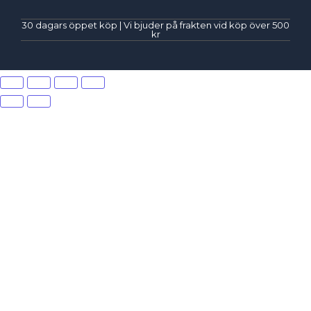
30 dagars öppet köp | Vi bjuder på frakten vid köp över 500
kr