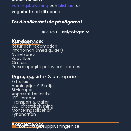
varningsbelysning
och
blixtljus
för
vägarbete och liknande.
För din säkerhet ute på vägarna!
© 2025 Bilupplysningen.se
Kundservice:
Kontakta oss
Retur och reklamation
Infohörnan (med guider)
Nyhetsbrev
Köpvillkor
Om oss
Personuppgiftspolicy och cookies
Populära sidor & kategorier
LED-ramper
Extraljus
Varningsljus & Blixtljus
Bil-lampor
Anpassat för lastbil
LED-lampor
Transport & trailer
LED-arbetsbelysning
Monteringstillbehör
Fyndhörnan
Kontakta oss:
kontakt@bilupplysningen.se