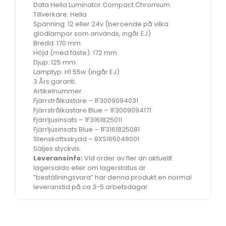
Data Hella Luminator Compact Chromium:
Tillverkare: Hella
Spänning: 12 eller 24v (beroende på vilka
glödlampor som används, ingår EJ)
Bredd: 170 mm.
Höjd (med fäste): 172 mm.
Djup: 125 mm.
Lamptyp: H1 55w (ingår EJ)
3 Års garanti.
Artikelnummer
Fjärrstrålkastare – 1F3009094031
Fjärrstrålkastare Blue – 1F3009094171
Fjärrljusinsats – 1F3161825011
Fjärrljusinsats Blue – 1F3161825081
Stenskottsskydd – 8XS165048001
Säljes styckvis.
Leveransinfo:
Vid order av fler än aktuellt
lagersaldo eller om lagerstatus är
”beställningsvara” har denna produkt en normal
leveranstid på ca 3-5 arbetsdagar.