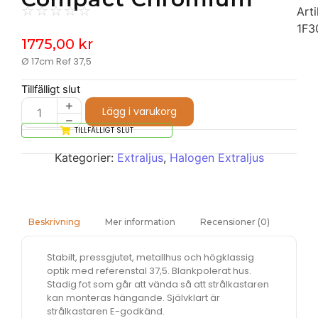
☆
☆
☆
☆
☆
Arti
1F3
1775,00
kr
Ø 17cm Ref 37,5
Tillfälligt slut
Lägg i varukorg
TILLFÄLLIGT SLUT
Kategorier:
Extraljus
,
Halogen Extraljus
Mer information
Recensioner (0)
Beskrivning
Stabilt, pressgjutet, metallhus och högklassig
optik med referenstal 37,5. Blankpolerat hus.
Stadig fot som går att vända så att strålkastaren
kan monteras hängande. Självklart är
strålkastaren E-godkänd.