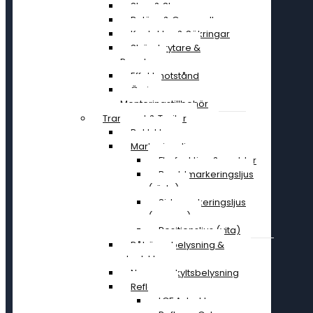
Stag & Skruv
Reläer & Omvandlare
Kontakter & Säkringar
Strömbrytare &
Paneler
Effektmotstånd
Övriga
Monteringstillbehör
Transport & Trailer
Baklyktor
Markeringsljus
Flerfunktion & snablar
Breddmarkeringsljus
(röda)
Sidomarkeringsljus
(orange)
Positionsljus (vita)
Påhängsbelysning &
ploglyktor
Nummerskyltsbelysning
Reflexer
LGF A-traktor