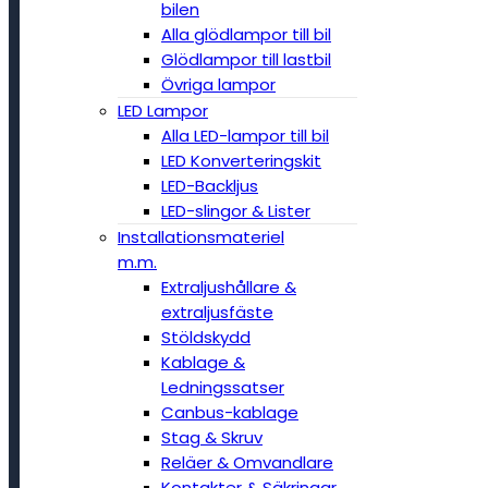
bilen
Alla glödlampor till bil
Glödlampor till lastbil
Övriga lampor
LED Lampor
Alla LED-lampor till bil
LED Konverteringskit
LED-Backljus
LED-slingor & Lister
Installationsmateriel
m.m.
Extraljushållare &
extraljusfäste
Stöldskydd
Kablage &
Ledningssatser
Canbus-kablage
Stag & Skruv
Reläer & Omvandlare
Kontakter & Säkringar