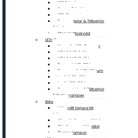
LED Extraljus
Xenon Extraljus
LED-Ramper
Reservdelar & Tillbehör
Extraljus
Stenskottsskydd
LED-Ramper
Visa alla LED-Ramper
ATV & MC 4-9 tum
ATV & MC 10-18 tum
Personbil 19-29 tum
Transportbil 30-39 tum
Lastbil 40-49 tum
Lastbil 50-59 tum
Reservdelar & Tillbehör
Extraljusramper
Billampor
Hitta rätt lampa till
bilen
Alla glödlampor till bil
Glödlampor till lastbil
Övriga lampor