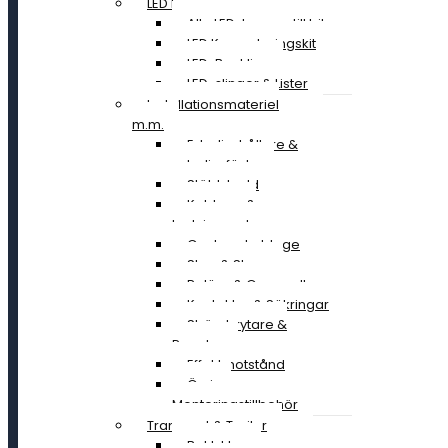
LED Lampor
Alla LED-lampor till bil
LED Konverteringskit
LED-Backljus
LED-slingor & Lister
Installationsmateriel
m.m.
Extraljushållare &
extraljusfäste
Stöldskydd
Kablage &
Ledningssatser
Canbus-kablage
Stag & Skruv
Reläer & Omvandlare
Kontakter & Säkringar
Strömbrytare &
Paneler
Effektmotstånd
Övriga
Monteringstillbehör
Transport & Trailer
Baklyktor