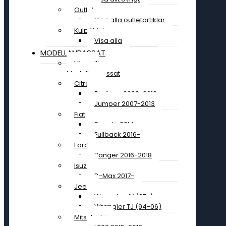
Outlet
Visa alla outletartiklar
Kulpåhjul
Visa alla
MODELLANPASSAT
Visa allt
Modellanpassat
Citroen
Berlingo 2008-2018
Jumper 2007-2013
Fiat
Ducato 2014-
Fullback 2016-
Ford
Ranger 2016-2018
Isuzu
D-Max 2017-
Jeep
Wrangler JK (07-)
Wrangler TJ (94-06)
Mitsubishi