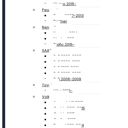
Vivaro 2015-
Peugeot
Boxer 2007-2013
Partner
Renault
Kangoo 2014-
Master 2011-
Trafic 2015-
SAAB
9-3 2003-2007
9-3 2008-2012
9-5 1997-2001
9-5 2002-2005
9-5 2006-2009
Toyota
Hilux 2016-
Volkswagen
Amarok V6 2017-
Caddy 2010-2015
Caddy 2015-
Crafter 2017-
Passat 2011-2014