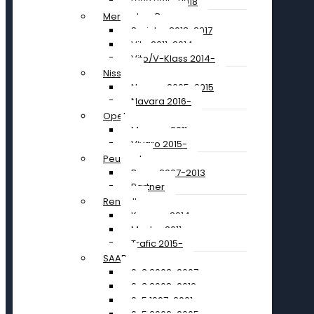
L200 2015-2018
Mercedes-Benz
Sprinter 2013-2017
Vito 2011-2014
Vito/V-Klass 2014-
Nissan
Navara 2005-2015
Navara 2016-
Opel
Movano 2011-
Vivaro 2015-
Peugeot
Boxer 2007-2013
Partner
Renault
Kangoo 2014-
Master 2011-
Trafic 2015-
SAAB
9-3 2003-2007
9-3 2008-2012
9-5 1997-2001