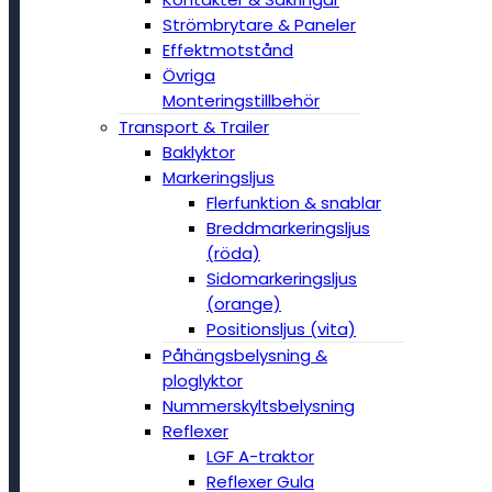
Strömbrytare & Paneler
Effektmotstånd
Övriga
Monteringstillbehör
Transport & Trailer
Baklyktor
Markeringsljus
Flerfunktion & snablar
Breddmarkeringsljus
(röda)
Sidomarkeringsljus
(orange)
Positionsljus (vita)
Påhängsbelysning &
ploglyktor
Nummerskyltsbelysning
Reflexer
LGF A-traktor
Reflexer Gula