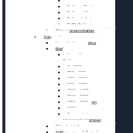
Reflexer Gula
Reflexer Röda
Reflexer Vita
Reflexskyltar
Reflextejp
Släpvagnskontakter
Varningljus
Visa alla Varningsljus
Blixtljusramper
Visa alla
Blixtljusramper
0 – 699 mm
700 – 899 mm
900 – 1099 mm
1100 – 1299 mm
1300 – 1499 mm
1500 – 1699 mm
1700 – 1899 mm
1900 mm »
Reservdelar
Varningsljusramper
Riktade blixtljus
Saftblandare & Rotorljus