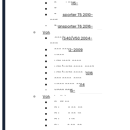
Passat 2015-
Tiguan
Transporter T5 2010-
2015
Transporter T6 2016-
Volvo
C30/S40/V50 2004-
2012
S60 2002-2009
XC60
V70 1997-2000
V70/XC70 2000-2007
V70/XC70 2008-2016
S80 2006-2016
XC90 2002-2014
XC90 2015-
Volvo Lastbil
FL+FE 06-
FM ver. 2 02-08
FM ver. 3 08-12
FM ver. 4 13-
FH ver. 2 02-08