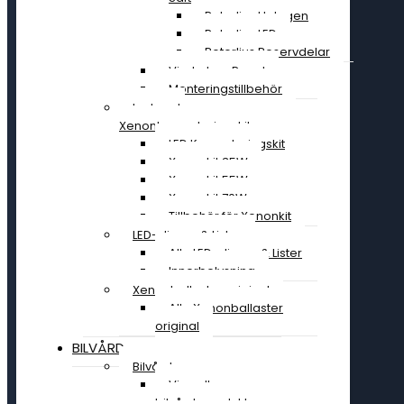
Rotorljus Halogen
Rotorljus LED
Rotorljus Reservdelar
Vindruta – Panel
Monteringstillbehör
Led- och
Xenonkonverteringskit
LED Konverteringskit
Xenonkit 35W
Xenonkit 55W
Xenonkit 70W
Tillbehör för Xenonkit
LED-slingor & Lister
Alla LED-slingor & Lister
Innerbelysning
Xenonballaster original
Alla Xenonballaster
original
BILVÅRD
Bilvård
Visa alla
bilvårdsprodukter