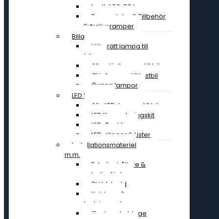
Lastbil 50-59 tum
Reservdelar & Tillbehör
Extraljusramper
Billampor
Hitta rätt lampa till
bilen
Alla glödlampor till bil
Glödlampor till lastbil
Övriga lampor
LED Lampor
Alla LED-lampor till bil
LED Konverteringskit
LED-Backljus
LED-slingor & Lister
Installationsmateriel
m.m.
Extraljushållare &
extraljusfäste
Stöldskydd
Kablage &
Ledningssatser
Canbus-kablage