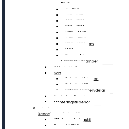
Blixtljusramper
0 – 699 mm
700 – 899 mm
900 – 1099 mm
1100 – 1299 mm
1300 – 1499 mm
1500 – 1699 mm
1700 – 1899 mm
1900 mm »
Reservdelar
Varningsljusramper
Riktade blixtljus
Saftblandare & Rotorljus
Rotorljus Halogen
Rotorljus LED
Rotorljus Reservdelar
Vindruta – Panel
Monteringstillbehör
Led- och
Xenonkonverteringskit
LED Konverteringskit
Xenonkit 35W