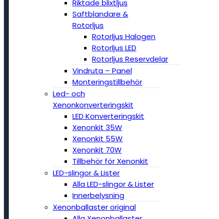
Riktade blixtljus
Saftblandare &
Rotorljus
Rotorljus Halogen
Rotorljus LED
Rotorljus Reservdelar
Vindruta – Panel
Monteringstillbehör
Led- och
Xenonkonverteringskit
LED Konverteringskit
Xenonkit 35W
Xenonkit 55W
Xenonkit 70W
Tillbehör för Xenonkit
LED-slingor & Lister
Alla LED-slingor & Lister
Innerbelysning
Xenonballaster original
Alla Xenonballaster