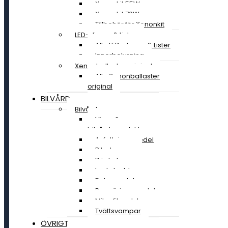
Xenonkit 55W
Xenonkit 70W
Tillbehör för Xenonkit
LED-slingor & Lister
Alla LED-slingor & Lister
Innerbelysning
Xenonballaster original
Alla Xenonballaster
original
BILVÅRD
Bilvård
Visa alla
bilvårdsprodukter
Avfettningsmedel
Bilschampo
Däckglans
Lackskydd
Polermedel
Rengöringsmedel
Mikrofiberdukar
Tvättsvampar
ÖVRIGT