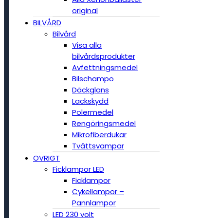
original
BILVÅRD
Bilvård
Visa alla
bilvårdsprodukter
Avfettningsmedel
Bilschampo
Däckglans
Lackskydd
Polermedel
Rengöringsmedel
Mikrofiberdukar
Tvättsvampar
ÖVRIGT
Ficklampor LED
Ficklampor
Cykellampor –
Pannlampor
LED 230 volt