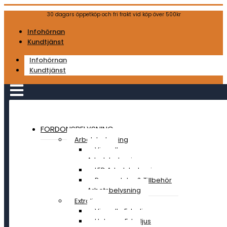
30 dagars öppetköp och fri frakt vid köp över 500kr
Infohörnan
Kundtjänst
Infohörnan
Kundtjänst
FORDONSBELYSNING
Arbetsbelysning
Visa all
Arbetsbelysning
LED Arbetsbelysning
Reservdelar & Tillbehör
Arbetsbelysning
Extraljus
Visa alla Extraljus
Halogen Extraljus