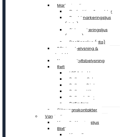
Markeringsljus
Flerfunktion & snablar
Breddmarkeringsljus
(röda)
Sidomarkeringsljus
(orange)
Positionsljus (vita)
Påhängsbelysning &
ploglyktor
Nummerskyltsbelysning
Reflexer
LGF A-traktor
Reflexer Gula
Reflexer Röda
Reflexer Vita
Reflexskyltar
Reflextejp
Släpvagnskontakter
Varningljus
Visa alla Varningsljus
Blixtljusramper
Visa alla