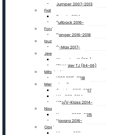
Jumper 2007-2013
Fiat
Ducato 2014-
Fullback 2016-
Ford
Ranger 2016-2018
Isuzu
D-Max 2017-
Jeep
Wrangler JK (07-)
Wrangler TJ (94-06)
Mitsubishi
L200 2015-2018
Mercedes-Benz
Sprinter 2013-2017
Vito 2011-2014
Vito/V-Klass 2014-
Nissan
Navara 2005-2015
Navara 2016-
Opel
Movano 2011-