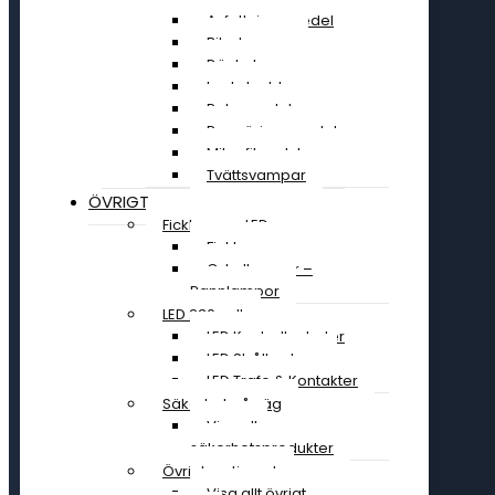
Avfettningsmedel
Bilschampo
Däckglans
Lackskydd
Polermedel
Rengöringsmedel
Mikrofiberdukar
Tvättsvampar
ÖVRIGT
Ficklampor LED
Ficklampor
Cykellampor –
Pannlampor
LED 230 volt
LED Kontrollenheter
LED Strålkastare
LED Trafo & Kontakter
Säkerhet på väg
Visa alla
säkerhetsprodukter
Övrigt sortiment
Visa allt övrigt