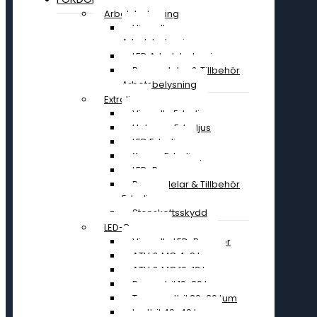
Arbetsbelysning
Visa all
Arbetsbelysning
LED Arbetsbelysning
Reservdelar & Tillbehör
Arbetsbelysning
Extraljus
Visa alla Extraljus
Halogen Extraljus
LED Extraljus
Xenon Extraljus
LED-Ramper
Reservdelar & Tillbehör
Extraljus
Stenskottsskydd
LED-Ramper
Visa alla LED-Ramper
ATV & MC 4-9 tum
ATV & MC 10-18 tum
Personbil 19-29 tum
Transportbil 30-39 tum
Lastbil 40-49 tum