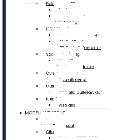
Ficklampor LED
Ficklampor
Cykellampor –
Pannlampor
LED 230 volt
LED Kontrollenheter
LED Strålkastare
LED Trafo & Kontakter
Säkerhet på väg
Visa alla
säkerhetsprodukter
Övrigt sortiment
Visa allt övrigt
Outlet
Visa alla outletartiklar
Kulpåhjul
Visa alla
MODELLANPASSAT
Visa allt
Modellanpassat
Citroen
Berlingo 2008-2018