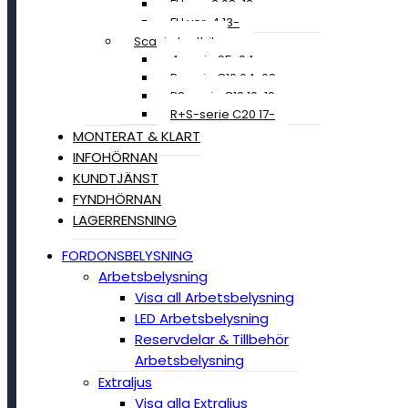
FH ver. 3 08-12
FH ver. 4 13-
Scania Lastbil
4-serie 95-04
R-serie C19 04-09
R2-serie C19 10-16
R+S-serie C20 17-
MONTERAT & KLART
INFOHÖRNAN
KUNDTJÄNST
FYNDHÖRNAN
LAGERRENSNING
FORDONSBELYSNING
Arbetsbelysning
Visa all Arbetsbelysning
LED Arbetsbelysning
Reservdelar & Tillbehör
Arbetsbelysning
Extraljus
Visa alla Extraljus