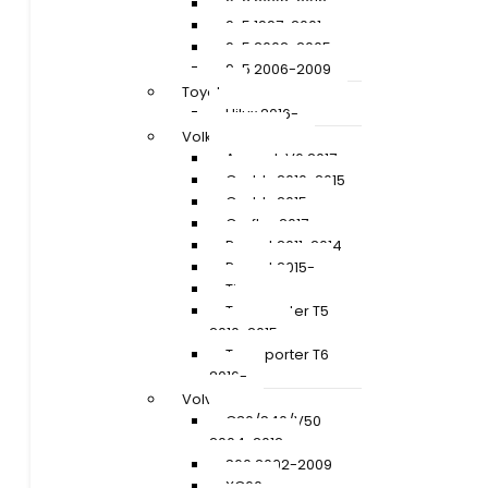
9-3 2008-2012
9-5 1997-2001
9-5 2002-2005
9-5 2006-2009
Toyota
Hilux 2016-
Volkswagen
Amarok V6 2017-
Caddy 2010-2015
Caddy 2015-
Crafter 2017-
Passat 2011-2014
Passat 2015-
Tiguan
Transporter T5
2010-2015
Transporter T6
2016-
Volvo
C30/S40/V50
2004-2012
S60 2002-2009
XC60