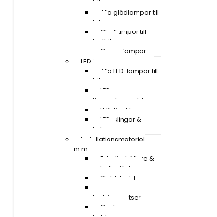
bilen
Alla glödlampor till
bil
Glödlampor till
lastbil
Övriga lampor
LED Lampor
Alla LED-lampor till
bil
LED
Konverteringskit
LED-Backljus
LED-slingor &
Lister
Installationsmateriel
m.m.
Extraljushållare &
extraljusfäste
Stöldskydd
Kablage &
Ledningssatser
Canbus-
kablage