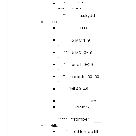
Reservdelar &
Tillbehör Extraljus
Stenskottsskydd
LED-Ramper
Visa alla LED-
Ramper
ATV & MC 4-9
tum
ATV & MC 10-18
tum
Personbil 19-29
tum
Transportbil 30-39
tum
Lastbil 40-49
tum
Lastbil 50-59 tum
Reservdelar &
Tillbehör
Extraljusramper
Billampor
Hitta rätt lampa till