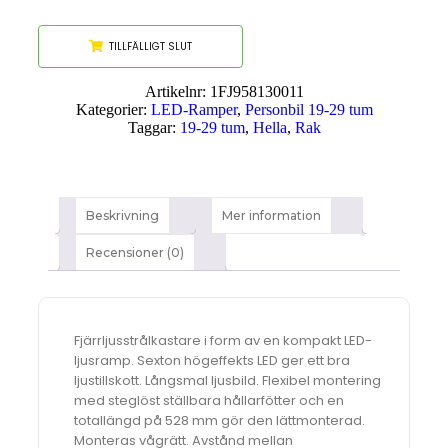
TILLFÄLLIGT SLUT
Artikelnr:
1FJ958130011
Kategorier:
LED-Ramper
,
Personbil 19-29 tum
Taggar:
19-29 tum
,
Hella
,
Rak
Beskrivning
Mer information
Recensioner (0)
Fjärrljusstrålkastare i form av en kompakt LED-
ljusramp. Sexton högeffekts LED ger ett bra
ljustillskott. Långsmal ljusbild. Flexibel montering
med steglöst ställbara hållarfötter och en
totallängd på 528 mm gör den lättmonterad.
Monteras vågrätt. Avstånd mellan