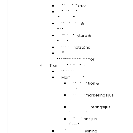
Stag & Skruv
Reläer &
Omvandlare
Kontakter &
Säkringar
Strömbrytare &
Paneler
Effektmotstånd
Övriga
Monteringstillbehör
Transport & Trailer
Baklyktor
Markeringsljus
Flerfunktion &
snablar
Breddmarkeringsljus
(röda)
Sidomarkeringsljus
(orange)
Positionsljus
(vita)
Påhängsbelysning