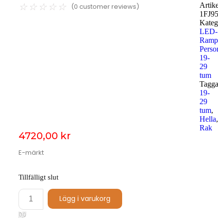
Artike
☆
☆
☆
☆
☆
(
0
customer reviews)
1FJ9
Kateg
LED-
Ramp
Perso
19-
29
tum
Tagga
19-
29
tum
,
Hella
,
Rak
4720,00
kr
E-märkt
Tillfälligt slut
Lägg i varukorg