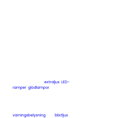
Vi lyser upp din väg sedan 2008.
Det finns mycket som gömmer sig i
mörkret på vägarna, och därför har vi har
valt att bli proffs på fordonsbelysning.
Hos oss hittar du
extraljus
,
LED-
ramper
,
glödlampor
och liknande som
passar person- och transportbilar.
Du kan även hitta mer specialiserade
produkter som
varningsbelysning
och
blixtljus
för