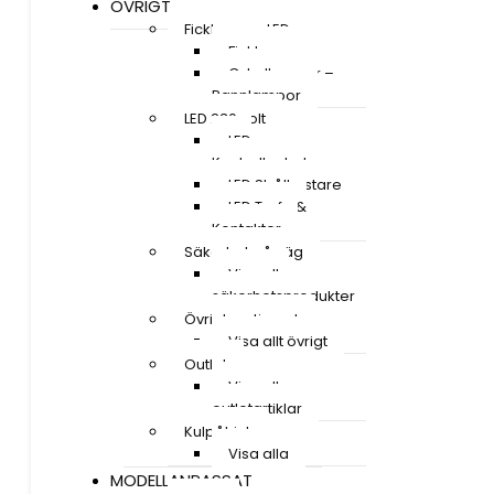
ÖVRIGT
Ficklampor LED
Ficklampor
Cykellampor –
Pannlampor
LED 230 volt
LED
Kontrollenheter
LED Strålkastare
LED Trafo &
Kontakter
Säkerhet på väg
Visa alla
säkerhetsprodukter
Övrigt sortiment
Visa allt övrigt
Outlet
Visa alla
outletartiklar
Kulpåhjul
Visa alla
MODELLANPASSAT