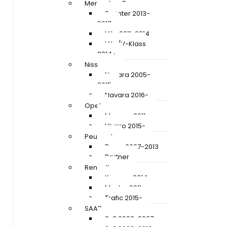
Mercedes-Benz
Sprinter 2013-
2017
Vito 2011-2014
Vito/V-Klass
2014-
Nissan
Navara 2005-
2015
Navara 2016-
Opel
Movano 2011-
Vivaro 2015-
Peugeot
Boxer 2007-2013
Partner
Renault
Kangoo 2014-
Master 2011-
Trafic 2015-
SAAB
9-3 2003-2007