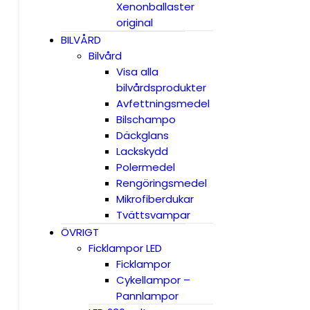
Xenonballaster
original
BILVÅRD
Bilvård
Visa alla
bilvårdsprodukter
Avfettningsmedel
Bilschampo
Däckglans
Lackskydd
Polermedel
Rengöringsmedel
Mikrofiberdukar
Tvättsvampar
ÖVRIGT
Ficklampor LED
Ficklampor
Cykellampor –
Pannlampor