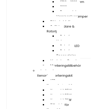
1700 – 1899 mm
1900 mm »
Reservdelar
Varningsljusramper
Riktade blixtljus
Saftblandare &
Rotorljus
Rotorljus
Halogen
Rotorljus LED
Rotorljus
Reservdelar
Vindruta – Panel
Monteringstillbehör
Led- och
Xenonkonverteringskit
LED
Konverteringskit
Xenonkit 35W
Xenonkit 55W
Xenonkit 70W
Tillbehör för