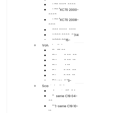
V70 1997-2000
V70/XC70 2000-
2007
V70/XC70 2008-
2016
S80 2006-2016
XC90 2002-2014
XC90 2015-
Volvo Lastbil
FL+FE 06-
FM ver. 2 02-08
FM ver. 3 08-12
FM ver. 4 13-
FH ver. 2 02-08
FH ver. 3 08-12
FH ver. 4 13-
Scania Lastbil
4-serie 95-04
R-serie C19 04-
09
R2-serie C19 10-
16