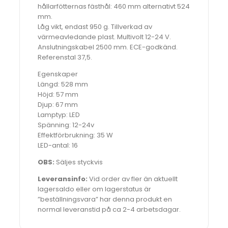
hållarfötternas fästhål: 460 mm alternativt 524
mm.
Låg vikt, endast 950 g. Tillverkad av
värmeavledande plast. Multivolt 12-24 V.
Anslutningskabel 2500 mm. ECE-godkänd.
Referenstal 37,5.
Egenskaper
Längd: 528 mm
Höjd: 57 mm
Djup: 67 mm
Lamptyp: LED
Spänning: 12-24v
Effektförbrukning: 35 W
LED-antal: 16
OBS:
Säljes styckvis
Leveransinfo:
Vid order av fler än aktuellt
lagersaldo eller om lagerstatus är
”beställningsvara” har denna produkt en
normal leveranstid på ca 2-4 arbetsdagar.