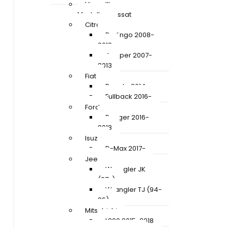
Visa allt
Modellanpassat
Citroen
Berlingo 2008-
2018
Jumper 2007-
2013
Fiat
Ducato 2014-
Fullback 2016-
Ford
Ranger 2016-
2018
Isuzu
D-Max 2017-
Jeep
Wrangler JK
(07-)
Wrangler TJ (94-
06)
Mitsubishi
L200 2015-2018