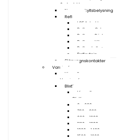
& ploglyktor
Nummerskyltsbelysning
Reflexer
LGF A-traktor
Reflexer Gula
Reflexer Röda
Reflexer Vita
Reflexskyltar
Reflextejp
Släpvagnskontakter
Varningljus
Visa alla
Varningsljus
Blixtljusramper
Visa alla
Blixtljusramper
0 – 699 mm
700 – 899 mm
900 – 1099 mm
1100 – 1299 mm
1300 – 1499 mm
1500 – 1699 mm