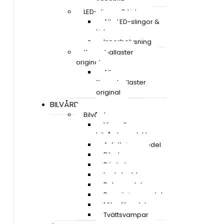
Xenonkit
LED-slingor & Lister
Alla LED-slingor &
Lister
Innerbelysning
Xenonballaster
original
Alla
Xenonballaster
original
BILVÅRD
Bilvård
Visa alla
bilvårdsprodukter
Avfettningsmedel
Bilschampo
Däckglans
Lackskydd
Polermedel
Rengöringsmedel
Mikrofiberdukar
Tvättsvampar