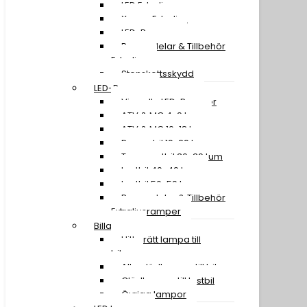
LED Extraljus
Xenon Extraljus
LED-Ramper
Reservdelar & Tillbehör
Extraljus
Stenskottsskydd
LED-Ramper
Visa alla LED-Ramper
ATV & MC 4-9 tum
ATV & MC 10-18 tum
Personbil 19-29 tum
Transportbil 30-39 tum
Lastbil 40-49 tum
Lastbil 50-59 tum
Reservdelar & Tillbehör
Extraljusramper
Billampor
Hitta rätt lampa till
bilen
Alla glödlampor till bil
Glödlampor till lastbil
Övriga lampor