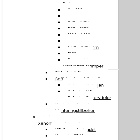
Blixtljusramper
0 – 699 mm
700 – 899 mm
900 – 1099 mm
1100 – 1299 mm
1300 – 1499 mm
1500 – 1699 mm
1700 – 1899 mm
1900 mm »
Reservdelar
Varningsljusramper
Riktade blixtljus
Saftblandare & Rotorljus
Rotorljus Halogen
Rotorljus LED
Rotorljus Reservdelar
Vindruta – Panel
Monteringstillbehör
Led- och
Xenonkonverteringskit
LED Konverteringskit
Xenonkit 35W