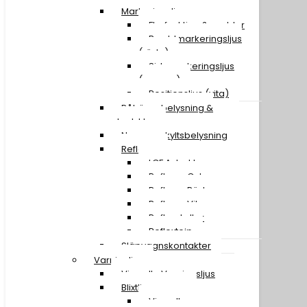
Markeringsljus
Flerfunktion & snablar
Breddmarkeringsljus
(röda)
Sidomarkeringsljus
(orange)
Positionsljus (vita)
Påhängsbelysning &
ploglyktor
Nummerskyltsbelysning
Reflexer
LGF A-traktor
Reflexer Gula
Reflexer Röda
Reflexer Vita
Reflexskyltar
Reflextejp
Släpvagnskontakter
Varningljus
Visa alla Varningsljus
Blixtljusramper
Visa alla