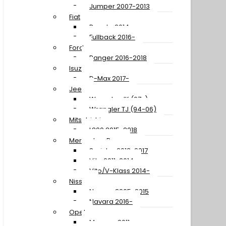
Jumper 2007-2013
Fiat
Ducato 2014-
Fullback 2016-
Ford
Ranger 2016-2018
Isuzu
D-Max 2017-
Jeep
Wrangler JK (07-)
Wrangler TJ (94-06)
Mitsubishi
L200 2015-2018
Mercedes-Benz
Sprinter 2013-2017
Vito 2011-2014
Vito/V-Klass 2014-
Nissan
Navara 2005-2015
Navara 2016-
Opel
Movano 2011-