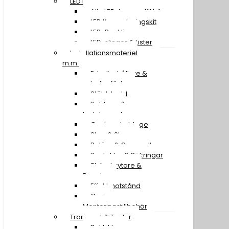
LED Lampor
Alla LED-lampor till bil
LED Konverteringskit
LED-Backljus
LED-slingor & Lister
Installationsmateriel
m.m.
Extraljushållare &
extraljusfäste
Stöldskydd
Kablage &
Ledningssatser
Canbus-kablage
Stag & Skruv
Reläer & Omvandlare
Kontakter & Säkringar
Strömbrytare &
Paneler
Effektmotstånd
Övriga
Monteringstillbehör
Transport & Trailer
Baklyktor