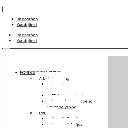
Infohörnan
Kundtjänst
Infohörnan
Kundtjänst
FORDONSBELYSNING
Arbetsbelysning
Visa all
Arbetsbelysning
LED Arbetsbelysning
Reservdelar & Tillbehör
Arbetsbelysning
Extraljus
Visa alla Extraljus
Halogen Extraljus