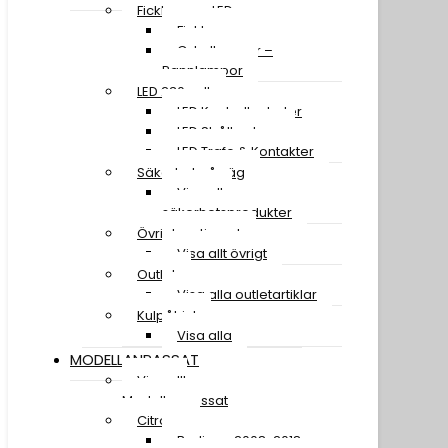
Ficklampor LED
Ficklampor
Cykellampor –
Pannlampor
LED 230 volt
LED Kontrollenheter
LED Strålkastare
LED Trafo & Kontakter
Säkerhet på väg
Visa alla
säkerhetsprodukter
Övrigt sortiment
Visa allt övrigt
Outlet
Visa alla outletartiklar
Kulpåhjul
Visa alla
MODELLANPASSAT
Visa allt
Modellanpassat
Citroen
Berlingo 2008-2018