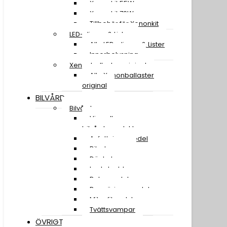
Xenonkit 55W
Xenonkit 70W
Tillbehör för Xenonkit
LED-slingor & Lister
Alla LED-slingor & Lister
Innerbelysning
Xenonballaster original
Alla Xenonballaster
original
BILVÅRD
Bilvård
Visa alla
bilvårdsprodukter
Avfettningsmedel
Bilschampo
Däckglans
Lackskydd
Polermedel
Rengöringsmedel
Mikrofiberdukar
Tvättsvampar
ÖVRIGT