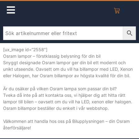
[ux_image id=”2558″]
Osram lampor – förstklassig belysning för din bil
Snyggt designade Osram lampor ger din bil ett modernt och
unikt utseende. Oavsett om du vill ha billampor med LED, Xenon
eller Halogen, har Osram billampor av högsta kvalité för din bil.
Är du osäker på vilken Osram lampa som passar din bil?
Tveka då inte på att kontakta oss, vi hjälper dig att hitta rätt
lampor till bilen – oavsett om du vill ha LED, xenon eller halogen.
Osram billampor beställer du enkelt i vår webbshop.
Välkommen att handla hos oss på Bilupplysningen – din Osram
återförsäljare!