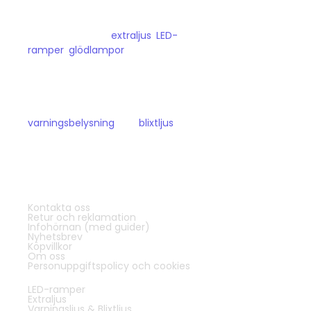
valt att bli proffs på fordonsbelysning.
Hos oss hittar du
extraljus
,
LED-
ramper
,
glödlampor
och liknande som
passar person- och transportbilar.
Du kan även hitta mer specialiserade
produkter som
varningsbelysning
och
blixtljus
för
vägarbete och liknande.
För din säkerhet ute på vägarna!
© 2025 Bilupplysningen.se
Kontakta oss
Kundservice:
Retur och reklamation
Infohörnan (med guider)
Nyhetsbrev
Köpvillkor
Om oss
Personuppgiftspolicy och cookies
LED-ramper
Populära sidor & kategorier
Extraljus
Varningsljus & Blixtljus