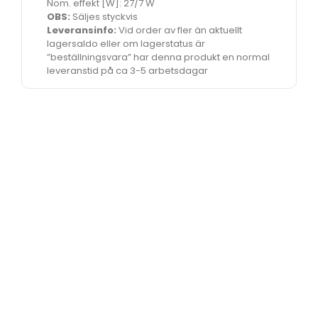
Nom. effekt [W]: 27/7 W
OBS:
Säljes styckvis
Leveransinfo:
Vid order av fler än aktuellt
lagersaldo eller om lagerstatus är
”beställningsvara” har denna produkt en normal
leveranstid på ca 3-5 arbetsdagar
Vi lyser upp din väg sedan 2008.
Det finns mycket som gömmer sig i
mörkret på vägarna, och därför har vi har