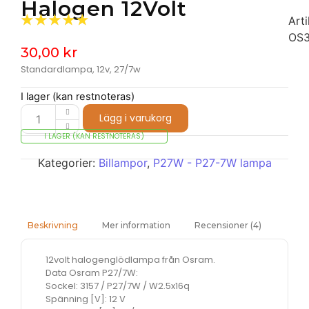
Halogen 12Volt
☆
☆
☆
☆
☆
Arti
OS3
30,00
kr
Standardlampa, 12v, 27/7w
I lager (kan restnoteras)
Lägg i varukorg
I LAGER (KAN RESTNOTERAS)
Kategorier:
Billampor
,
P27W - P27-7W lampa
Mer information
Recensioner (4)
Beskrivning
12volt halogenglödlampa från Osram.
Data Osram P27/7W:
Sockel: 3157 / P27/7W / W2.5x16q
Spänning [V]: 12 V