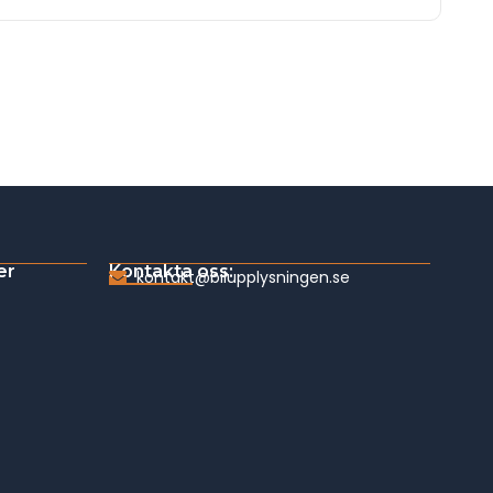
er
Kontakta oss:
kontakt@bilupplysningen.se