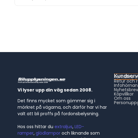
Kundserv
Kontakta o
Retur och 
Infohörnan
Nyhetsbre
Vi lyser upp din väg sedan 2008.
Köpvillkor
Om oss
Det finns mycket som gömmer sig i
Personuppg
mörkret på vägarna, och därför har vi har
valt att bli proffs på fordonsbelysning.
Hos oss hittar du
extraljus
,
LED-
ramper
,
glödlampor
och liknande som