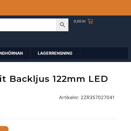
0,00
kr
NDHÖRNAN
LAGERRENSNING
Fit Backljus 122mm LED
Artikelnr:
2ZR357027041