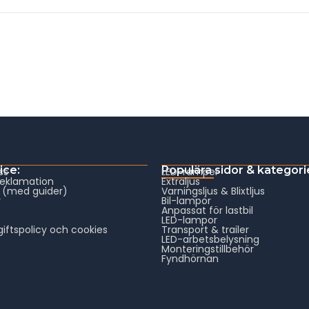
ice:
Populära sidor & kategori
ss
LED-ramper
reklamation
Extraljus
 (med guider)
Varningsljus & Blixtljus
v
Bil-lampor
Anpassat för lastbil
LED-lampor
iftspolicy och cookies
Transport & trailer
LED-arbetsbelysning
Monteringstillbehör
Fyndhörnan