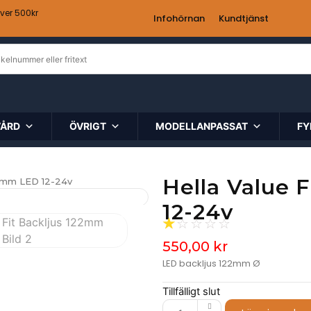
över 500kr
Infohörnan
Kundtjänst
VÅRD
ÖVRIGT
MODELLANPASSAT
FY
Hella Value 
22mm LED 12-24v
12-24v
☆
☆
☆
☆
☆
550,00
kr
LED backljus 122mm Ø
Tillfälligt slut