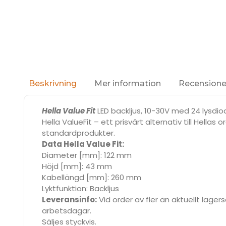
Mer information
Recensioner
Beskrivning
Hella Value Fit
LED backljus, 10-30V med 24 lysdi
Hella ValueFit – ett prisvärt alternativ till Hel
standardprodukter.
Data Hella Value Fit:
Diameter [mm]: 122 mm
Höjd [mm]: 43 mm
Kabellängd [mm]: 260 mm
Lyktfunktion: Backljus
Leveransinfo:
Vid order av fler än aktuellt lage
arbetsdagar.
Säljes styckvis.