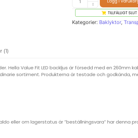
Lägg i varukor
TILLFÄLLIGT SLUT
Kategorier:
Baklyktor
,
Transp
 (1)
oder. Hella Value Fit LED backljus är försedd med en 260mm 
las ordinarie sortiment. Produkterna är testade och godkända,
rsaldo eller om lagerstatus är ”beställningsvara” har denna 