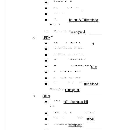
LED Extraljus
Xenon Extraljus
LED-Ramper
Reservdelar & Tillbehör
Extraljus
Stenskottsskydd
LED-Ramper
Visa alla LED-Ramper
ATV & MC 4-9 tum
ATV & MC 10-18 tum
Personbil 19-29 tum
Transportbil 30-39 tum
Lastbil 40-49 tum
Lastbil 50-59 tum
Reservdelar & Tillbehör
Extraljusramper
Billampor
Hitta rätt lampa till
bilen
Alla glödlampor till bil
Glödlampor till lastbil
Övriga lampor