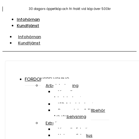
30 dagars öppetköp och fri frakt vid köp över 500kr
Infohörnan
Kundtjänst
Infohörnan
Kundtjänst
FORDONSBELYSNING
Arbetsbelysning
Visa all
Arbetsbelysning
LED Arbetsbelysning
Reservdelar & Tillbehör
Arbetsbelysning
Extraljus
Visa alla Extraljus
Halogen Extraljus