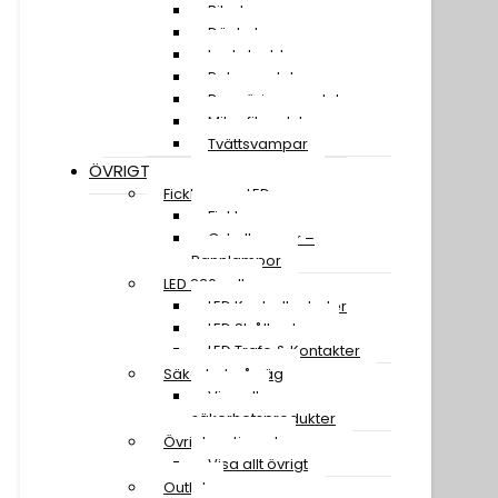
Bilschampo
Däckglans
Lackskydd
Polermedel
Rengöringsmedel
Mikrofiberdukar
Tvättsvampar
ÖVRIGT
Ficklampor LED
Ficklampor
Cykellampor –
Pannlampor
LED 230 volt
LED Kontrollenheter
LED Strålkastare
LED Trafo & Kontakter
Säkerhet på väg
Visa alla
säkerhetsprodukter
Övrigt sortiment
Visa allt övrigt
Outlet