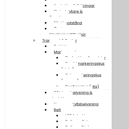
Kontakter & Säkringar
Strömbrytare &
Paneler
Effektmotstånd
Övriga
Monteringstillbehör
Transport & Trailer
Baklyktor
Markeringsljus
Flerfunktion & snablar
Breddmarkeringsljus
(röda)
Sidomarkeringsljus
(orange)
Positionsljus (vita)
Påhängsbelysning &
ploglyktor
Nummerskyltsbelysning
Reflexer
LGF A-traktor
Reflexer Gula
Reflexer Röda