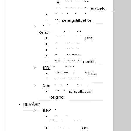
Rotorljus LED
Rotorljus Reservdelar
Vindruta – Panel
Monteringstillbehör
Led- och
Xenonkonverteringskit
LED Konverteringskit
Xenonkit 35W
Xenonkit 55W
Xenonkit 70W
Tillbehör för Xenonkit
LED-slingor & Lister
Alla LED-slingor & Lister
Innerbelysning
Xenonballaster original
Alla Xenonballaster
original
BILVÅRD
Bilvård
Visa alla
bilvårdsprodukter
Avfettningsmedel