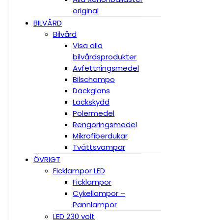
original
BILVÅRD
Bilvård
Visa alla
bilvårdsprodukter
Avfettningsmedel
Bilschampo
Däckglans
Lackskydd
Polermedel
Rengöringsmedel
Mikrofiberdukar
Tvättsvampar
ÖVRIGT
Ficklampor LED
Ficklampor
Cykellampor –
Pannlampor
LED 230 volt