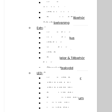
Visa all
Arbetsbelysning
LED Arbetsbelysning
Reservdelar & Tillbehör
Arbetsbelysning
Extraljus
Visa alla Extraljus
Halogen Extraljus
LED Extraljus
Xenon Extraljus
LED-Ramper
Reservdelar & Tillbehör
Extraljus
Stenskottsskydd
LED-Ramper
Visa alla LED-Ramper
ATV & MC 4-9 tum
ATV & MC 10-18 tum
Personbil 19-29 tum
Transportbil 30-39 tum
Lastbil 40-49 tum
Lastbil 50-59 tum