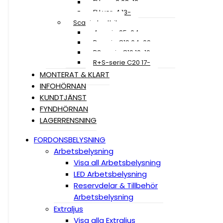
FH ver. 3 08-12
FH ver. 4 13-
Scania Lastbil
4-serie 95-04
R-serie C19 04-09
R2-serie C19 10-16
R+S-serie C20 17-
MONTERAT & KLART
INFOHÖRNAN
KUNDTJÄNST
FYNDHÖRNAN
LAGERRENSNING
FORDONSBELYSNING
Arbetsbelysning
Visa all Arbetsbelysning
LED Arbetsbelysning
Reservdelar & Tillbehör
Arbetsbelysning
Extraljus
Visa alla Extraljus