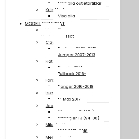
Visa alla outletartiklar
Kulpåhjul
Visa alla
MODELLANPASSAT
Visa allt
Modellanpassat
Citroen
Berlingo 2008-2018
Jumper 2007-2013
Fiat
Ducato 2014-
Fullback 2016-
Ford
Ranger 2016-2018
Isuzu
D-Max 2017-
Jeep
Wrangler JK (07-)
Wrangler TJ (94-06)
Mitsubishi
L200 2015-2018
Mercedes-Benz