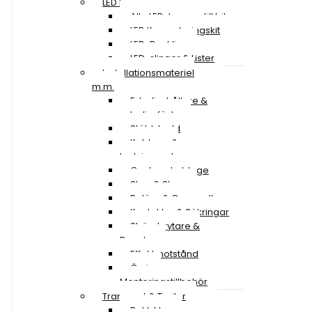
LED Lampor
Alla LED-lampor till bil
LED Konverteringskit
LED-Backljus
LED-slingor & Lister
Installationsmateriel
m.m.
Extraljushållare &
extraljusfäste
Stöldskydd
Kablage &
Ledningssatser
Canbus-kablage
Stag & Skruv
Reläer & Omvandlare
Kontakter & Säkringar
Strömbrytare &
Paneler
Effektmotstånd
Övriga
Monteringstillbehör
Transport & Trailer
Baklyktor