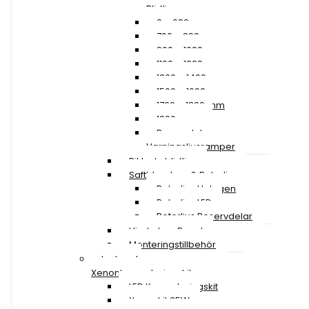
Blixtljusramper
0 – 699 mm
700 – 899 mm
900 – 1099 mm
1100 – 1299 mm
1300 – 1499 mm
1500 – 1699 mm
1700 – 1899 mm
1900 mm »
Reservdelar
Varningsljusramper
Riktade blixtljus
Saftblandare & Rotorljus
Rotorljus Halogen
Rotorljus LED
Rotorljus Reservdelar
Vindruta – Panel
Monteringstillbehör
Led- och
Xenonkonverteringskit
LED Konverteringskit
Xenonkit 35W