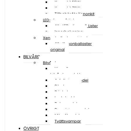
Xenonkit 55W
Xenonkit 70W
Tillbehör för Xenonkit
LED-slingor & Lister
Alla LED-slingor & Lister
Innerbelysning
Xenonballaster original
Alla Xenonballaster
original
BILVÅRD
Bilvård
Visa alla
bilvårdsprodukter
Avfettningsmedel
Bilschampo
Däckglans
Lackskydd
Polermedel
Rengöringsmedel
Mikrofiberdukar
Tvättsvampar
ÖVRIGT