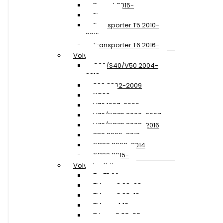
Passat 2015-
Tiguan
Transporter T5 2010-
2015
Transporter T6 2016-
Volvo
C30/S40/V50 2004-
2012
S60 2002-2009
XC60
V70 1997-2000
V70/XC70 2000-2007
V70/XC70 2008-2016
S80 2006-2016
XC90 2002-2014
XC90 2015-
Volvo Lastbil
FL+FE 06-
FM ver. 2 02-08
FM ver. 3 08-12
FM ver. 4 13-
FH ver. 2 02-08