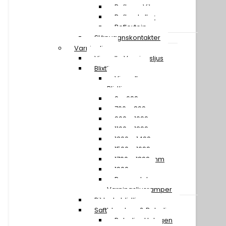
Reflexer Vita
Reflexskyltar
Reflextejp
Släpvagnskontakter
Varningljus
Visa alla Varningsljus
Blixtljusramper
Visa alla
Blixtljusramper
0 – 699 mm
700 – 899 mm
900 – 1099 mm
1100 – 1299 mm
1300 – 1499 mm
1500 – 1699 mm
1700 – 1899 mm
1900 mm »
Reservdelar
Varningsljusramper
Riktade blixtljus
Saftblandare & Rotorljus
Rotorljus Halogen