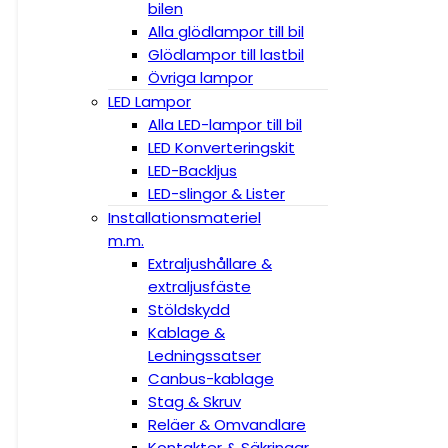
bilen
Alla glödlampor till bil
Glödlampor till lastbil
Övriga lampor
LED Lampor
Alla LED-lampor till bil
LED Konverteringskit
LED-Backljus
LED-slingor & Lister
Installationsmateriel
m.m.
Extraljushållare &
extraljusfäste
Stöldskydd
Kablage &
Ledningssatser
Canbus-kablage
Stag & Skruv
Reläer & Omvandlare
Kontakter & Säkringar