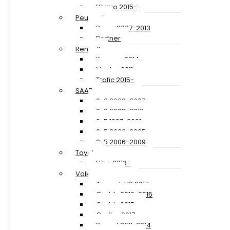
Vivaro 2015-
Peugeot
Boxer 2007-2013
Partner
Renault
Kangoo 2014-
Master 2011-
Trafic 2015-
SAAB
9-3 2003-2007
9-3 2008-2012
9-5 1997-2001
9-5 2002-2005
9-5 2006-2009
Toyota
Hilux 2016-
Volkswagen
Amarok V6 2017-
Caddy 2010-2015
Caddy 2015-
Crafter 2017-
Passat 2011-2014