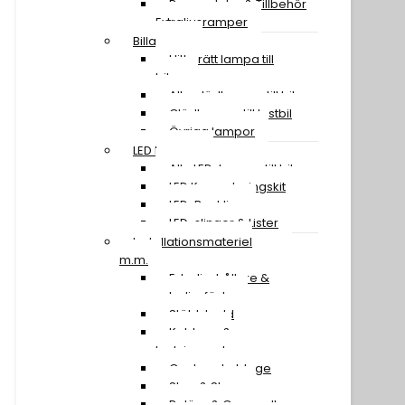
Reservdelar & Tillbehör
Extraljusramper
Billampor
Hitta rätt lampa till
bilen
Alla glödlampor till bil
Glödlampor till lastbil
Övriga lampor
LED Lampor
Alla LED-lampor till bil
LED Konverteringskit
LED-Backljus
LED-slingor & Lister
Installationsmateriel
m.m.
Extraljushållare &
extraljusfäste
Stöldskydd
Kablage &
Ledningssatser
Canbus-kablage
Stag & Skruv
Reläer & Omvandlare