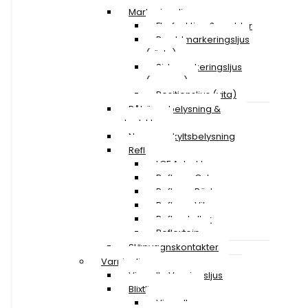
Markeringsljus
Flerfunktion & snablar
Breddmarkeringsljus
(röda)
Sidomarkeringsljus
(orange)
Positionsljus (vita)
Påhängsbelysning &
ploglyktor
Nummerskyltsbelysning
Reflexer
LGF A-traktor
Reflexer Gula
Reflexer Röda
Reflexer Vita
Reflexskyltar
Reflextejp
Släpvagnskontakter
Varningljus
Visa alla Varningsljus
Blixtljusramper
Visa alla