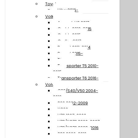
Toyota
Hilux 2016-
Volkswagen
Amarok V6 2017-
Caddy 2010-2015
Caddy 2015-
Crafter 2017-
Passat 2011-2014
Passat 2015-
Tiguan
Transporter T5 2010-
2015
Transporter T6 2016-
Volvo
C30/S40/V50 2004-
2012
S60 2002-2009
XC60
V70 1997-2000
V70/XC70 2000-2007
V70/XC70 2008-2016
S80 2006-2016