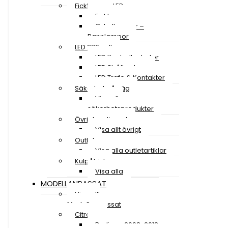
Ficklampor LED
Ficklampor
Cykellampor –
Pannlampor
LED 230 volt
LED Kontrollenheter
LED Strålkastare
LED Trafo & Kontakter
Säkerhet på väg
Visa alla
säkerhetsprodukter
Övrigt sortiment
Visa allt övrigt
Outlet
Visa alla outletartiklar
Kulpåhjul
Visa alla
MODELLANPASSAT
Visa allt
Modellanpassat
Citroen
Berlingo 2008-2018