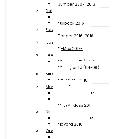
Jumper 2007-2013
Fiat
Ducato 2014-
Fullback 2016-
Ford
Ranger 2016-2018
Isuzu
D-Max 2017-
Jeep
Wrangler JK (07-)
Wrangler TJ (94-06)
Mitsubishi
L200 2015-2018
Mercedes-Benz
Sprinter 2013-2017
Vito 2011-2014
Vito/V-Klass 2014-
Nissan
Navara 2005-2015
Navara 2016-
Opel
Movano 2011-