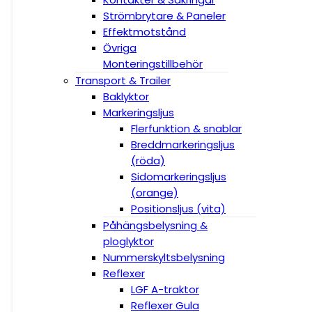
Strömbrytare & Paneler
Effektmotstånd
Övriga
Monteringstillbehör
Transport & Trailer
Baklyktor
Markeringsljus
Flerfunktion & snablar
Breddmarkeringsljus
(röda)
Sidomarkeringsljus
(orange)
Positionsljus (vita)
Påhängsbelysning &
ploglyktor
Nummerskyltsbelysning
Reflexer
LGF A-traktor
Reflexer Gula