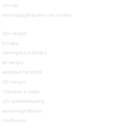
Om oss
Personuppgiftspolicy och cookies
Populära sidor & kategorier
LED-ramper
Extraljus
Varningsljus & Blixtljus
Bil-lampor
Anpassat för lastbil
LED-lampor
Transport & trailer
LED-arbetsbelysning
Monteringstillbehör
Fyndhörnan
Kontakta oss: