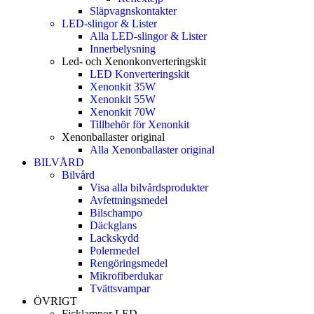
Släpvagnskontakter
LED-slingor & Lister
Alla LED-slingor & Lister
Innerbelysning
Led- och Xenonkonverteringskit
LED Konverteringskit
Xenonkit 35W
Xenonkit 55W
Xenonkit 70W
Tillbehör för Xenonkit
Xenonballaster original
Alla Xenonballaster original
BILVÅRD
Bilvård
Visa alla bilvårdsprodukter
Avfettningsmedel
Bilschampo
Däckglans
Lackskydd
Polermedel
Rengöringsmedel
Mikrofiberdukar
Tvättsvampar
ÖVRIGT
Ficklampor LED