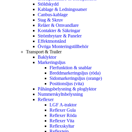
Stöldskydd
Kablage & Ledningssatser
Canbus-kablage
Stag & Skruv
Reläer & Omvandlare
Kontakter & Säkringar
Strömbrytare & Paneler
Effektmotstånd
Övriga Monteringstillbehör
Transport & Trailer
Baklyktor
Markeringsljus
Flerfunktion & snablar
Breddmarkeringsljus (röda)
Sidomarkeringsljus (orange)
Positionsljus (vita)
Påhängsbelysning & ploglyktor
Nummerskyltsbelysning
Reflexer
LGF A-traktor
Reflexer Gula
Reflexer Röda
Reflexer Vita
Reflexskyltar
Reflextejp