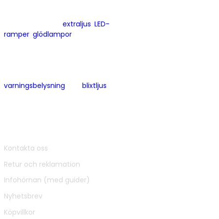
valt att bli proffs på fordonsbelysning.
Hos oss hittar du
extraljus
,
LED-
ramper
,
glödlampor
och liknande som
passar person- och transportbilar.
Du kan även hitta mer specialiserade
produkter som
varningsbelysning
och
blixtljus
för
vägarbete och liknande.
För din säkerhet ute på vägarna!
© 2025 Bilupplysningen.se
Kundservice:
Kontakta oss
Retur och reklamation
Infohörnan (med guider)
Nyhetsbrev
Köpvillkor