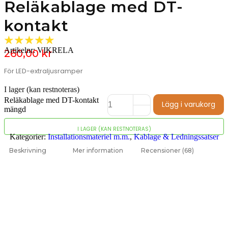
Reläkablage med DT-
kontakt
☆
☆
☆
☆
☆
Artikelnr:
VIKRELA
260,00
kr
För LED-extraljusramper
I lager (kan restnoteras)
Reläkablage med DT-kontakt
Lägg i varukorg
mängd
I LAGER (KAN RESTNOTERAS)
Kategorier:
Installationsmateriel m.m.
,
Kablage & Ledningssatser
Beskrivning
Mer information
Recensioner (68)
Vi lyser upp din väg sedan 2008.
Det finns mycket som gömmer sig i
mörkret på vägarna, och därför har vi har