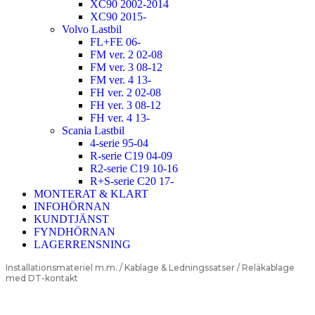
XC90 2002-2014
XC90 2015-
Volvo Lastbil
FL+FE 06-
FM ver. 2 02-08
FM ver. 3 08-12
FM ver. 4 13-
FH ver. 2 02-08
FH ver. 3 08-12
FH ver. 4 13-
Scania Lastbil
4-serie 95-04
R-serie C19 04-09
R2-serie C19 10-16
R+S-serie C20 17-
MONTERAT & KLART
INFOHÖRNAN
KUNDTJÄNST
FYNDHÖRNAN
LAGERRENSNING
Installationsmateriel m.m.
/
Kablage & Ledningssatser
/ Reläkablage
med DT-kontakt