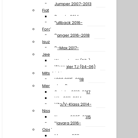
Jumper 2007-2013
Fiat
Ducato 2014-
Fullback 2016-
Ford
Ranger 2016-2018
Isuzu
D-Max 2017-
Jeep
Wrangler JK (07-)
Wrangler TJ (94-06)
Mitsubishi
L200 2015-2018
Mercedes-Benz
Sprinter 2013-2017
Vito 2011-2014
Vito/V-Klass 2014-
Nissan
Navara 2005-2015
Navara 2016-
Opel
Movano 2011-