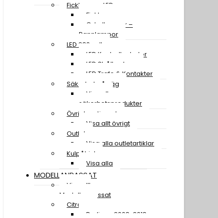
Ficklampor LED
Ficklampor
Cykellampor –
Pannlampor
LED 230 volt
LED Kontrollenheter
LED Strålkastare
LED Trafo & Kontakter
Säkerhet på väg
Visa alla
säkerhetsprodukter
Övrigt sortiment
Visa allt övrigt
Outlet
Visa alla outletartiklar
Kulpåhjul
Visa alla
MODELLANPASSAT
Visa allt
Modellanpassat
Citroen
Berlingo 2008-2018