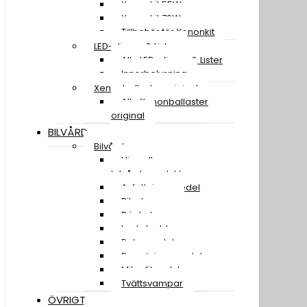
Xenonkit 55W
Xenonkit 70W
Tillbehör för Xenonkit
LED-slingor & Lister
Alla LED-slingor & Lister
Innerbelysning
Xenonballaster original
Alla Xenonballaster
original
BILVÅRD
Bilvård
Visa alla
bilvårdsprodukter
Avfettningsmedel
Bilschampo
Däckglans
Lackskydd
Polermedel
Rengöringsmedel
Mikrofiberdukar
Tvättsvampar
ÖVRIGT