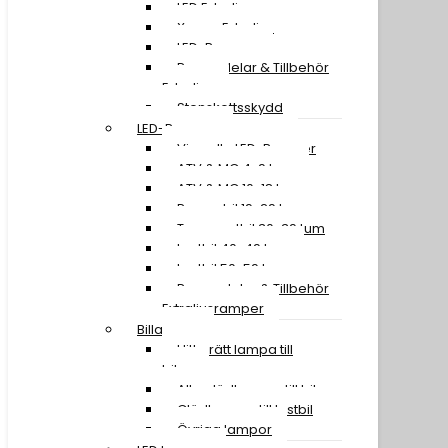
LED Extraljus
Xenon Extraljus
LED-Ramper
Reservdelar & Tillbehör
Extraljus
Stenskottsskydd
LED-Ramper
Visa alla LED-Ramper
ATV & MC 4-9 tum
ATV & MC 10-18 tum
Personbil 19-29 tum
Transportbil 30-39 tum
Lastbil 40-49 tum
Lastbil 50-59 tum
Reservdelar & Tillbehör
Extraljusramper
Billampor
Hitta rätt lampa till
bilen
Alla glödlampor till bil
Glödlampor till lastbil
Övriga lampor