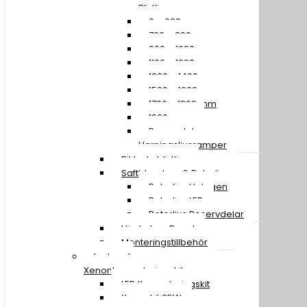
Blixtljusramper
0 – 699 mm
700 – 899 mm
900 – 1099 mm
1100 – 1299 mm
1300 – 1499 mm
1500 – 1699 mm
1700 – 1899 mm
1900 mm »
Reservdelar
Varningsljusramper
Riktade blixtljus
Saftblandare & Rotorljus
Rotorljus Halogen
Rotorljus LED
Rotorljus Reservdelar
Vindruta – Panel
Monteringstillbehör
Led- och
Xenonkonverteringskit
LED Konverteringskit
Xenonkit 35W