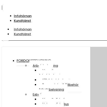
Infohörnan
Kundtjänst
Infohörnan
Kundtjänst
FORDONSBELYSNING
Arbetsbelysning
Visa all
Arbetsbelysning
LED Arbetsbelysning
Reservdelar & Tillbehör
Arbetsbelysning
Extraljus
Visa alla Extraljus
Halogen Extraljus