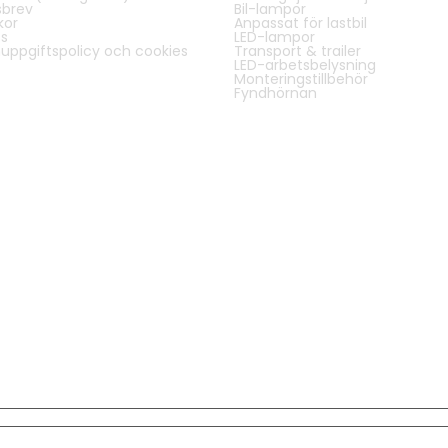
sbrev
Bil-lampor
kor
Anpassat för lastbil
s
LED-lampor
uppgiftspolicy och cookies
Transport & trailer
LED-arbetsbelysning
Monteringstillbehör
Fyndhörnan
30 dagars öppet köp | Vi bjuder på frakten vid köp över 500 kr