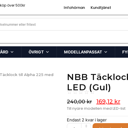
 köp över 500kr
Infohörnan
Kundtjänst
VÅRD
ÖVRIGT
MODELLANPASSAT
FY
NBB Täcklock
äcklock till Alpha 225 med
LED (Gul)
☆
☆
☆
☆
☆
169,12
kr
240,00
kr
Till nyare modellen med LED-list
Endast 2 kvar i lager