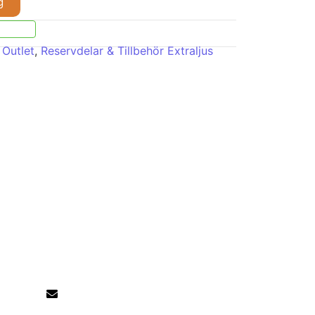
g
,
Outlet
,
Reservdelar & Tillbehör Extraljus
er
Kontakta oss:
kontakt@bilupplysningen.se