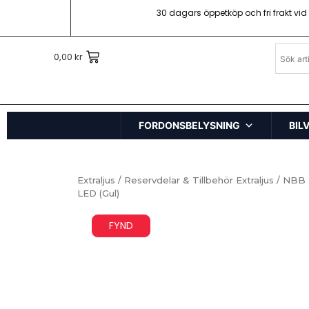
30 dagars öppetköp och fri frakt vid
0,00
kr
FORDONSBELYSNING
BIL
Extraljus
/
Reservdelar & Tillbehör Extraljus
/ NBB T
LED (Gul)
FYND