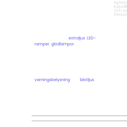
Nyhet
Köpvill
Det finns mycket som gömmer sig i
Om os
mörkret på vägarna, och därför har
Person
vi har valt att bli proffs på
fordonsbelysning.
Hos oss hittar du
extraljus
,
LED-
ramper
,
glödlampor
och liknande
som passar person- och
transportbilar.
Du kan även hitta mer
specialiserade produkter som
varningsbelysning
och
blixtljus
för
vägarbete och liknande.
För din säkerhet ute på vägarna!
© 2025 Bilupplysningen.se