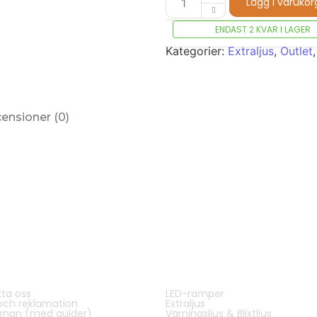
Lägg i varukor
ENDAST 2 KVAR I LAGER
Kategorier:
Extraljus
,
Outlet
ensioner (0)
ta oss
LED-ramper
ervice:
Populära sidor & kategori
och reklamation
Extraljus
rnan (med guider)
Varningsljus & Blixtljus