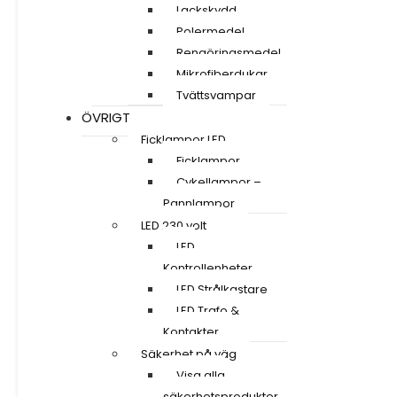
Lackskydd
Polermedel
Rengöringsmedel
Mikrofiberdukar
Tvättsvampar
ÖVRIGT
Ficklampor LED
Ficklampor
Cykellampor –
Pannlampor
LED 230 volt
LED
Kontrollenheter
LED Strålkastare
LED Trafo &
Kontakter
Säkerhet på väg
Visa alla
säkerhetsprodukter