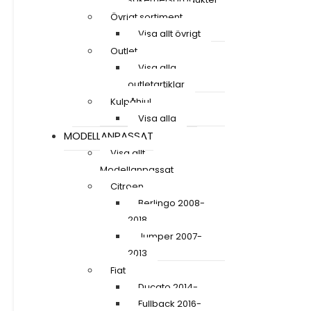
Övrigt sortiment
Visa allt övrigt
Outlet
Visa alla
outletartiklar
Kulpåhjul
Visa alla
MODELLANPASSAT
Visa allt
Modellanpassat
Citroen
Berlingo 2008-
2018
Jumper 2007-
2013
Fiat
Ducato 2014-
Fullback 2016-