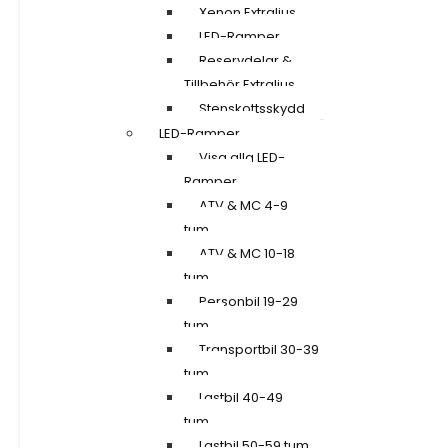
Xenon Extraljus
LED-Ramper
Reservdelar &
Tillbehör Extraljus
Stenskottsskydd
LED-Ramper
Visa alla LED-
Ramper
ATV & MC 4-9
tum
ATV & MC 10-18
tum
Personbil 19-29
tum
Transportbil 30-39
tum
Lastbil 40-49
tum
Lastbil 50-59 tum