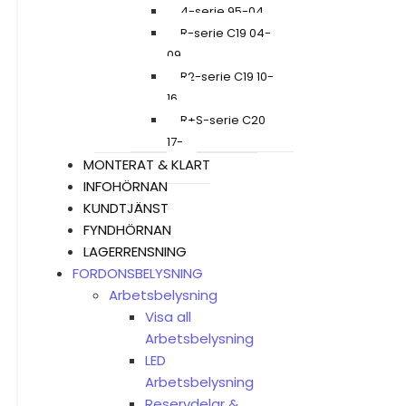
4-serie 95-04
R-serie C19 04-
09
R2-serie C19 10-
16
R+S-serie C20
17-
MONTERAT & KLART
INFOHÖRNAN
KUNDTJÄNST
FYNDHÖRNAN
LAGERRENSNING
FORDONSBELYSNING
Arbetsbelysning
Visa all
Arbetsbelysning
LED
Arbetsbelysning
Reservdelar &