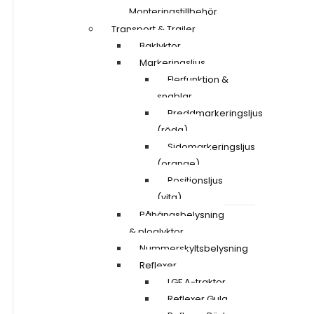
Monteringstillbehör
Transport & Trailer
Baklyktor
Markeringsljus
Flerfunktion &
snablar
Breddmarkeringsljus
(röda)
Sidomarkeringsljus
(orange)
Positionsljus
(vita)
Påhängsbelysning
& ploglyktor
Nummerskyltsbelysning
Reflexer
LGF A-traktor
Reflexer Gula