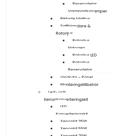
Reservdelar
Varningsljusramper
Riktade blixtljus
Saftblandare &
Rotorljus
Rotorljus
Halogen
Rotorljus LED
Rotorljus
Reservdelar
Vindruta – Panel
Monteringstillbehör
Led- och
Xenonkonverteringskit
LED
Konverteringskit
Xenonkit 35W
Xenonkit 55W
Xenonkit 70W