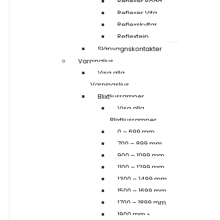
Reflexer Röda
Reflexer Vita
Reflexskyltar
Reflextejp
Släpvagnskontakter
Varningljus
Visa alla
Varningsljus
Blixtljusramper
Visa alla
Blixtljusramper
0 – 699 mm
700 – 899 mm
900 – 1099 mm
1100 – 1299 mm
1300 – 1499 mm
1500 – 1699 mm
1700 – 1899 mm
1900 mm »