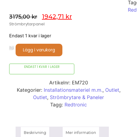
Tag
Red
1942,71
kr
3175,00
kr
Strömbrytarpanel
Endast 1 kvar i lager
Lägg i varukorg
ENDAST 1 KVAR I LAGER
Artikelnr:
EM720
Kategorier:
Installationsmateriel m.m.
,
Outlet
,
Outlet
,
Strömbrytare & Paneler
Tagg:
Redtronic
Beskrivning
Mer information