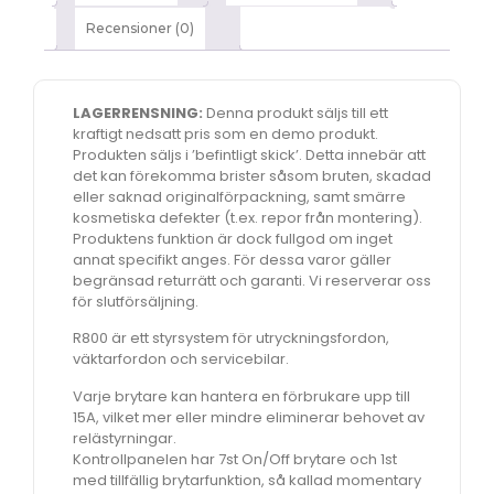
Recensioner (0)
LAGERRENSNING:
Denna produkt säljs till ett
kraftigt nedsatt pris som en demo produkt.
Produkten säljs i ’befintligt skick’. Detta innebär att
det kan förekomma brister såsom bruten, skadad
eller saknad originalförpackning, samt smärre
kosmetiska defekter (t.ex. repor från montering).
Produktens funktion är dock fullgod om inget
annat specifikt anges. För dessa varor gäller
begränsad returrätt och garanti. Vi reserverar oss
för slutförsäljning.
R800 är ett styrsystem för utryckningsfordon,
väktarfordon och servicebilar.
Varje brytare kan hantera en förbrukare upp till
15A, vilket mer eller mindre eliminerar behovet av
relästyrningar.
Kontrollpanelen har 7st On/Off brytare och 1st
med tillfällig brytarfunktion, så kallad momentary