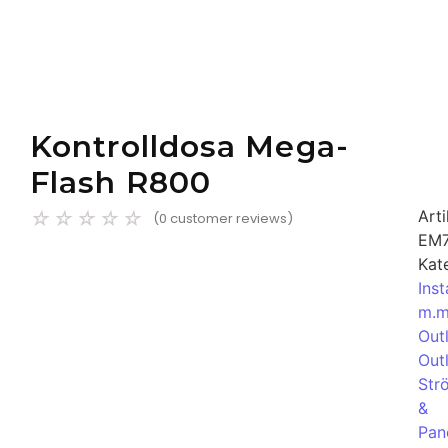
Kontrolldosa Mega-
Flash R800
Arti
☆
☆
☆
☆
☆
(
0
customer reviews)
EM
Kat
Inst
m.m
Out
Out
Str
&
Pan