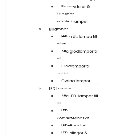
Reservdelar &
Tillbehör
Extraljusramper
Billampor
Hitta rätt lampa till
bilen
Alla glödlampor till
bil
Glödlampor till
lastbil
Övriga lampor
LED Lampor
Alla LED-lampor till
bil
LED
Konverteringskit
LED-Backljus
LED-slingor &