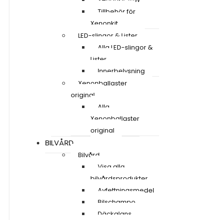
Tillbehör för
Xenonkit
LED-slingor & Lister
Alla LED-slingor &
Lister
Innerbelysning
Xenonballaster
original
Alla
Xenonballaster
original
BILVÅRD
Bilvård
Visa alla
bilvårdsprodukter
Avfettningsmedel
Bilschampo
Däckglans