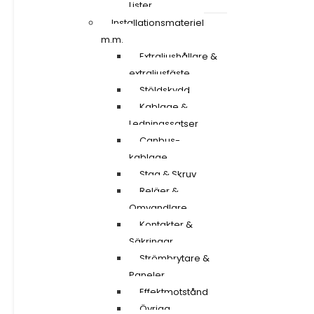
Lister
Installationsmateriel
m.m.
Extraljushållare &
extraljusfäste
Stöldskydd
Kablage &
Ledningssatser
Canbus-
kablage
Stag & Skruv
Reläer &
Omvandlare
Kontakter &
Säkringar
Strömbrytare &
Paneler
Effektmotstånd
Övriga