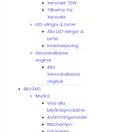
Xenonkit 70W
Tillbehör för
Xenonkit
LED-slingor & Lister
Alla LED-slingor &
Lister
Innerbelysning
Xenonballaster
original
Alla
Xenonballaster
original
BILVÅRD
Bilvård
Visa alla
bilvårdsprodukter
Avfettningsmedel
Bilschampo
Däckglans