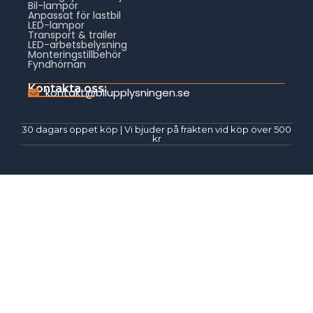
Bil-lampor
Anpassat för lastbil
LED-lampor
Transport & trailer
LED-arbetsbelysning
Monteringstillbehör
Fyndhörnan
Kontakta oss:
kontakt@bilupplysningen.se
30 dagars öppet köp | Vi bjuder på frakten vid köp över 500
kr