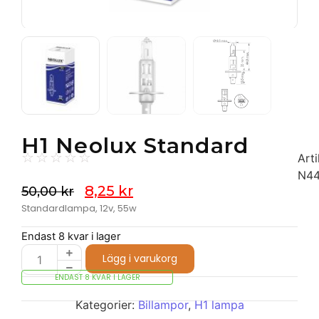
H1 Neolux Standard
☆
☆
☆
☆
☆
Arti
N4
8,25
kr
50,00
kr
Standardlampa, 12v, 55w
Endast 8 kvar i lager
Lägg i varukorg
ENDAST 8 KVAR I LAGER
Kategorier:
Billampor
,
H1 lampa