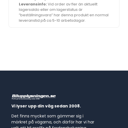
Leveransinfo:
Vid order av fler än aktuellt
lagersaldo eller om lagerstatus är
”beställningsvara” har denna produkt en normal
leveranstid på ca 5-10 arbetsdagar.
Vi lyser upp din väg sedan 2008.
Det finns mycket som gömmer sig i
mörkret på vägarna, och därför har vi har
valt att bli proffs på fordonsbelysning.