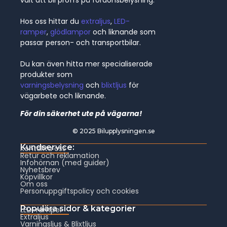
Hos oss hittar du
extraljus
,
LED-
ramper
,
glödlampor
och liknande som
passar person- och transportbilar.
Du kan även hitta mer specialiserade
produkter som
varningsbelysning
och
blixtljus
för
vägarbete och liknande.
För din säkerhet ute på vägarna!
© 2025 Bilupplysningen.se
Kundservice:
Kontakta oss
Retur och reklamation
Infohörnan (med guider)
Nyhetsbrev
Köpvillkor
Om oss
Personuppgiftspolicy och cookies
Populära sidor & kategorier
LED-ramper
Extraljus
Varningsljus & Blixtljus