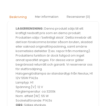
Mer information
Recensioner (0)
Beskrivning
LAGERRENSNING:
Denna produkt säljs till ett
kraftigt nedsatt pris som en demo produkt.
Produkten säljs i ’befintligt skick’. Detta innebär att
det kan förekomma brister såsom bruten, skadad
eller saknad originalförpackning, samt smärre
kosmetiska defekter (t.ex. repor från montering).
Produktens funktion är dock fullgod om inget
annat specifikt anges. För dessa varor gäller
begränsad returrätt och garanti. Vi reserverar oss
för slutförsäljning.
Halogenglödlampa av standardtyp från Neolux, H1
12V 55W P14,5s
Lamptyp: H1
Spänning [V]: 12 V
Färgtemperatur: ca 3200k
Nom. effekt [W]: 55 W
Sockelutförande: P14,5s
OBS:
Säljes styckvis.