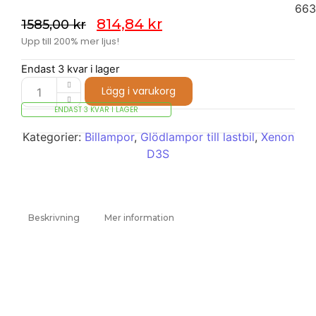
66
814,84
kr
1585,00
kr
Upp till 200% mer ljus!
Endast 3 kvar i lager
Lägg i varukorg
ENDAST 3 KVAR I LAGER
Kategorier:
Billampor
,
Glödlampor till lastbil
,
Xenon
D3S
Beskrivning
Mer information