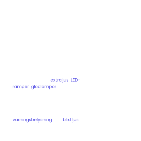
Vi lyser upp din väg sedan 2008.
Det finns mycket som gömmer sig i
mörkret på vägarna, och därför har vi har
valt att bli proffs på fordonsbelysning.
Hos oss hittar du
extraljus
,
LED-
ramper
,
glödlampor
och liknande som
passar person- och transportbilar.
Du kan även hitta mer specialiserade
produkter som
varningsbelysning
och
blixtljus
för
vägarbete och liknande.
För din säkerhet ute på vägarna!