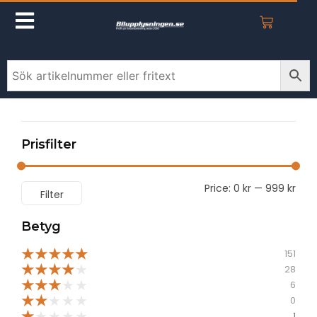
Prisfilter
Price:
0 kr
—
999 kr
Filter
Betyg
★
★
★
★
★
151
★
★
★
★
★
28
★
★
★
★
★
6
★
★
★
★
★
0
★
★
★
★
★
1