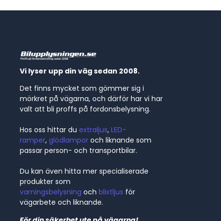
Vi lyser upp din väg sedan 2008.
Det finns mycket som gömmer sig i
mörkret på vägarna, och därför har vi har
valt att bli proffs på fordonsbelysning.
Hos oss hittar du
extraljus
,
LED-
ramper
,
glödlampor
och liknande som
passar person- och transportbilar.
Du kan även hitta mer specialiserade
produkter som
varningsbelysning
och
blixtljus
för
vägarbete och liknande.
För din säkerhet ute på vägarna!