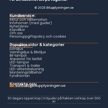
© 2025 Bilupplysningen.se
Kundservice:
Kontakta oss
Retur och reklamation
Infohörnan (med guider)
Nyhetsbrev
Köpvillkor
Om oss
Personuppgiftspolicy och cookies
Populära sidor & kategorier
LED-ramper
Extraljus
Varningsljus & Blixtljus
Bil-lampor
Anpassat för lastbil
LED-lampor
Transport & trailer
LED-arbetsbelysning
Monteringstillbehör
Fyndhörnan
Kontakta oss:
kontakt@bilupplysningen.se
30 dagars öppet köp | Vi bjuder på frakten vid köp över 500
kr