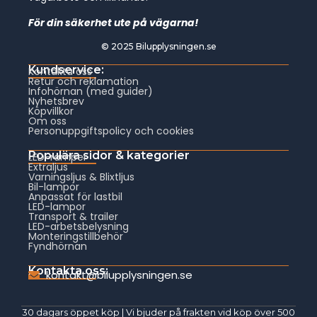
För din säkerhet ute på vägarna!
© 2025 Bilupplysningen.se
Kundservice:
Kontakta oss
Retur och reklamation
Infohörnan (med guider)
Nyhetsbrev
Köpvillkor
Om oss
Personuppgiftspolicy och cookies
Populära sidor & kategorier
LED-ramper
Extraljus
Varningsljus & Blixtljus
Bil-lampor
Anpassat för lastbil
LED-lampor
Transport & trailer
LED-arbetsbelysning
Monteringstillbehör
Fyndhörnan
Kontakta oss:
kontakt@bilupplysningen.se
30 dagars öppet köp | Vi bjuder på frakten vid köp över 500