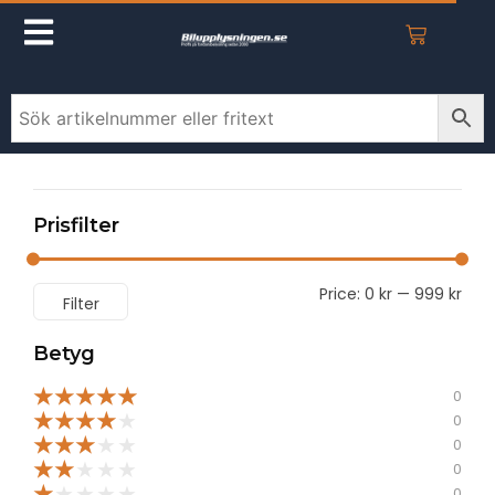
Prisfilter
Price:
0 kr
—
999 kr
Filter
Betyg
★
★
★
★
★
0
★
★
★
★
★
0
★
★
★
★
★
0
★
★
★
★
★
0
★
★
★
★
★
0