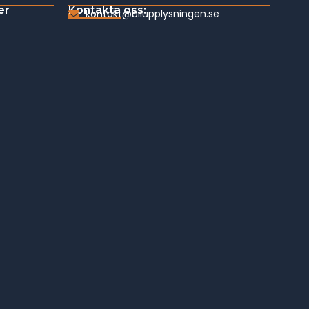
er
Kontakta oss:
kontakt@bilupplysningen.se