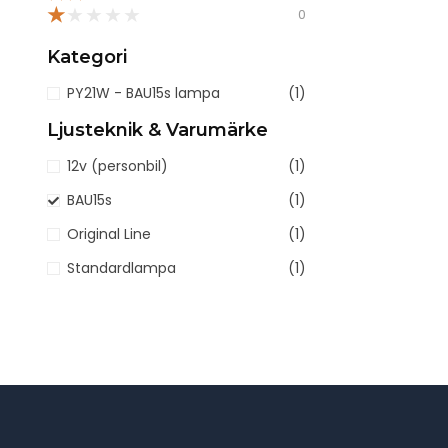
★
★
★
★
★
0
Kategori
PY21W - BAU15s lampa
(1)
Ljusteknik & Varumärke
12v (personbil)
(1)
BAU15s
(1)
Original Line
(1)
Standardlampa
(1)