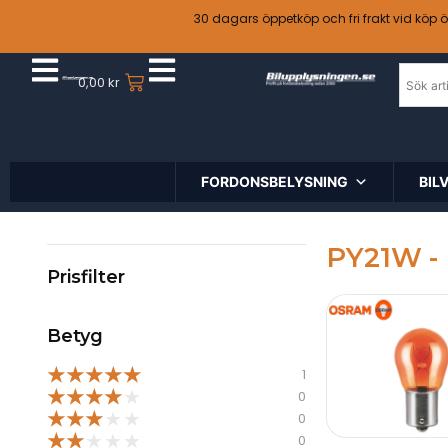
30 dagars öppetköp och fri frakt vid köp 
0,00
kr
FORDONSBELYSNING
BIL
PY21W -
Prisfilter
Betyg
★
★
★
★
★
1
★
★
★
★
★
0
★
★
★
★
★
0
★
★
★
★
★
0