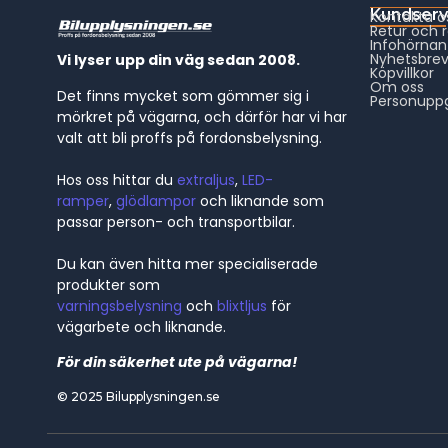
Kundserv
Kontakta o
Retur och 
Infohörnan
Nyhetsbre
Vi lyser upp din väg sedan 2008.
Köpvillkor
Om oss
Det finns mycket som gömmer sig i
Personuppg
mörkret på vägarna, och därför har vi har
valt att bli proffs på fordonsbelysning.
Hos oss hittar du
extraljus
,
LED-
ramper
,
glödlampor
och liknande som
passar person- och transportbilar.
Du kan även hitta mer specialiserade
produkter som
varningsbelysning
och
blixtljus
för
vägarbete och liknande.
För din säkerhet ute på vägarna!
© 2025 Bilupplysningen.se