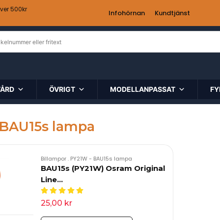
över 500kr
Infohörnan
Kundtjänst
VÅRD
ÖVRIGT
MODELLANPASSAT
FY
 BAU15s lampa
Billampor
.
PY21W - BAU15s lampa
BAU15s (PY21W) Osram Original
Line…
25,00
kr