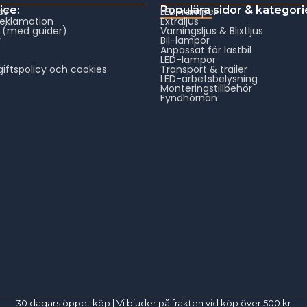
ice:
Populära sidor & kategori
ss
LED-ramper
reklamation
Extraljus
 (med guider)
Varningsljus & Blixtljus
v
Bil-lampor
Anpassat för lastbil
LED-lampor
iftspolicy och cookies
Transport & trailer
LED-arbetsbelysning
Monteringstillbehör
Fyndhörnan
30 dagars öppet köp | Vi bjuder på frakten vid köp över 500 kr